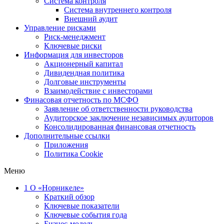
Система контроля
Система внутреннего контроля
Внешний аудит
Управление рисками
Риск-менеджмент
Ключевые риски
Информация для инвесторов
Акционерный капитал
Дивидендная политика
Долговые инструменты
Взаимодействие с инвеcторами
Финасовая отчетность по МСФО
Заявление об ответственности руководства
Аудиторское заключение независимых аудиторов
Консолидированная финансовая отчетность
Дополнительные ссылки
Приложения
Политика Cookie
Меню
1
О «Норникеле»
Краткий обзор
Ключевые показатели
Ключевые события года
Бизнес-модель