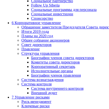
Социальное партнерство
Follow Up Siberia
Социальные программы для персонала
Социальные инвестиции
Спонсорство
6
Корпоративное управление
Обращение заместителя Председателя Совета дирек
Итоги 2019 года
Планы на 2020 год
Общее собрание акционеров
Совет директоров
Правление
Структура управления
Биографии членов совета директоров
Комитеты совета директоров
Корпоративный секретарь
Исполнительные органы
Биографии членов правления
Система вознаграждения
Система контроля
Система внутреннего контроля
Внешний аудит
7
Управление рисками
Риск-менеджмент
Ключевые риски