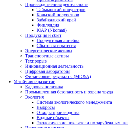
Производственная деятельность
Таймырский полуостров
Кольский полуостров
Забайкальский край
Финляндия
ЮАР (Nkomati)
Продукция и сбыт
Продуктовая линейка
Сбытовая стратегия
Энергетические активы
Транспортные активы
Техпрорыв
Инновационная деятельность
Цифровая лаборатория
Финансовые результаты (MD&A)
Устойчивое развитие
Кадровая политика
Промышленная безопасность и охрана труда
Экология
Система экологического менеджмента
Выбросы
Отходы производства
Водные объекты
Экологические показатели по зарубежным ак
Изменение климата