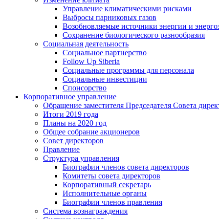
Управление климатическими рисками
Выбросы парниковых газов
Возобновляемые источники энергии и энерго
Сохранение биологического разнообразия
Социальная деятельность
Социальное партнерство
Follow Up Siberia
Социальные программы для персонала
Социальные инвестиции
Спонсорство
Корпоративное управление
Обращение заместителя Председателя Совета дирек
Итоги 2019 года
Планы на 2020 год
Общее собрание акционеров
Совет директоров
Правление
Структура управления
Биографии членов совета директоров
Комитеты совета директоров
Корпоративный секретарь
Исполнительные органы
Биографии членов правления
Система вознаграждения