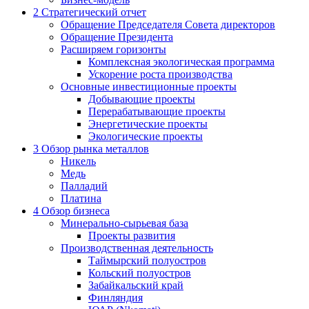
2
Стратегический отчет
Обращение Председателя Совета директоров
Обращение Президента
Расширяем горизонты
Комплексная экологическая программа
Ускорение роста производства
Основные инвестиционные проекты
Добывающие проекты
Перерабатывающие проекты
Энергетические проекты
Экологические проекты
3
Обзор рынка металлов
Никель
Медь
Палладий
Платина
4
Обзор бизнеса
Минерально-сырьевая база
Проекты развития
Производственная деятельность
Таймырский полуостров
Кольский полуостров
Забайкальский край
Финляндия