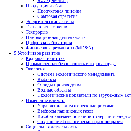
ЮАР (Nkomati)
Продукция и сбыт
Продуктовая линейка
Сбытовая стратегия
Энергетические активы
Транспортные активы
Техпрорыв
Инновационная деятельность
Цифровая лаборатория
Финансовые результаты (MD&A)
5
Устойчивое развитие
Кадровая политика
Промышленная безопасность и охрана труда
Экология
Система экологического менеджмента
Выбросы
Отходы производства
Водные объекты
Экологические показатели по зарубежным ак
Изменение климата
Управление климатическими рисками
Выбросы парниковых газов
Возобновляемые источники энергии и энерго
Сохранение биологического разнообразия
Социальная деятельность