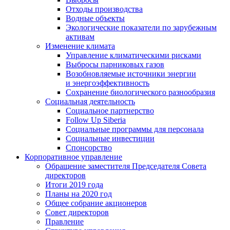
Отходы производства
Водные объекты
Экологические показатели по зарубежным
активам
Изменение климата
Управление климатическими рисками
Выбросы парниковых газов
Возобновляемые источники энергии
и энергоэффективность
Сохранение биологического разнообразия
Социальная деятельность
Социальное партнерство
Follow Up Siberia
Социальные программы для персонала
Социальные инвестиции
Спонсорство
Корпоративное управление
Обращение заместителя Председателя Совета
директоров
Итоги 2019 года
Планы на 2020 год
Общее собрание акционеров
Совет директоров
Правление