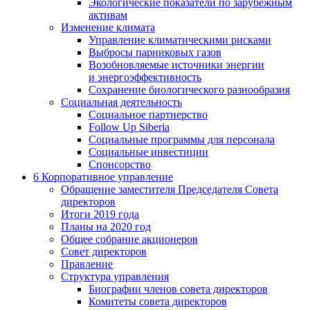
Экологические показатели по зарубежным
активам
Изменение климата
Управление климатическими рисками
Выбросы парниковых газов
Возобновляемые источники энергии
и энергоэффективность
Сохранение биологического разнообразия
Социальная деятельность
Социальное партнерство
Follow Up Siberia
Социальные программы для персонала
Социальные инвестиции
Спонсорство
6
Корпоративное управление
Обращение заместителя Председателя Совета
директоров
Итоги 2019 года
Планы на 2020 год
Общее собрание акционеров
Совет директоров
Правление
Структура управления
Биографии членов совета директоров
Комитеты совета директоров