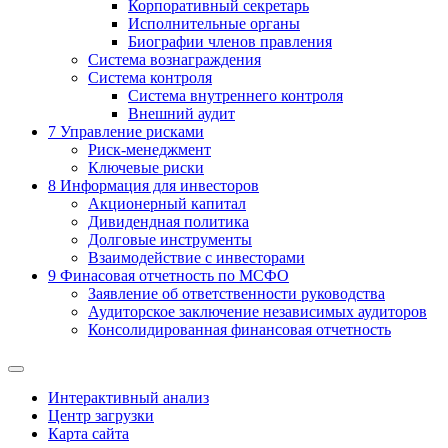
Корпоративный секретарь
Исполнительные органы
Биографии членов правления
Система вознаграждения
Система контроля
Система внутреннего контроля
Внешний аудит
7
Управление рисками
Риск-менеджмент
Ключевые риски
8
Информация для инвесторов
Акционерный капитал
Дивидендная политика
Долговые инструменты
Взаимодействие с инвеcторами
9
Финасовая отчетность по МСФО
Заявление об ответственности руководства
Аудиторское заключение независимых аудиторов
Консолидированная финансовая отчетность
Интерактивный анализ
Центр загрузки
Карта сайта