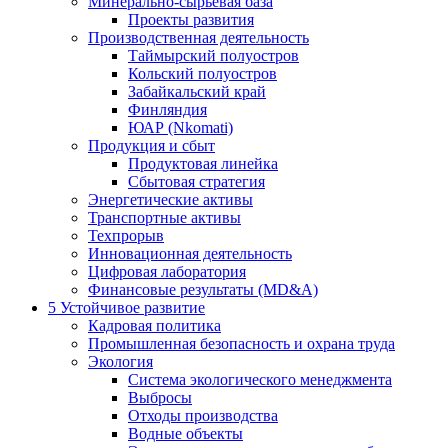
Минерально-сырьевая база
Проекты развития
Производственная деятельность
Таймырский полуостров
Кольский полуостров
Забайкальский край
Финляндия
ЮАР (Nkomati)
Продукция и сбыт
Продуктовая линейка
Сбытовая стратегия
Энергетические активы
Транспортные активы
Техпрорыв
Инновационная деятельность
Цифровая лаборатория
Финансовые результаты (MD&A)
5
Устойчивое развитие
Кадровая политика
Промышленная безопасность и охрана труда
Экология
Система экологического менеджмента
Выбросы
Отходы производства
Водные объекты