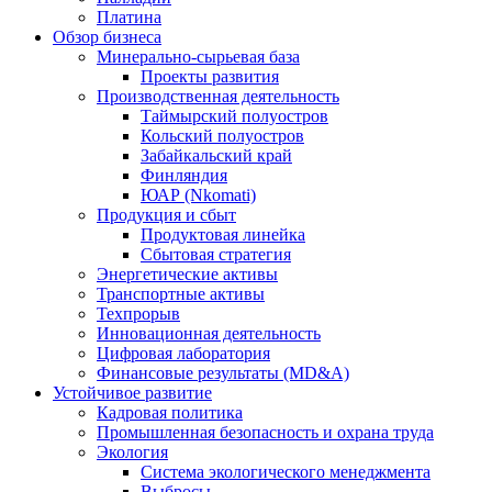
Платина
Обзор бизнеса
Минерально-сырьевая база
Проекты развития
Производственная деятельность
Таймырский полуостров
Кольский полуостров
Забайкальский край
Финляндия
ЮАР (Nkomati)
Продукция и сбыт
Продуктовая линейка
Сбытовая стратегия
Энергетические активы
Транспортные активы
Техпрорыв
Инновационная деятельность
Цифровая лаборатория
Финансовые результаты (MD&A)
Устойчивое развитие
Кадровая политика
Промышленная безопасность и охрана труда
Экология
Система экологического менеджмента
Выбросы