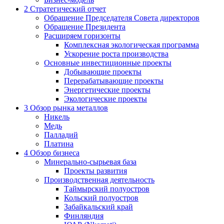
2
Стратегический отчет
Обращение Председателя Совета директоров
Обращение Президента
Расширяем горизонты
Комплексная экологическая программа
Ускорение роста производства
Основные инвестиционные проекты
Добывающие проекты
Перерабатывающие проекты
Энергетические проекты
Экологические проекты
3
Обзор рынка металлов
Никель
Медь
Палладий
Платина
4
Обзор бизнеса
Минерально-сырьевая база
Проекты развития
Производственная деятельность
Таймырский полуостров
Кольский полуостров
Забайкальский край
Финляндия