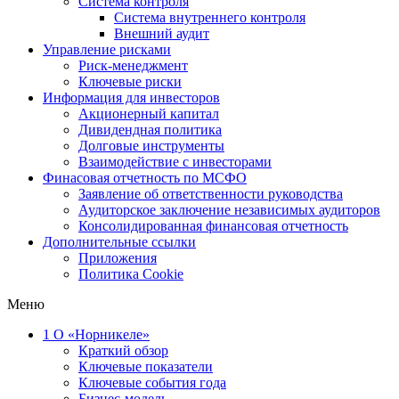
Система контроля
Система внутреннего контроля
Внешний аудит
Управление рисками
Риск-менеджмент
Ключевые риски
Информация для инвесторов
Акционерный капитал
Дивидендная политика
Долговые инструменты
Взаимодействие с инвеcторами
Финасовая отчетность по МСФО
Заявление об ответственности руководства
Аудиторское заключение независимых аудиторов
Консолидированная финансовая отчетность
Дополнительные ссылки
Приложения
Политика Cookie
Меню
1
О «Норникеле»
Краткий обзор
Ключевые показатели
Ключевые события года
Бизнес-модель