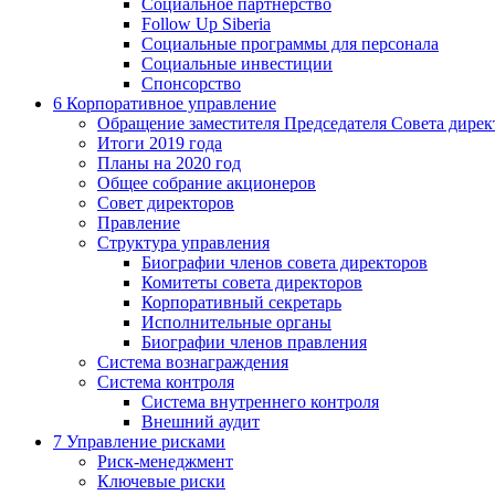
Социальное партнерство
Follow Up Siberia
Социальные программы для персонала
Социальные инвестиции
Спонсорство
6
Корпоративное управление
Обращение заместителя Председателя Совета дирек
Итоги 2019 года
Планы на 2020 год
Общее собрание акционеров
Совет директоров
Правление
Структура управления
Биографии членов совета директоров
Комитеты совета директоров
Корпоративный секретарь
Исполнительные органы
Биографии членов правления
Система вознаграждения
Система контроля
Система внутреннего контроля
Внешний аудит
7
Управление рисками
Риск-менеджмент
Ключевые риски