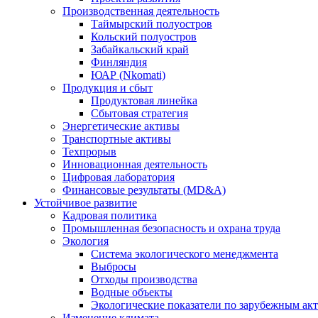
Производственная деятельность
Таймырский полуостров
Кольский полуостров
Забайкальский край
Финляндия
ЮАР (Nkomati)
Продукция и сбыт
Продуктовая линейка
Сбытовая стратегия
Энергетические активы
Транспортные активы
Техпрорыв
Инновационная деятельность
Цифровая лаборатория
Финансовые результаты (MD&A)
Устойчивое развитие
Кадровая политика
Промышленная безопасность и охрана труда
Экология
Система экологического менеджмента
Выбросы
Отходы производства
Водные объекты
Экологические показатели по зарубежным ак
Изменение климата