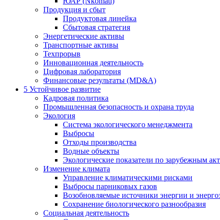
ЮАР (Nkomati)
Продукция и сбыт
Продуктовая линейка
Сбытовая стратегия
Энергетические активы
Транспортные активы
Техпрорыв
Инновационная деятельность
Цифровая лаборатория
Финансовые результаты (MD&A)
5
Устойчивое развитие
Кадровая политика
Промышленная безопасность и охрана труда
Экология
Система экологического менеджмента
Выбросы
Отходы производства
Водные объекты
Экологические показатели по зарубежным ак
Изменение климата
Управление климатическими рисками
Выбросы парниковых газов
Возобновляемые источники энергии и энерго
Сохранение биологического разнообразия
Социальная деятельность