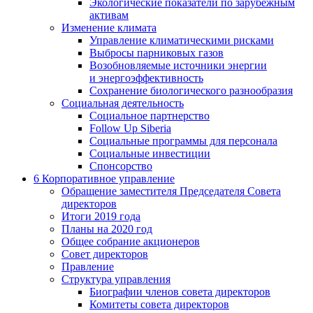
Экологические показатели по зарубежным
активам
Изменение климата
Управление климатическими рисками
Выбросы парниковых газов
Возобновляемые источники энергии
и энергоэффективность
Сохранение биологического разнообразия
Социальная деятельность
Социальное партнерство
Follow Up Siberia
Социальные программы для персонала
Социальные инвестиции
Спонсорство
6
Корпоративное управление
Обращение заместителя Председателя Совета
директоров
Итоги 2019 года
Планы на 2020 год
Общее собрание акционеров
Совет директоров
Правление
Структура управления
Биографии членов совета директоров
Комитеты совета директоров