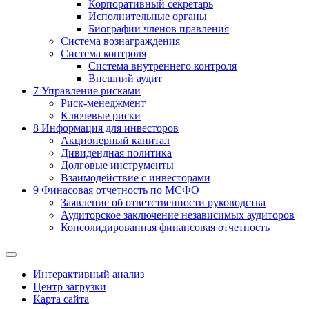
Корпоративный секретарь
Исполнительные органы
Биографии членов правления
Система вознаграждения
Система контроля
Система внутреннего контроля
Внешний аудит
7
Управление рисками
Риск-менеджмент
Ключевые риски
8
Информация для инвесторов
Акционерный капитал
Дивидендная политика
Долговые инструменты
Взаимодействие с инвеcторами
9
Финасовая отчетность по МСФО
Заявление об ответственности руководства
Аудиторское заключение независимых аудиторов
Консолидированная финансовая отчетность
Интерактивный анализ
Центр загрузки
Карта сайта