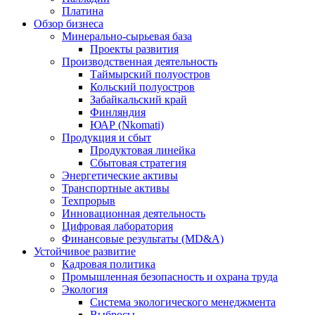
Платина
Обзор бизнеса
Минерально-сырьевая база
Проекты развития
Производственная деятельность
Таймырский полуостров
Кольский полуостров
Забайкальский край
Финляндия
ЮАР (Nkomati)
Продукция и сбыт
Продуктовая линейка
Сбытовая стратегия
Энергетические активы
Транспортные активы
Техпрорыв
Инновационная деятельность
Цифровая лаборатория
Финансовые результаты (MD&A)
Устойчивое развитие
Кадровая политика
Промышленная безопасность и охрана труда
Экология
Система экологического менеджмента
Выбросы