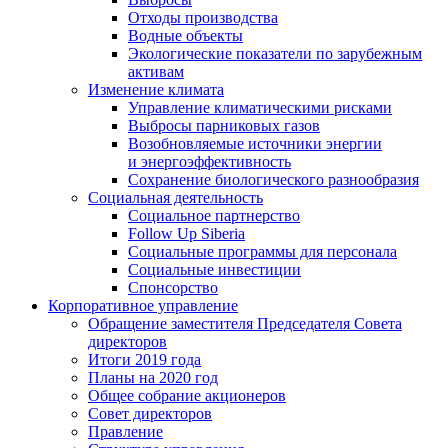
Отходы производства
Водные объекты
Экологические показатели по зарубежным
активам
Изменение климата
Управление климатическими рисками
Выбросы парниковых газов
Возобновляемые источники энергии
и энергоэффективность
Сохранение биологического разнообразия
Социальная деятельность
Социальное партнерство
Follow Up Siberia
Социальные программы для персонала
Социальные инвестиции
Спонсорство
Корпоративное управление
Обращение заместителя Председателя Совета
директоров
Итоги 2019 года
Планы на 2020 год
Общее собрание акционеров
Совет директоров
Правление