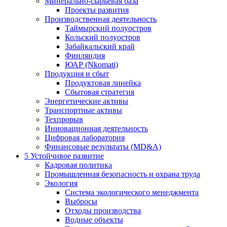
Минерально-сырьевая база
Проекты развития
Производственная деятельность
Таймырский полуостров
Кольский полуостров
Забайкальский край
Финляндия
ЮАР (Nkomati)
Продукция и сбыт
Продуктовая линейка
Сбытовая стратегия
Энергетические активы
Транспортные активы
Техпрорыв
Инновационная деятельность
Цифровая лаборатория
Финансовые результаты (MD&A)
5
Устойчивое развитие
Кадровая политика
Промышленная безопасность и охрана труда
Экология
Система экологического менеджмента
Выбросы
Отходы производства
Водные объекты