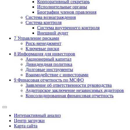
Корпоративный секретарь
Исполнительные органы
Биографии членов правления
Система вознаграждения
Система контроля
Система внутреннего контроля
Внешний аудит
7
Управление рисками
Риск-менеджмент
Ключевые риски
8
Информация для инвесторов
Акционерный капитал
Дивидендная политика
Долговые инструменты
Взаимодействие с инвеcторами
9
Финасовая отчетность по МСФО
Заявление об ответственности руководства
Аудиторское заключение независимых аудиторов
Консолидированная финансовая отчетность
Интерактивный анализ
Центр загрузки
Карта сайта