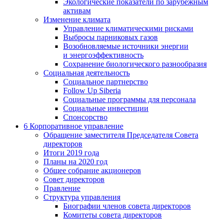
Экологические показатели по зарубежным
активам
Изменение климата
Управление климатическими рисками
Выбросы парниковых газов
Возобновляемые источники энергии
и энергоэффективность
Сохранение биологического разнообразия
Социальная деятельность
Социальное партнерство
Follow Up Siberia
Социальные программы для персонала
Социальные инвестиции
Спонсорство
6
Корпоративное управление
Обращение заместителя Председателя Совета
директоров
Итоги 2019 года
Планы на 2020 год
Общее собрание акционеров
Совет директоров
Правление
Структура управления
Биографии членов совета директоров
Комитеты совета директоров