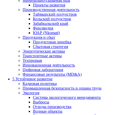
Минерально-сырьевая база
Проекты развития
Производственная деятельность
Таймырский полуостров
Кольский полуостров
Забайкальский край
Финляндия
ЮАР (Nkomati)
Продукция и сбыт
Продуктовая линейка
Сбытовая стратегия
Энергетические активы
Транспортные активы
Техпрорыв
Инновационная деятельность
Цифровая лаборатория
Финансовые результаты (MD&A)
5
Устойчивое развитие
Кадровая политика
Промышленная безопасность и охрана труда
Экология
Система экологического менеджмента
Выбросы
Отходы производства
Водные объекты