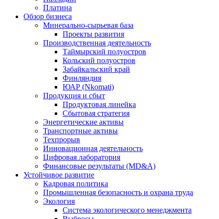
Платина
Обзор бизнеса
Минерально-сырьевая база
Проекты развития
Производственная деятельность
Таймырский полуостров
Кольский полуостров
Забайкальский край
Финляндия
ЮАР (Nkomati)
Продукция и сбыт
Продуктовая линейка
Сбытовая стратегия
Энергетические активы
Транспортные активы
Техпрорыв
Инновационная деятельность
Цифровая лаборатория
Финансовые результаты (MD&A)
Устойчивое развитие
Кадровая политика
Промышленная безопасность и охрана труда
Экология
Система экологического менеджмента
Выбросы