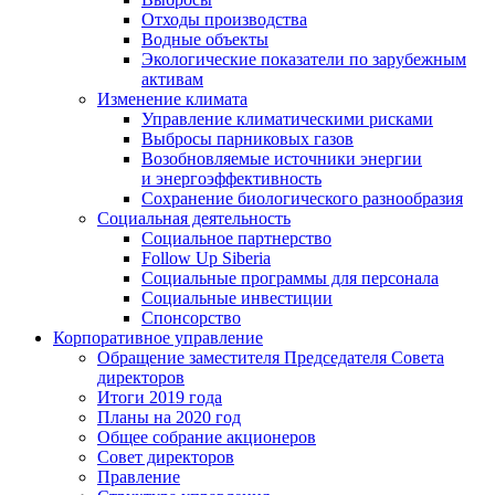
Отходы производства
Водные объекты
Экологические показатели по зарубежным
активам
Изменение климата
Управление климатическими рисками
Выбросы парниковых газов
Возобновляемые источники энергии
и энергоэффективность
Сохранение биологического разнообразия
Социальная деятельность
Социальное партнерство
Follow Up Siberia
Социальные программы для персонала
Социальные инвестиции
Спонсорство
Корпоративное управление
Обращение заместителя Председателя Совета
директоров
Итоги 2019 года
Планы на 2020 год
Общее собрание акционеров
Совет директоров
Правление