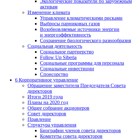
Экологические показатели по зарубежным
активам
Изменение климата
Управление климатическими рисками
Выбросы парниковых газов
Возобновляемые источники энергии
и энергоэффективность
Сохранение биологического разнообразия
Социальная деятельность
Социальное партнерство
Follow Up Siberia
Социальные программы для персонала
Социальные инвестиции
Спонсорство
6
Корпоративное управление
Обращение заместителя Председателя Совета
директоров
Итоги 2019 года
Планы на 2020 год
Общее собрание акционеров
Совет директоров
Правление
Структура управления
Биографии членов совета директоров
Комитеты совета директоров