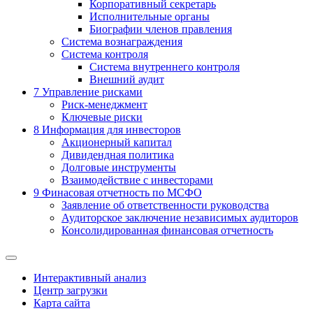
Корпоративный секретарь
Исполнительные органы
Биографии членов правления
Система вознаграждения
Система контроля
Система внутреннего контроля
Внешний аудит
7
Управление рисками
Риск-менеджмент
Ключевые риски
8
Информация для инвесторов
Акционерный капитал
Дивидендная политика
Долговые инструменты
Взаимодействие с инвеcторами
9
Финасовая отчетность по МСФО
Заявление об ответственности руководства
Аудиторское заключение независимых аудиторов
Консолидированная финансовая отчетность
Интерактивный анализ
Центр загрузки
Карта сайта