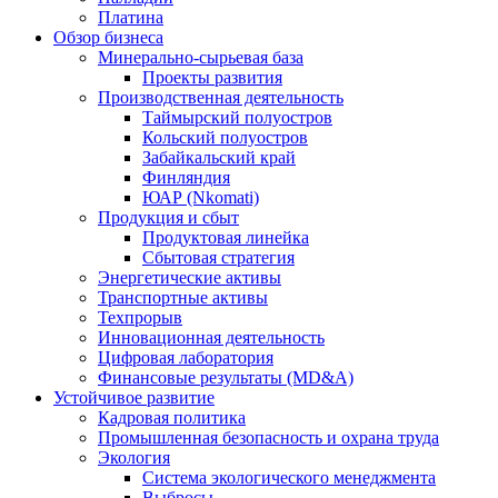
Платина
Обзор бизнеса
Минерально-сырьевая база
Проекты развития
Производственная деятельность
Таймырский полуостров
Кольский полуостров
Забайкальский край
Финляндия
ЮАР (Nkomati)
Продукция и сбыт
Продуктовая линейка
Сбытовая стратегия
Энергетические активы
Транспортные активы
Техпрорыв
Инновационная деятельность
Цифровая лаборатория
Финансовые результаты (MD&A)
Устойчивое развитие
Кадровая политика
Промышленная безопасность и охрана труда
Экология
Система экологического менеджмента
Выбросы