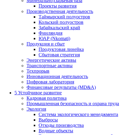
Минерально-сырьевая база
Проекты развития
Производственная деятельность
Таймырский полуостров
Кольский полуостров
Забайкальский край
Финляндия
ЮАР (Nkomati)
Продукция и сбыт
Продуктовая линейка
Сбытовая стратегия
Энергетические активы
Транспортные активы
Техпрорыв
Инновационная деятельность
Цифровая лаборатория
Финансовые результаты (MD&A)
5
Устойчивое развитие
Кадровая политика
Промышленная безопасность и охрана труда
Экология
Система экологического менеджмента
Выбросы
Отходы производства
Водные объекты