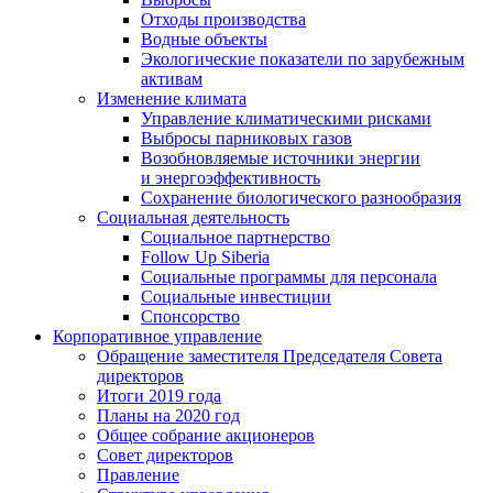
Отходы производства
Водные объекты
Экологические показатели по зарубежным
активам
Изменение климата
Управление климатическими рисками
Выбросы парниковых газов
Возобновляемые источники энергии
и энергоэффективность
Сохранение биологического разнообразия
Социальная деятельность
Социальное партнерство
Follow Up Siberia
Социальные программы для персонала
Социальные инвестиции
Спонсорство
Корпоративное управление
Обращение заместителя Председателя Совета
директоров
Итоги 2019 года
Планы на 2020 год
Общее собрание акционеров
Совет директоров
Правление