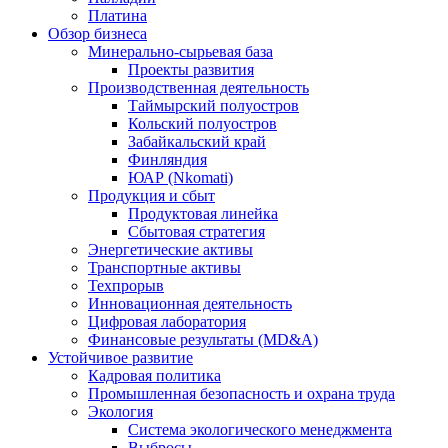
Платина
Обзор бизнеса
Минерально-сырьевая база
Проекты развития
Производственная деятельность
Таймырский полуостров
Кольский полуостров
Забайкальский край
Финляндия
ЮАР (Nkomati)
Продукция и сбыт
Продуктовая линейка
Сбытовая стратегия
Энергетические активы
Транспортные активы
Техпрорыв
Инновационная деятельность
Цифровая лаборатория
Финансовые результаты (MD&A)
Устойчивое развитие
Кадровая политика
Промышленная безопасность и охрана труда
Экология
Система экологического менеджмента
Выбросы