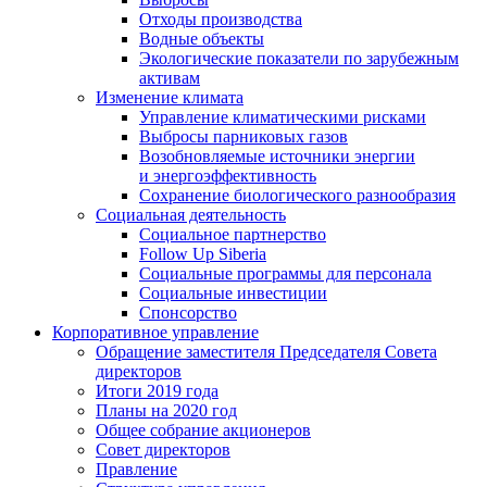
Отходы производства
Водные объекты
Экологические показатели по зарубежным
активам
Изменение климата
Управление климатическими рисками
Выбросы парниковых газов
Возобновляемые источники энергии
и энергоэффективность
Сохранение биологического разнообразия
Социальная деятельность
Социальное партнерство
Follow Up Siberia
Социальные программы для персонала
Социальные инвестиции
Спонсорство
Корпоративное управление
Обращение заместителя Председателя Совета
директоров
Итоги 2019 года
Планы на 2020 год
Общее собрание акционеров
Совет директоров
Правление