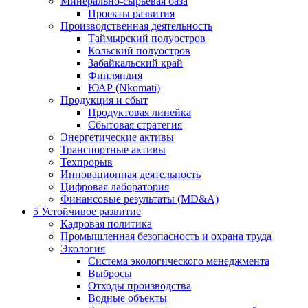
Минерально-сырьевая база
Проекты развития
Производственная деятельность
Таймырский полуостров
Кольский полуостров
Забайкальский край
Финляндия
ЮАР (Nkomati)
Продукция и сбыт
Продуктовая линейка
Сбытовая стратегия
Энергетические активы
Транспортные активы
Техпрорыв
Инновационная деятельность
Цифровая лаборатория
Финансовые результаты (MD&A)
5
Устойчивое развитие
Кадровая политика
Промышленная безопасность и охрана труда
Экология
Система экологического менеджмента
Выбросы
Отходы производства
Водные объекты