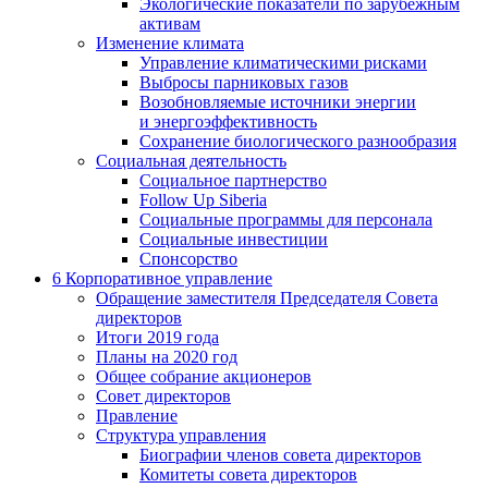
Экологические показатели по зарубежным
активам
Изменение климата
Управление климатическими рисками
Выбросы парниковых газов
Возобновляемые источники энергии
и энергоэффективность
Сохранение биологического разнообразия
Социальная деятельность
Социальное партнерство
Follow Up Siberia
Социальные программы для персонала
Социальные инвестиции
Спонсорство
6
Корпоративное управление
Обращение заместителя Председателя Совета
директоров
Итоги 2019 года
Планы на 2020 год
Общее собрание акционеров
Совет директоров
Правление
Структура управления
Биографии членов совета директоров
Комитеты совета директоров