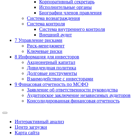
Корпоративный секретарь
Исполнительные органы
Биографии членов правления
Система вознаграждения
Система контроля
Система внутреннего контроля
Внешний аудит
7
Управление рисками
Риск-менеджмент
Ключевые риски
8
Информация для инвесторов
Акционерный капитал
Дивидендная политика
Долговые инструменты
Взаимодействие с инвеcторами
9
Финасовая отчетность по МСФО
Заявление об ответственности руководства
Аудиторское заключение независимых аудиторов
Консолидированная финансовая отчетность
Интерактивный анализ
Центр загрузки
Карта сайта