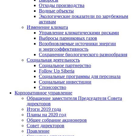
Отходы производства
Водные объекты
Экологические показатели по зарубежным
активам
Изменение климата
Управление климатическими рисками
Выбросы парниковых газов
Возобновляемые источники энергии
и энергоэффективность
Сохранение биологического разнообразия
Социальная деятельность
Социальное партнерство
Follow Up Siberia
Социальные программы для персонала
Социальные инвестиции
Спонсорство
Корпоративное управление
Обращение заместителя Председателя Совета
директоров
Итоги 2019 года
Планы на 2020 год
Общее собрание акционеров
Совет директоров
Правление