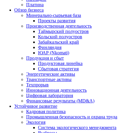
Платина
Обзор бизнеса
Минерально-сырьевая база
Проекты развития
Производственная деятельность
Таймырский полуостров
Кольский полуостров
Забайкальский край
Финляндия
ЮАР (Nkomati)
Продукция и сбыт
Продуктовая линейка
Сбытовая стратегия
Энергетические активы
Транспортные активы
Техпрорыв
Инновационная деятельность
Цифровая лаборатория
Финансовые результаты (MD&A)
Устойчивое развитие
Кадровая политика
Промышленная безопасность и охрана труда
Экология
Система экологического менеджмента
Выбросы