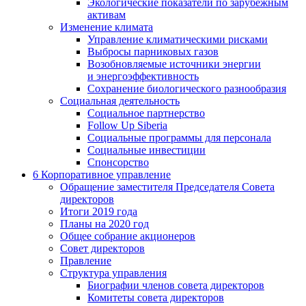
Экологические показатели по зарубежным
активам
Изменение климата
Управление климатическими рисками
Выбросы парниковых газов
Возобновляемые источники энергии
и энергоэффективность
Сохранение биологического разнообразия
Социальная деятельность
Социальное партнерство
Follow Up Siberia
Социальные программы для персонала
Социальные инвестиции
Спонсорство
6
Корпоративное управление
Обращение заместителя Председателя Совета
директоров
Итоги 2019 года
Планы на 2020 год
Общее собрание акционеров
Совет директоров
Правление
Структура управления
Биографии членов совета директоров
Комитеты совета директоров