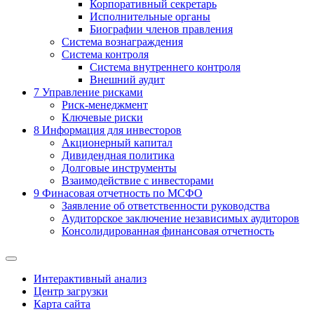
Корпоративный секретарь
Исполнительные органы
Биографии членов правления
Система вознаграждения
Система контроля
Система внутреннего контроля
Внешний аудит
7
Управление рисками
Риск-менеджмент
Ключевые риски
8
Информация для инвесторов
Акционерный капитал
Дивидендная политика
Долговые инструменты
Взаимодействие с инвеcторами
9
Финасовая отчетность по МСФО
Заявление об ответственности руководства
Аудиторское заключение независимых аудиторов
Консолидированная финансовая отчетность
Интерактивный анализ
Центр загрузки
Карта сайта