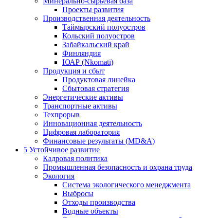
Минерально-сырьевая база
Проекты развития
Производственная деятельность
Таймырский полуостров
Кольский полуостров
Забайкальский край
Финляндия
ЮАР (Nkomati)
Продукция и сбыт
Продуктовая линейка
Сбытовая стратегия
Энергетические активы
Транспортные активы
Техпрорыв
Инновационная деятельность
Цифровая лаборатория
Финансовые результаты (MD&A)
5
Устойчивое развитие
Кадровая политика
Промышленная безопасность и охрана труда
Экология
Система экологического менеджмента
Выбросы
Отходы производства
Водные объекты