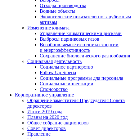
Отходы производства
Водные объекты
Экологические показатели по зарубежным
активам
Изменение климата
Управление климатическими рисками
Выбросы парниковых газов
Возобновляемые источники энергии
и энергоэффективность
Сохранение биологического разнообразия
Социальная деятельность
Социальное партнерство
Follow Up Siberia
Социальные программы для персонала
Социальные инвестиции
Спонсорство
Корпоративное управление
Обращение заместителя Председателя Совета
директоров
Итоги 2019 года
Планы на 2020 год
Общее собрание акционеров
Совет директоров
Правление