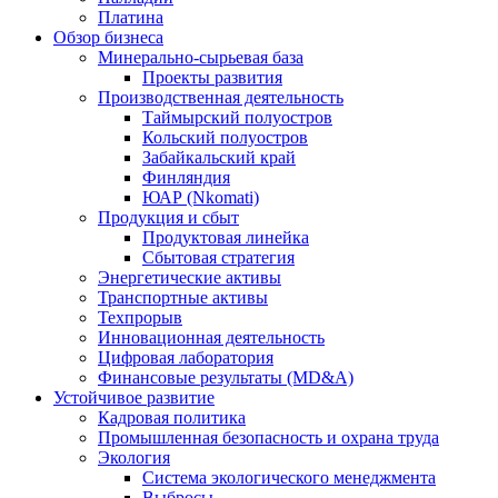
Платина
Обзор бизнеса
Минерально-сырьевая база
Проекты развития
Производственная деятельность
Таймырский полуостров
Кольский полуостров
Забайкальский край
Финляндия
ЮАР (Nkomati)
Продукция и сбыт
Продуктовая линейка
Сбытовая стратегия
Энергетические активы
Транспортные активы
Техпрорыв
Инновационная деятельность
Цифровая лаборатория
Финансовые результаты (MD&A)
Устойчивое развитие
Кадровая политика
Промышленная безопасность и охрана труда
Экология
Система экологического менеджмента
Выбросы