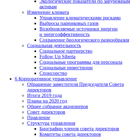
Экологические показатели по зарубежным
активам
Изменение климата
Управление климатическими рисками
Выбросы парниковых газов
Возобновляемые источники энергии
и энергоэффективность
Сохранение биологического разнообразия
Социальная деятельность
Социальное партнерство
Follow Up Siberia
Социальные программы для персонала
Социальные инвестиции
Спонсорство
6
Корпоративное управление
Обращение заместителя Председателя Совета
директоров
Итоги 2019 года
Планы на 2020 год
Общее собрание акционеров
Совет директоров
Правление
Структура управления
Биографии членов совета директоров
Комитеты совета директоров