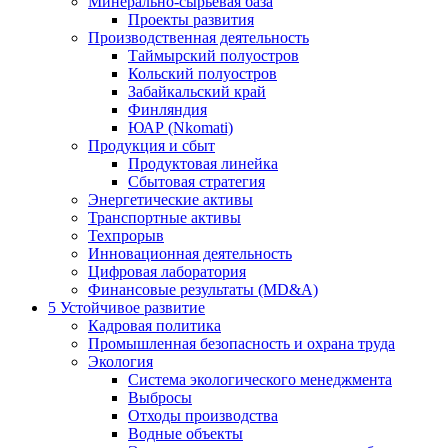
Минерально-сырьевая база
Проекты развития
Производственная деятельность
Таймырский полуостров
Кольский полуостров
Забайкальский край
Финляндия
ЮАР (Nkomati)
Продукция и сбыт
Продуктовая линейка
Сбытовая стратегия
Энергетические активы
Транспортные активы
Техпрорыв
Инновационная деятельность
Цифровая лаборатория
Финансовые результаты (MD&A)
5
Устойчивое развитие
Кадровая политика
Промышленная безопасность и охрана труда
Экология
Система экологического менеджмента
Выбросы
Отходы производства
Водные объекты