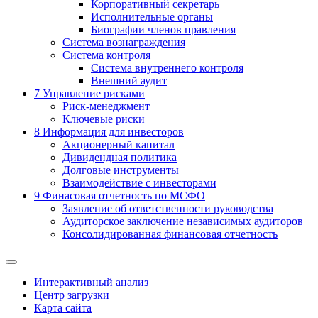
Корпоративный секретарь
Исполнительные органы
Биографии членов правления
Система вознаграждения
Система контроля
Система внутреннего контроля
Внешний аудит
7
Управление рисками
Риск-менеджмент
Ключевые риски
8
Информация для инвесторов
Акционерный капитал
Дивидендная политика
Долговые инструменты
Взаимодействие с инвеcторами
9
Финасовая отчетность по МСФО
Заявление об ответственности руководства
Аудиторское заключение независимых аудиторов
Консолидированная финансовая отчетность
Интерактивный анализ
Центр загрузки
Карта сайта