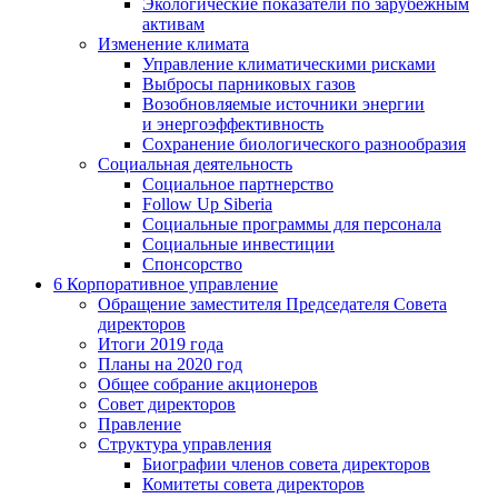
Экологические показатели по зарубежным
активам
Изменение климата
Управление климатическими рисками
Выбросы парниковых газов
Возобновляемые источники энергии
и энергоэффективность
Сохранение биологического разнообразия
Социальная деятельность
Социальное партнерство
Follow Up Siberia
Социальные программы для персонала
Социальные инвестиции
Спонсорство
6
Корпоративное управление
Обращение заместителя Председателя Совета
директоров
Итоги 2019 года
Планы на 2020 год
Общее собрание акционеров
Совет директоров
Правление
Структура управления
Биографии членов совета директоров
Комитеты совета директоров