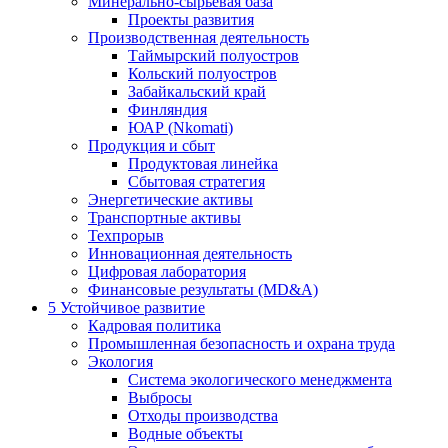
Минерально-сырьевая база
Проекты развития
Производственная деятельность
Таймырский полуостров
Кольский полуостров
Забайкальский край
Финляндия
ЮАР (Nkomati)
Продукция и сбыт
Продуктовая линейка
Сбытовая стратегия
Энергетические активы
Транспортные активы
Техпрорыв
Инновационная деятельность
Цифровая лаборатория
Финансовые результаты (MD&A)
5
Устойчивое развитие
Кадровая политика
Промышленная безопасность и охрана труда
Экология
Система экологического менеджмента
Выбросы
Отходы производства
Водные объекты