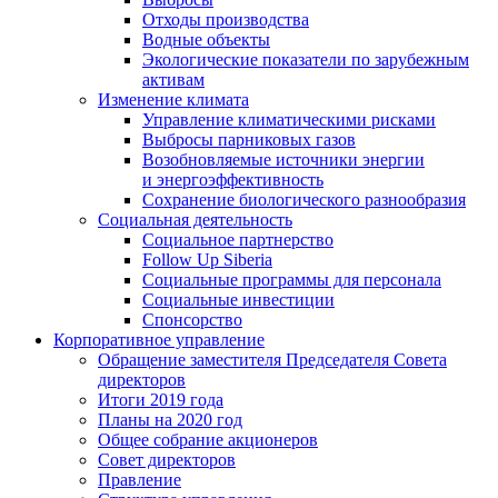
Отходы производства
Водные объекты
Экологические показатели по зарубежным
активам
Изменение климата
Управление климатическими рисками
Выбросы парниковых газов
Возобновляемые источники энергии
и энергоэффективность
Сохранение биологического разнообразия
Социальная деятельность
Социальное партнерство
Follow Up Siberia
Социальные программы для персонала
Социальные инвестиции
Спонсорство
Корпоративное управление
Обращение заместителя Председателя Совета
директоров
Итоги 2019 года
Планы на 2020 год
Общее собрание акционеров
Совет директоров
Правление