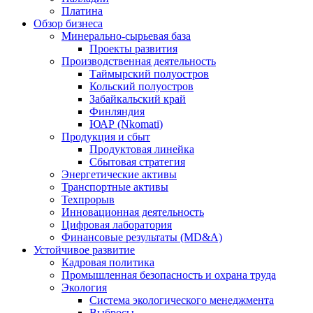
Платина
Обзор бизнеса
Минерально-сырьевая база
Проекты развития
Производственная деятельность
Таймырский полуостров
Кольский полуостров
Забайкальский край
Финляндия
ЮАР (Nkomati)
Продукция и сбыт
Продуктовая линейка
Сбытовая стратегия
Энергетические активы
Транспортные активы
Техпрорыв
Инновационная деятельность
Цифровая лаборатория
Финансовые результаты (MD&A)
Устойчивое развитие
Кадровая политика
Промышленная безопасность и охрана труда
Экология
Система экологического менеджмента
Выбросы