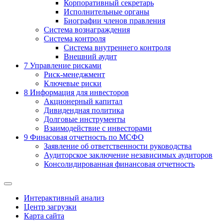
Корпоративный секретарь
Исполнительные органы
Биографии членов правления
Система вознаграждения
Система контроля
Система внутреннего контроля
Внешний аудит
7
Управление рисками
Риск-менеджмент
Ключевые риски
8
Информация для инвесторов
Акционерный капитал
Дивидендная политика
Долговые инструменты
Взаимодействие с инвеcторами
9
Финасовая отчетность по МСФО
Заявление об ответственности руководства
Аудиторское заключение независимых аудиторов
Консолидированная финансовая отчетность
Интерактивный анализ
Центр загрузки
Карта сайта