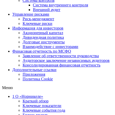
Система контроля
Система внутреннего контроля
Внешний аудит
Управление рисками
Риск-менеджмент
Ключевые риски
Информация для инвесторов
Акционерный капитал
Дивидендная политика
Долговые инструменты
Взаимодействие с инвеcторами
Финасовая отчетность по МСФО
Заявление об ответственности руководства
Аудиторское заключение независимых аудиторов
Консолидированная финансовая отчетность
Дополнительные ссылки
Приложения
Политика Cookie
Меню
1
О «Норникеле»
Краткий обзор
Ключевые показатели
Ключевые события года
Бизнес-модель