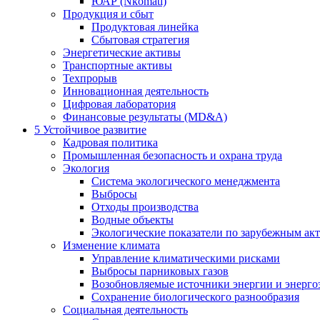
ЮАР (Nkomati)
Продукция и сбыт
Продуктовая линейка
Сбытовая стратегия
Энергетические активы
Транспортные активы
Техпрорыв
Инновационная деятельность
Цифровая лаборатория
Финансовые результаты (MD&A)
5
Устойчивое развитие
Кадровая политика
Промышленная безопасность и охрана труда
Экология
Система экологического менеджмента
Выбросы
Отходы производства
Водные объекты
Экологические показатели по зарубежным ак
Изменение климата
Управление климатическими рисками
Выбросы парниковых газов
Возобновляемые источники энергии и энерго
Сохранение биологического разнообразия
Социальная деятельность