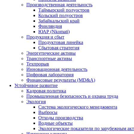
Производственная деятельность
Таймырский полуостров
Кольский полуостров
Забайкальский край
Финляндия
ЮАР (Nkomati)
Продукция и сбыт
Продуктовая линейка
Сбытовая стратегия
Энергетические активы
Транспортные активы
Техпрорыв
Инновационная деятельность
Цифровая лаборатория
Финансовые результаты (MD&A)
Устойчивое развитие
Кадровая политика
Промышленная безопасность и охрана труда
Экология
Система экологического менеджмента
Выбросы
Отходы производства
Водные объекты
Экологические показатели по зарубежным ак
Изменение климата