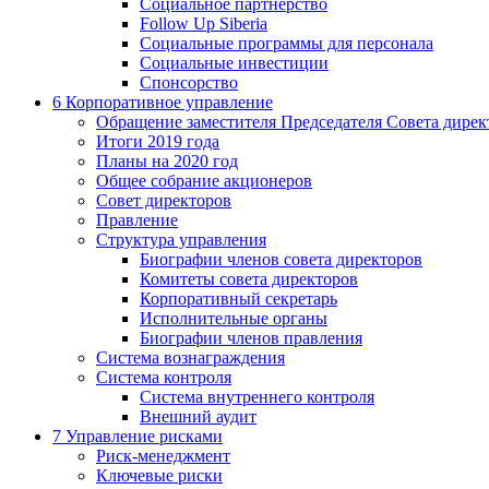
Социальное партнерство
Follow Up Siberia
Социальные программы для персонала
Социальные инвестиции
Спонсорство
6
Корпоративное управление
Обращение заместителя Председателя Совета дирек
Итоги 2019 года
Планы на 2020 год
Общее собрание акционеров
Совет директоров
Правление
Структура управления
Биографии членов совета директоров
Комитеты совета директоров
Корпоративный секретарь
Исполнительные органы
Биографии членов правления
Система вознаграждения
Система контроля
Система внутреннего контроля
Внешний аудит
7
Управление рисками
Риск-менеджмент
Ключевые риски