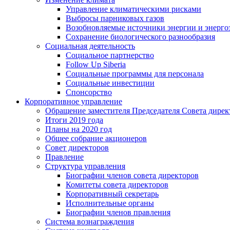
Управление климатическими рисками
Выбросы парниковых газов
Возобновляемые источники энергии и энерго
Сохранение биологического разнообразия
Социальная деятельность
Социальное партнерство
Follow Up Siberia
Социальные программы для персонала
Социальные инвестиции
Спонсорство
Корпоративное управление
Обращение заместителя Председателя Совета дирек
Итоги 2019 года
Планы на 2020 год
Общее собрание акционеров
Совет директоров
Правление
Структура управления
Биографии членов совета директоров
Комитеты совета директоров
Корпоративный секретарь
Исполнительные органы
Биографии членов правления
Система вознаграждения