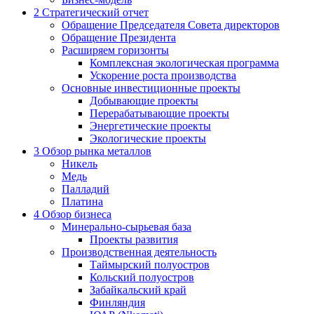
2
Стратегический отчет
Обращение Председателя Совета директоров
Обращение Президента
Расширяем горизонты
Комплексная экологическая программа
Ускорение роста производства
Основные инвестиционные проекты
Добывающие проекты
Перерабатывающие проекты
Энергетические проекты
Экологические проекты
3
Обзор рынка металлов
Никель
Медь
Палладий
Платина
4
Обзор бизнеса
Минерально-сырьевая база
Проекты развития
Производственная деятельность
Таймырский полуостров
Кольский полуостров
Забайкальский край
Финляндия