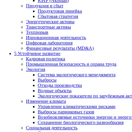
ЮАР (Nkomati)
Продукция и сбыт
Продуктовая линейка
Сбытовая стратегия
Энергетические активы
Транспортные активы
Техпрорыв
Инновационная деятельность
Цифровая лаборатория
Финансовые результаты (MD&A)
5
Устойчивое развитие
Кадровая политика
Промышленная безопасность и охрана труда
Экология
Система экологического менеджмента
Выбросы
Отходы производства
Водные объекты
Экологические показатели по зарубежным ак
Изменение климата
Управление климатическими рисками
Выбросы парниковых газов
Возобновляемые источники энергии и энерго
Сохранение биологического разнообразия
Социальная деятельность