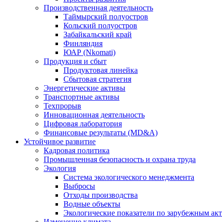
Производственная деятельность
Таймырский полуостров
Кольский полуостров
Забайкальский край
Финляндия
ЮАР (Nkomati)
Продукция и сбыт
Продуктовая линейка
Сбытовая стратегия
Энергетические активы
Транспортные активы
Техпрорыв
Инновационная деятельность
Цифровая лаборатория
Финансовые результаты (MD&A)
Устойчивое развитие
Кадровая политика
Промышленная безопасность и охрана труда
Экология
Система экологического менеджмента
Выбросы
Отходы производства
Водные объекты
Экологические показатели по зарубежным ак
Изменение климата