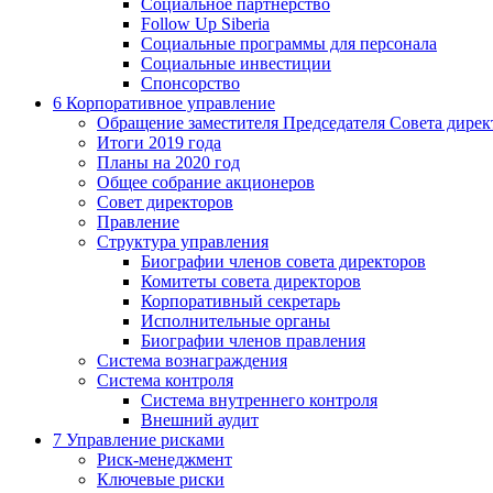
Социальное партнерство
Follow Up Siberia
Социальные программы для персонала
Социальные инвестиции
Спонсорство
6
Корпоративное управление
Обращение заместителя Председателя Совета дирек
Итоги 2019 года
Планы на 2020 год
Общее собрание акционеров
Совет директоров
Правление
Структура управления
Биографии членов совета директоров
Комитеты совета директоров
Корпоративный секретарь
Исполнительные органы
Биографии членов правления
Система вознаграждения
Система контроля
Система внутреннего контроля
Внешний аудит
7
Управление рисками
Риск-менеджмент
Ключевые риски