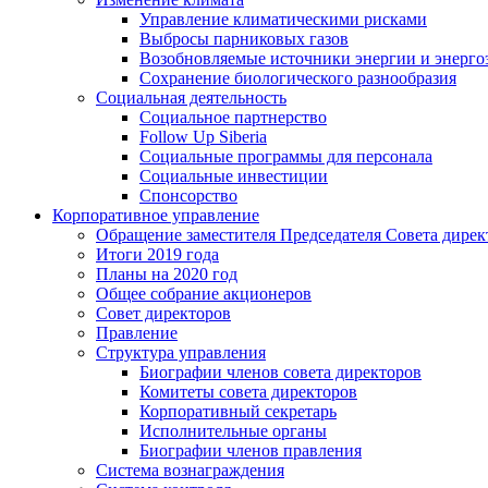
Управление климатическими рисками
Выбросы парниковых газов
Возобновляемые источники энергии и энерго
Сохранение биологического разнообразия
Социальная деятельность
Социальное партнерство
Follow Up Siberia
Социальные программы для персонала
Социальные инвестиции
Спонсорство
Корпоративное управление
Обращение заместителя Председателя Совета дирек
Итоги 2019 года
Планы на 2020 год
Общее собрание акционеров
Совет директоров
Правление
Структура управления
Биографии членов совета директоров
Комитеты совета директоров
Корпоративный секретарь
Исполнительные органы
Биографии членов правления
Система вознаграждения