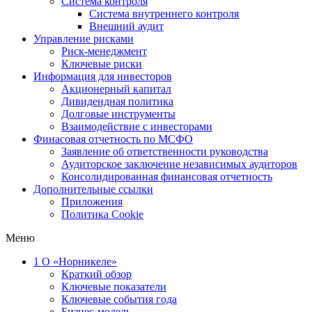
Система контроля
Система внутреннего контроля
Внешний аудит
Управление рисками
Риск-менеджмент
Ключевые риски
Информация для инвесторов
Акционерный капитал
Дивидендная политика
Долговые инструменты
Взаимодействие с инвеcторами
Финасовая отчетность по МСФО
Заявление об ответственности руководства
Аудиторское заключение независимых аудиторов
Консолидированная финансовая отчетность
Дополнительные ссылки
Приложения
Политика Cookie
Меню
1
О «Норникеле»
Краткий обзор
Ключевые показатели
Ключевые события года
Бизнес-модель