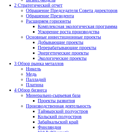
2
Стратегический отчет
Обращение Председателя Совета директоров
Обращение Президента
Расширяем горизонты
Комплексная экологическая программа
Ускорение роста производства
Основные инвестиционные проекты
Добывающие проекты
Перерабатывающие проекты
Энергетические проекты
Экологические проекты
3
Обзор рынка металлов
Никель
Медь
Палладий
Платина
4
Обзор бизнеса
Минерально-сырьевая база
Проекты развития
Производственная деятельность
Таймырский полуостров
Кольский полуостров
Забайкальский край
Финляндия