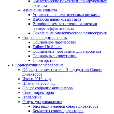
Экологические показатели по зарубежным
активам
Изменение климата
Управление климатическими рисками
Выбросы парниковых газов
Возобновляемые источники энергии
и энергоэффективность
Сохранение биологического разнообразия
Социальная деятельность
Социальное партнерство
Follow Up Siberia
Социальные программы для персонала
Социальные инвестиции
Спонсорство
6
Корпоративное управление
Обращение заместителя Председателя Совета
директоров
Итоги 2019 года
Планы на 2020 год
Общее собрание акционеров
Совет директоров
Правление
Структура управления
Биографии членов совета директоров
Комитеты совета директоров