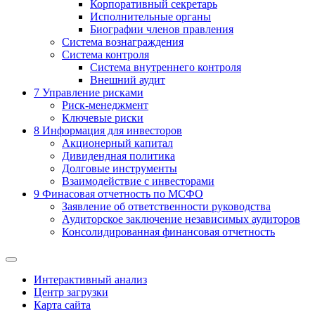
Корпоративный секретарь
Исполнительные органы
Биографии членов правления
Система вознаграждения
Система контроля
Система внутреннего контроля
Внешний аудит
7
Управление рисками
Риск-менеджмент
Ключевые риски
8
Информация для инвесторов
Акционерный капитал
Дивидендная политика
Долговые инструменты
Взаимодействие с инвеcторами
9
Финасовая отчетность по МСФО
Заявление об ответственности руководства
Аудиторское заключение независимых аудиторов
Консолидированная финансовая отчетность
Интерактивный анализ
Центр загрузки
Карта сайта