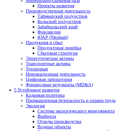
Минерально-сырьевая база
Проекты развития
Производственная деятельность
Таймырский полуостров
Кольский полуостров
Забайкальский край
Финляндия
ЮАР (Nkomati)
Продукция и сбыт
Продуктовая линейка
Сбытовая стратегия
Энергетические активы
Транспортные активы
Техпрорыв
Инновационная деятельность
Цифровая лаборатория
Финансовые результаты (MD&A)
5
Устойчивое развитие
Кадровая политика
Промышленная безопасность и охрана труда
Экология
Система экологического менеджмента
Выбросы
Отходы производства
Водные объекты