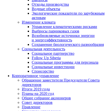
Отходы производства
Водные объекты
Экологические показатели по зарубежным
активам
Изменение климата
Управление климатическими рисками
Выбросы парниковых газов
Возобновляемые источники энергии
и энергоэффективность
Сохранение биологического разнообразия
Социальная деятельность
Социальное партнерство
Follow Up Siberia
Социальные программы для персонала
Социальные инвестиции
Спонсорство
Корпоративное управление
Обращение заместителя Председателя Совета
директоров
Итоги 2019 года
Планы на 2020 год
Общее собрание акционеров
Совет директоров
Правление