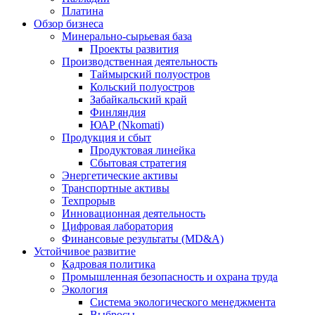
Платина
Обзор бизнеса
Минерально-сырьевая база
Проекты развития
Производственная деятельность
Таймырский полуостров
Кольский полуостров
Забайкальский край
Финляндия
ЮАР (Nkomati)
Продукция и сбыт
Продуктовая линейка
Сбытовая стратегия
Энергетические активы
Транспортные активы
Техпрорыв
Инновационная деятельность
Цифровая лаборатория
Финансовые результаты (MD&A)
Устойчивое развитие
Кадровая политика
Промышленная безопасность и охрана труда
Экология
Система экологического менеджмента
Выбросы