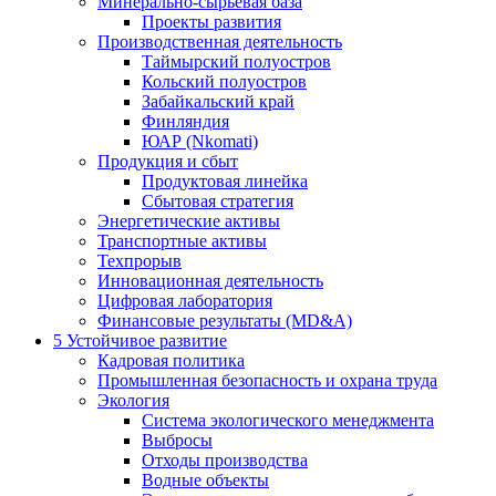
Минерально-сырьевая база
Проекты развития
Производственная деятельность
Таймырский полуостров
Кольский полуостров
Забайкальский край
Финляндия
ЮАР (Nkomati)
Продукция и сбыт
Продуктовая линейка
Сбытовая стратегия
Энергетические активы
Транспортные активы
Техпрорыв
Инновационная деятельность
Цифровая лаборатория
Финансовые результаты (MD&A)
5
Устойчивое развитие
Кадровая политика
Промышленная безопасность и охрана труда
Экология
Система экологического менеджмента
Выбросы
Отходы производства
Водные объекты