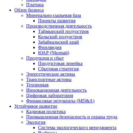
Платина
Обзор бизнеса
Минерально-сырьевая база
Проекты развития
Производственная деятельность
Таймырский полуостров
Кольский полуостров
Забайкальский край
Финляндия
ЮАР (Nkomati)
Продукция и сбыт
Продуктовая линейка
Сбытовая стратегия
Энергетические активы
Транспортные активы
Техпрорыв
Инновационная деятельность
Цифровая лаборатория
Финансовые результаты (MD&A)
Устойчивое развитие
Кадровая политика
Промышленная безопасность и охрана труда
Экология
Система экологического менеджмента
Выбросы