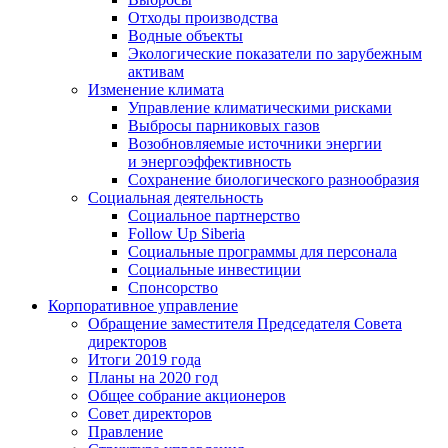
Отходы производства
Водные объекты
Экологические показатели по зарубежным
активам
Изменение климата
Управление климатическими рисками
Выбросы парниковых газов
Возобновляемые источники энергии
и энергоэффективность
Сохранение биологического разнообразия
Социальная деятельность
Социальное партнерство
Follow Up Siberia
Социальные программы для персонала
Социальные инвестиции
Спонсорство
Корпоративное управление
Обращение заместителя Председателя Совета
директоров
Итоги 2019 года
Планы на 2020 год
Общее собрание акционеров
Совет директоров
Правление