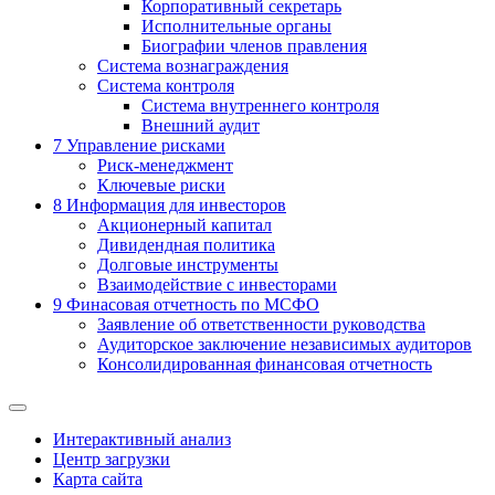
Корпоративный секретарь
Исполнительные органы
Биографии членов правления
Система вознаграждения
Система контроля
Система внутреннего контроля
Внешний аудит
7
Управление рисками
Риск-менеджмент
Ключевые риски
8
Информация для инвесторов
Акционерный капитал
Дивидендная политика
Долговые инструменты
Взаимодействие с инвеcторами
9
Финасовая отчетность по МСФО
Заявление об ответственности руководства
Аудиторское заключение независимых аудиторов
Консолидированная финансовая отчетность
Интерактивный анализ
Центр загрузки
Карта сайта