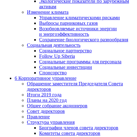
Экологические показатели по зарубежным
активам
Изменение климата
Управление климатическими рисками
Выбросы парниковых газов
Возобновляемые источники энергии
и энергоэффективность
Сохранение биологического разнообразия
Социальная деятельность
Социальное партнерство
Follow Up Siberia
Социальные программы для персонала
Социальные инвестиции
Спонсорство
6
Корпоративное управление
Обращение заместителя Председателя Совета
директоров
Итоги 2019 года
Планы на 2020 год
Общее собрание акционеров
Совет директоров
Правление
Структура управления
Биографии членов совета директоров
Комитеты совета директоров