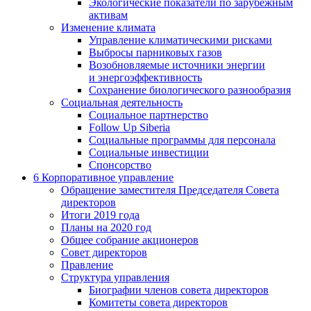
Экологические показатели по зарубежным
активам
Изменение климата
Управление климатическими рисками
Выбросы парниковых газов
Возобновляемые источники энергии
и энергоэффективность
Сохранение биологического разнообразия
Социальная деятельность
Социальное партнерство
Follow Up Siberia
Социальные программы для персонала
Социальные инвестиции
Спонсорство
6
Корпоративное управление
Обращение заместителя Председателя Совета
директоров
Итоги 2019 года
Планы на 2020 год
Общее собрание акционеров
Совет директоров
Правление
Структура управления
Биографии членов совета директоров
Комитеты совета директоров