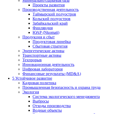
Минерально-сырьевая база
Проекты развития
Производственная деятельность
Таймырский полуостров
Кольский полуостров
Забайкальский край
Финляндия
ЮАР (Nkomati)
Продукция и сбыт
Продуктовая линейка
Сбытовая стратегия
Энергетические активы
Транспортные активы
Техпрорыв
Инновационная деятельность
Цифровая лаборатория
Финансовые результаты (MD&A)
5
Устойчивое развитие
Кадровая политика
Промышленная безопасность и охрана труда
Экология
Система экологического менеджмента
Выбросы
Отходы производства
Водные объекты