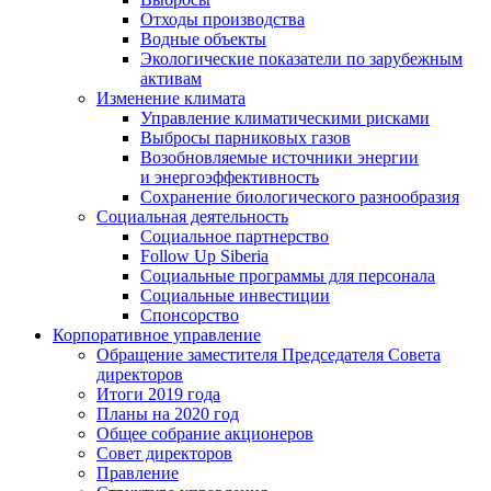
Отходы производства
Водные объекты
Экологические показатели по зарубежным
активам
Изменение климата
Управление климатическими рисками
Выбросы парниковых газов
Возобновляемые источники энергии
и энергоэффективность
Сохранение биологического разнообразия
Социальная деятельность
Социальное партнерство
Follow Up Siberia
Социальные программы для персонала
Социальные инвестиции
Спонсорство
Корпоративное управление
Обращение заместителя Председателя Совета
директоров
Итоги 2019 года
Планы на 2020 год
Общее собрание акционеров
Совет директоров
Правление