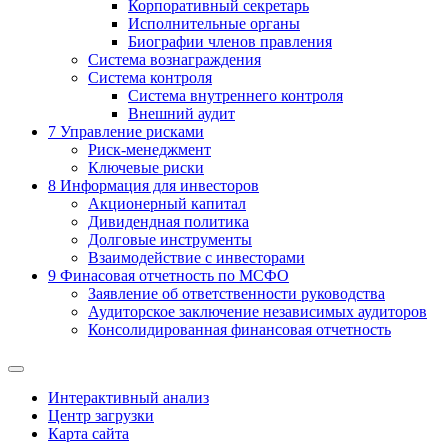
Корпоративный секретарь
Исполнительные органы
Биографии членов правления
Система вознаграждения
Система контроля
Система внутреннего контроля
Внешний аудит
7
Управление рисками
Риск-менеджмент
Ключевые риски
8
Информация для инвесторов
Акционерный капитал
Дивидендная политика
Долговые инструменты
Взаимодействие с инвеcторами
9
Финасовая отчетность по МСФО
Заявление об ответственности руководства
Аудиторское заключение независимых аудиторов
Консолидированная финансовая отчетность
Интерактивный анализ
Центр загрузки
Карта сайта