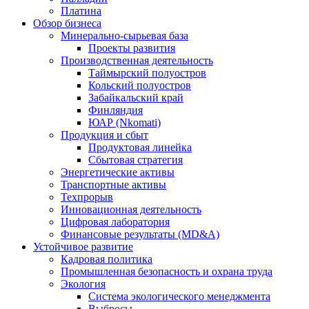
Платина
Обзор бизнеса
Минерально-сырьевая база
Проекты развития
Производственная деятельность
Таймырский полуостров
Кольский полуостров
Забайкальский край
Финляндия
ЮАР (Nkomati)
Продукция и сбыт
Продуктовая линейка
Сбытовая стратегия
Энергетические активы
Транспортные активы
Техпрорыв
Инновационная деятельность
Цифровая лаборатория
Финансовые результаты (MD&A)
Устойчивое развитие
Кадровая политика
Промышленная безопасность и охрана труда
Экология
Система экологического менеджмента
Выбросы