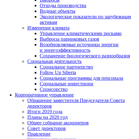
Отходы производства
Водные объекты
Экологические показатели по зарубежным
активам
Изменение климата
Управление климатическими рисками
Выбросы парниковых газов
Возобновляемые источники энергии
и энергоэффективность
Сохранение биологического разнообразия
Социальная деятельность
Социальное партнерство
Follow Up Siberia
Социальные программы для персонала
Социальные инвестиции
Спонсорство
Корпоративное управление
Обращение заместителя Председателя Совета
директоров
Итоги 2019 года
Планы на 2020 год
Общее собрание акционеров
Совет директоров
Правление