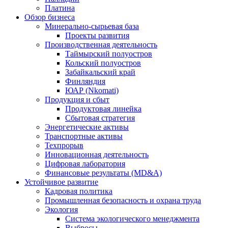
Платина
Обзор бизнеса
Минерально-сырьевая база
Проекты развития
Производственная деятельность
Таймырский полуостров
Кольский полуостров
Забайкальский край
Финляндия
ЮАР (Nkomati)
Продукция и сбыт
Продуктовая линейка
Сбытовая стратегия
Энергетические активы
Транспортные активы
Техпрорыв
Инновационная деятельность
Цифровая лаборатория
Финансовые результаты (MD&A)
Устойчивое развитие
Кадровая политика
Промышленная безопасность и охрана труда
Экология
Система экологического менеджмента
Выбросы