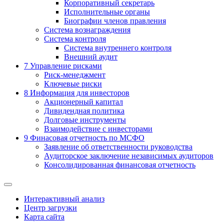
Корпоративный секретарь
Исполнительные органы
Биографии членов правления
Система вознаграждения
Система контроля
Система внутреннего контроля
Внешний аудит
7
Управление рисками
Риск-менеджмент
Ключевые риски
8
Информация для инвесторов
Акционерный капитал
Дивидендная политика
Долговые инструменты
Взаимодействие с инвеcторами
9
Финасовая отчетность по МСФО
Заявление об ответственности руководства
Аудиторское заключение независимых аудиторов
Консолидированная финансовая отчетность
Интерактивный анализ
Центр загрузки
Карта сайта