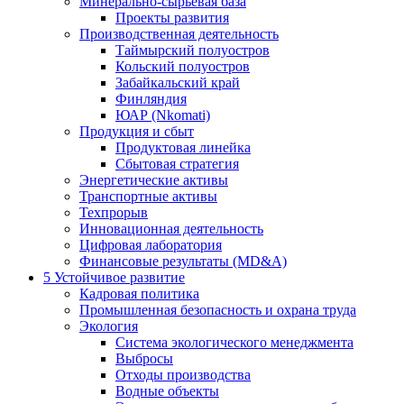
Минерально-сырьевая база
Проекты развития
Производственная деятельность
Таймырский полуостров
Кольский полуостров
Забайкальский край
Финляндия
ЮАР (Nkomati)
Продукция и сбыт
Продуктовая линейка
Сбытовая стратегия
Энергетические активы
Транспортные активы
Техпрорыв
Инновационная деятельность
Цифровая лаборатория
Финансовые результаты (MD&A)
5
Устойчивое развитие
Кадровая политика
Промышленная безопасность и охрана труда
Экология
Система экологического менеджмента
Выбросы
Отходы производства
Водные объекты