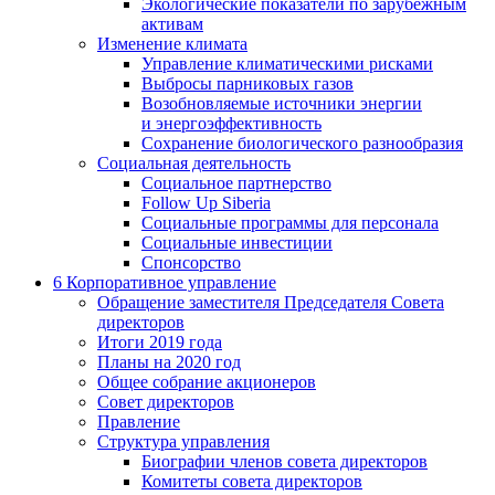
Экологические показатели по зарубежным
активам
Изменение климата
Управление климатическими рисками
Выбросы парниковых газов
Возобновляемые источники энергии
и энергоэффективность
Сохранение биологического разнообразия
Социальная деятельность
Социальное партнерство
Follow Up Siberia
Социальные программы для персонала
Социальные инвестиции
Спонсорство
6
Корпоративное управление
Обращение заместителя Председателя Совета
директоров
Итоги 2019 года
Планы на 2020 год
Общее собрание акционеров
Совет директоров
Правление
Структура управления
Биографии членов совета директоров
Комитеты совета директоров