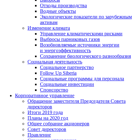
Отходы производства
Водные объекты
Экологические показатели по зарубежным
активам
Изменение климата
Управление климатическими рисками
Выбросы парниковых газов
Возобновляемые источники энергии
и энергоэффективность
Сохранение биологического разнообразия
Социальная деятельность
Социальное партнерство
Follow Up Siberia
Социальные программы для персонала
Социальные инвестиции
Спонсорство
Корпоративное управление
Обращение заместителя Председателя Совета
директоров
Итоги 2019 года
Планы на 2020 год
Общее собрание акционеров
Совет директоров
Правление