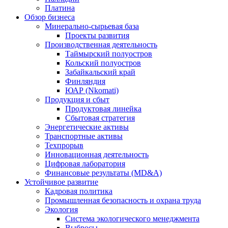
Платина
Обзор бизнеса
Минерально-сырьевая база
Проекты развития
Производственная деятельность
Таймырский полуостров
Кольский полуостров
Забайкальский край
Финляндия
ЮАР (Nkomati)
Продукция и сбыт
Продуктовая линейка
Сбытовая стратегия
Энергетические активы
Транспортные активы
Техпрорыв
Инновационная деятельность
Цифровая лаборатория
Финансовые результаты (MD&A)
Устойчивое развитие
Кадровая политика
Промышленная безопасность и охрана труда
Экология
Система экологического менеджмента
Выбросы