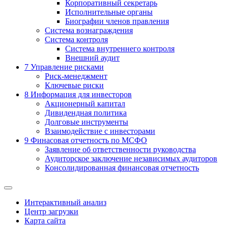
Корпоративный секретарь
Исполнительные органы
Биографии членов правления
Система вознаграждения
Система контроля
Система внутреннего контроля
Внешний аудит
7
Управление рисками
Риск-менеджмент
Ключевые риски
8
Информация для инвесторов
Акционерный капитал
Дивидендная политика
Долговые инструменты
Взаимодействие с инвеcторами
9
Финасовая отчетность по МСФО
Заявление об ответственности руководства
Аудиторское заключение независимых аудиторов
Консолидированная финансовая отчетность
Интерактивный анализ
Центр загрузки
Карта сайта