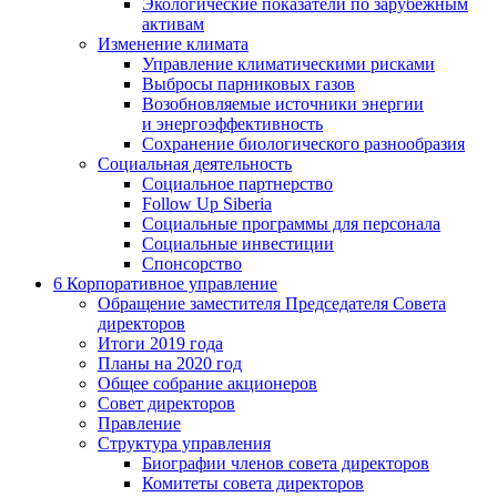
Экологические показатели по зарубежным
активам
Изменение климата
Управление климатическими рисками
Выбросы парниковых газов
Возобновляемые источники энергии
и энергоэффективность
Сохранение биологического разнообразия
Социальная деятельность
Социальное партнерство
Follow Up Siberia
Социальные программы для персонала
Социальные инвестиции
Спонсорство
6
Корпоративное управление
Обращение заместителя Председателя Совета
директоров
Итоги 2019 года
Планы на 2020 год
Общее собрание акционеров
Совет директоров
Правление
Структура управления
Биографии членов совета директоров
Комитеты совета директоров