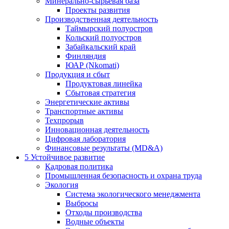
Минерально-сырьевая база
Проекты развития
Производственная деятельность
Таймырский полуостров
Кольский полуостров
Забайкальский край
Финляндия
ЮАР (Nkomati)
Продукция и сбыт
Продуктовая линейка
Сбытовая стратегия
Энергетические активы
Транспортные активы
Техпрорыв
Инновационная деятельность
Цифровая лаборатория
Финансовые результаты (MD&A)
5
Устойчивое развитие
Кадровая политика
Промышленная безопасность и охрана труда
Экология
Система экологического менеджмента
Выбросы
Отходы производства
Водные объекты