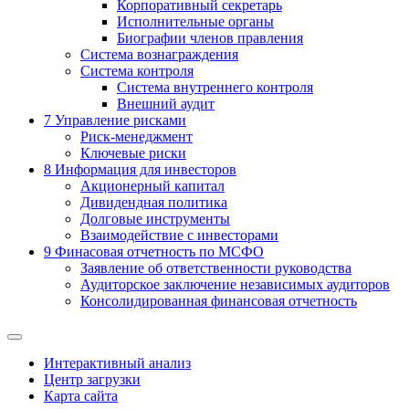
Корпоративный секретарь
Исполнительные органы
Биографии членов правления
Система вознаграждения
Система контроля
Система внутреннего контроля
Внешний аудит
7
Управление рисками
Риск-менеджмент
Ключевые риски
8
Информация для инвесторов
Акционерный капитал
Дивидендная политика
Долговые инструменты
Взаимодействие с инвеcторами
9
Финасовая отчетность по МСФО
Заявление об ответственности руководства
Аудиторское заключение независимых аудиторов
Консолидированная финансовая отчетность
Интерактивный анализ
Центр загрузки
Карта сайта