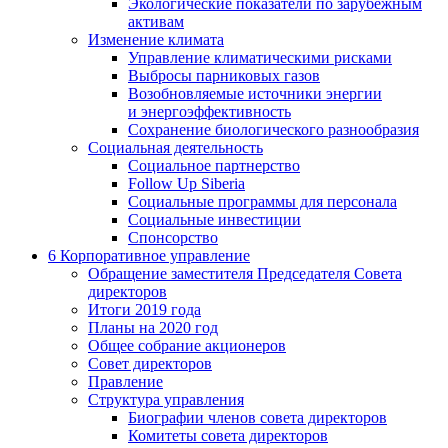
Экологические показатели по зарубежным
активам
Изменение климата
Управление климатическими рисками
Выбросы парниковых газов
Возобновляемые источники энергии
и энергоэффективность
Сохранение биологического разнообразия
Социальная деятельность
Социальное партнерство
Follow Up Siberia
Социальные программы для персонала
Социальные инвестиции
Спонсорство
6
Корпоративное управление
Обращение заместителя Председателя Совета
директоров
Итоги 2019 года
Планы на 2020 год
Общее собрание акционеров
Совет директоров
Правление
Структура управления
Биографии членов совета директоров
Комитеты совета директоров