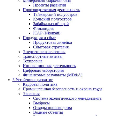
Минерально-сырьевая база
Проекты развития
Производственная деятельность
Таймырский полуостров
Кольский полуостров
Забайкальский край
Финляндия
ЮАР (Nkomati)
Продукция и сбыт
Продуктовая линейка
Сбытовая стратегия
Энергетические активы
Транспортные активы
Техпрорыв
Инновационная деятельность
Цифровая лаборатория
Финансовые результаты (MD&A)
5
Устойчивое развитие
Кадровая политика
Промышленная безопасность и охрана труда
Экология
Система экологического менеджмента
Выбросы
Отходы производства
Водные объекты