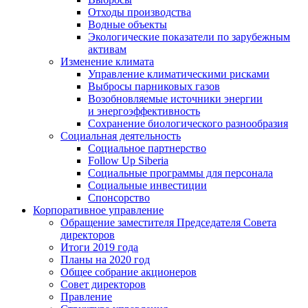
Отходы производства
Водные объекты
Экологические показатели по зарубежным
активам
Изменение климата
Управление климатическими рисками
Выбросы парниковых газов
Возобновляемые источники энергии
и энергоэффективность
Сохранение биологического разнообразия
Социальная деятельность
Социальное партнерство
Follow Up Siberia
Социальные программы для персонала
Социальные инвестиции
Спонсорство
Корпоративное управление
Обращение заместителя Председателя Совета
директоров
Итоги 2019 года
Планы на 2020 год
Общее собрание акционеров
Совет директоров
Правление