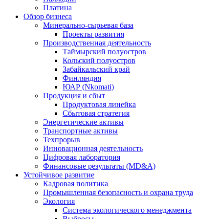
Платина
Обзор бизнеса
Минерально-сырьевая база
Проекты развития
Производственная деятельность
Таймырский полуостров
Кольский полуостров
Забайкальский край
Финляндия
ЮАР (Nkomati)
Продукция и сбыт
Продуктовая линейка
Сбытовая стратегия
Энергетические активы
Транспортные активы
Техпрорыв
Инновационная деятельность
Цифровая лаборатория
Финансовые результаты (MD&A)
Устойчивое развитие
Кадровая политика
Промышленная безопасность и охрана труда
Экология
Система экологического менеджмента
Выбросы