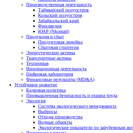
Производственная деятельность
Таймырский полуостров
Кольский полуостров
Забайкальский край
Финляндия
ЮАР (Nkomati)
Продукция и сбыт
Продуктовая линейка
Сбытовая стратегия
Энергетические активы
Транспортные активы
Техпрорыв
Инновационная деятельность
Цифровая лаборатория
Финансовые результаты (MD&A)
Устойчивое развитие
Кадровая политика
Промышленная безопасность и охрана труда
Экология
Система экологического менеджмента
Выбросы
Отходы производства
Водные объекты
Экологические показатели по зарубежным ак
Изменение климата