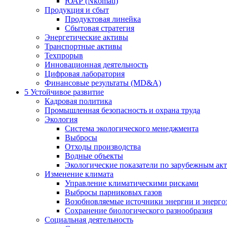
ЮАР (Nkomati)
Продукция и сбыт
Продуктовая линейка
Сбытовая стратегия
Энергетические активы
Транспортные активы
Техпрорыв
Инновационная деятельность
Цифровая лаборатория
Финансовые результаты (MD&A)
5
Устойчивое развитие
Кадровая политика
Промышленная безопасность и охрана труда
Экология
Система экологического менеджмента
Выбросы
Отходы производства
Водные объекты
Экологические показатели по зарубежным ак
Изменение климата
Управление климатическими рисками
Выбросы парниковых газов
Возобновляемые источники энергии и энерго
Сохранение биологического разнообразия
Социальная деятельность