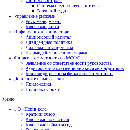
Система контроля
Система внутреннего контроля
Внешний аудит
Управление рисками
Риск-менеджмент
Ключевые риски
Информация для инвесторов
Акционерный капитал
Дивидендная политика
Долговые инструменты
Взаимодействие с инвеcторами
Финасовая отчетность по МСФО
Заявление об ответственности руководства
Аудиторское заключение независимых аудиторов
Консолидированная финансовая отчетность
Дополнительные ссылки
Приложения
Политика Cookie
Меню
1
О «Норникеле»
Краткий обзор
Ключевые показатели
Ключевые события года
Бизнес-модель