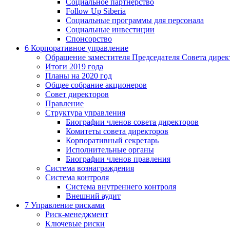
Социальное партнерство
Follow Up Siberia
Социальные программы для персонала
Социальные инвестиции
Спонсорство
6
Корпоративное управление
Обращение заместителя Председателя Совета дирек
Итоги 2019 года
Планы на 2020 год
Общее собрание акционеров
Совет директоров
Правление
Структура управления
Биографии членов совета директоров
Комитеты совета директоров
Корпоративный секретарь
Исполнительные органы
Биографии членов правления
Система вознаграждения
Система контроля
Система внутреннего контроля
Внешний аудит
7
Управление рисками
Риск-менеджмент
Ключевые риски