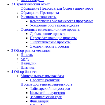
2
Стратегический отчет
Обращение Председателя Совета директоров
Обращение Президента
Расширяем горизонты
Комплексная экологическая программа
Ускорение роста производства
Основные инвестиционные проекты
Добывающие проекты
Перерабатывающие проекты
Энергетические проекты
Экологические проекты
3
Обзор рынка металлов
Никель
Медь
Палладий
Платина
4
Обзор бизнеса
Минерально-сырьевая база
Проекты развития
Производственная деятельность
Таймырский полуостров
Кольский полуостров
Забайкальский край
Финляндия