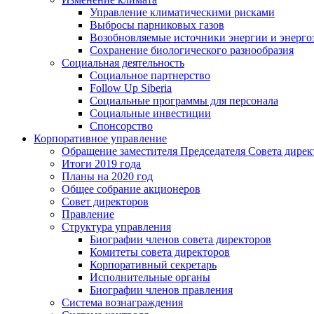
Управление климатическими рисками
Выбросы парниковых газов
Возобновляемые источники энергии и энерго
Сохранение биологического разнообразия
Социальная деятельность
Социальное партнерство
Follow Up Siberia
Социальные программы для персонала
Социальные инвестиции
Спонсорство
Корпоративное управление
Обращение заместителя Председателя Совета дирек
Итоги 2019 года
Планы на 2020 год
Общее собрание акционеров
Совет директоров
Правление
Структура управления
Биографии членов совета директоров
Комитеты совета директоров
Корпоративный секретарь
Исполнительные органы
Биографии членов правления
Система вознаграждения