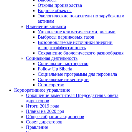
Отходы производства
Водные объекты
Экологические показатели по зарубежным
активам
Изменение климата
Управление климатическими рисками
Выбросы парниковых газов
Возобновляемые источники энергии
и энергоэффективность
Сохранение биологического разнообразия
Социальная деятельность
Социальное партнерство
Follow Up Siberia
Социальные программы для персонала
Социальные инвестиции
Спонсорство
Корпоративное управление
Обращение заместителя Председателя Совета
директоров
Итоги 2019 года
Планы на 2020 год
Общее собрание акционеров
Совет директоров
Правление