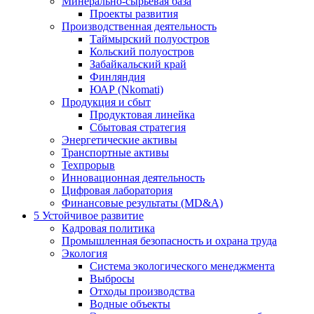
Минерально-сырьевая база
Проекты развития
Производственная деятельность
Таймырский полуостров
Кольский полуостров
Забайкальский край
Финляндия
ЮАР (Nkomati)
Продукция и сбыт
Продуктовая линейка
Сбытовая стратегия
Энергетические активы
Транспортные активы
Техпрорыв
Инновационная деятельность
Цифровая лаборатория
Финансовые результаты (MD&A)
5
Устойчивое развитие
Кадровая политика
Промышленная безопасность и охрана труда
Экология
Система экологического менеджмента
Выбросы
Отходы производства
Водные объекты