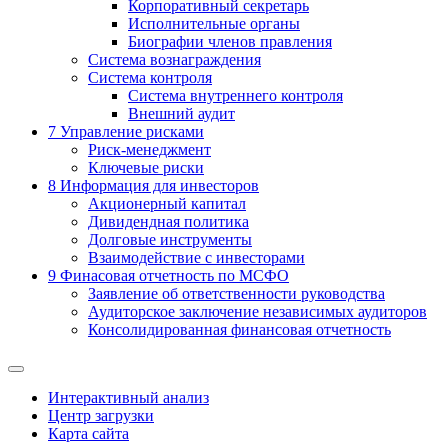
Корпоративный секретарь
Исполнительные органы
Биографии членов правления
Система вознаграждения
Система контроля
Система внутреннего контроля
Внешний аудит
7
Управление рисками
Риск-менеджмент
Ключевые риски
8
Информация для инвесторов
Акционерный капитал
Дивидендная политика
Долговые инструменты
Взаимодействие с инвеcторами
9
Финасовая отчетность по МСФО
Заявление об ответственности руководства
Аудиторское заключение независимых аудиторов
Консолидированная финансовая отчетность
Интерактивный анализ
Центр загрузки
Карта сайта