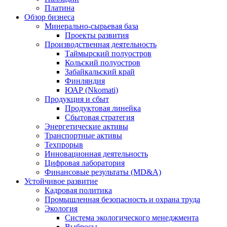
Платина
Обзор бизнеса
Минерально-сырьевая база
Проекты развития
Производственная деятельность
Таймырский полуостров
Кольский полуостров
Забайкальский край
Финляндия
ЮАР (Nkomati)
Продукция и сбыт
Продуктовая линейка
Сбытовая стратегия
Энергетические активы
Транспортные активы
Техпрорыв
Инновационная деятельность
Цифровая лаборатория
Финансовые результаты (MD&A)
Устойчивое развитие
Кадровая политика
Промышленная безопасность и охрана труда
Экология
Система экологического менеджмента
Выбросы