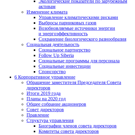
Экологические показатели по зарубежным
активам
Изменение климата
Управление климатическими рисками
Выбросы парниковых газов
Возобновляемые источники энергии
и энергоэффективность
Сохранение биологического разнообразия
Социальная деятельность
Социальное партнерство
Follow Up Siberia
Социальные программы для персонала
Социальные инвестиции
Спонсорство
6
Корпоративное управление
Обращение заместителя Председателя Совета
директоров
Итоги 2019 года
Планы на 2020 год
Общее собрание акционеров
Совет директоров
Правление
Структура управления
Биографии членов совета директоров
Комитеты совета директоров