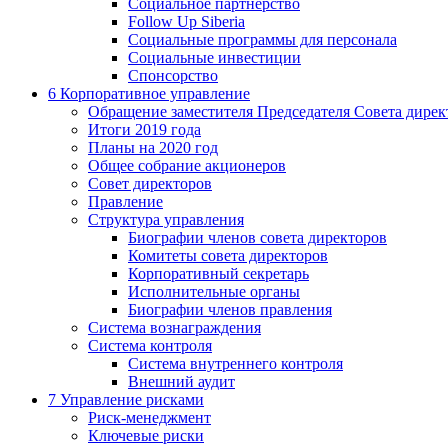
Социальное партнерство
Follow Up Siberia
Социальные программы для персонала
Социальные инвестиции
Спонсорство
6
Корпоративное управление
Обращение заместителя Председателя Совета дирек
Итоги 2019 года
Планы на 2020 год
Общее собрание акционеров
Совет директоров
Правление
Структура управления
Биографии членов совета директоров
Комитеты совета директоров
Корпоративный секретарь
Исполнительные органы
Биографии членов правления
Система вознаграждения
Система контроля
Система внутреннего контроля
Внешний аудит
7
Управление рисками
Риск-менеджмент
Ключевые риски