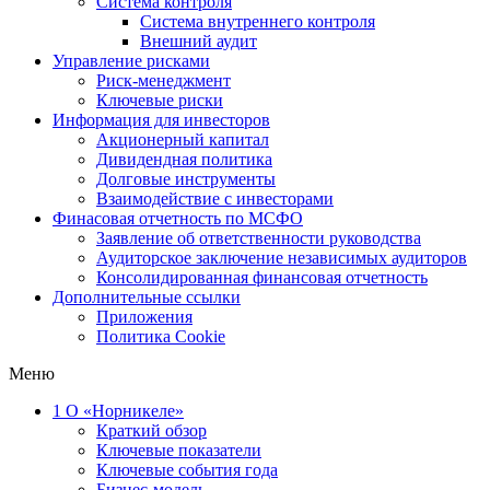
Система контроля
Система внутреннего контроля
Внешний аудит
Управление рисками
Риск-менеджмент
Ключевые риски
Информация для инвесторов
Акционерный капитал
Дивидендная политика
Долговые инструменты
Взаимодействие с инвеcторами
Финасовая отчетность по МСФО
Заявление об ответственности руководства
Аудиторское заключение независимых аудиторов
Консолидированная финансовая отчетность
Дополнительные ссылки
Приложения
Политика Cookie
Меню
1
О «Норникеле»
Краткий обзор
Ключевые показатели
Ключевые события года
Бизнес-модель