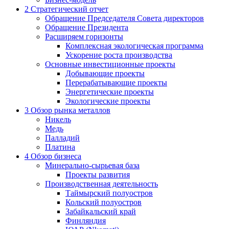
2
Стратегический отчет
Обращение Председателя Совета директоров
Обращение Президента
Расширяем горизонты
Комплексная экологическая программа
Ускорение роста производства
Основные инвестиционные проекты
Добывающие проекты
Перерабатывающие проекты
Энергетические проекты
Экологические проекты
3
Обзор рынка металлов
Никель
Медь
Палладий
Платина
4
Обзор бизнеса
Минерально-сырьевая база
Проекты развития
Производственная деятельность
Таймырский полуостров
Кольский полуостров
Забайкальский край
Финляндия