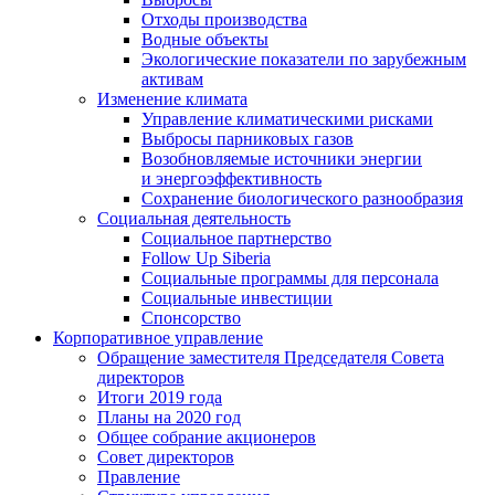
Отходы производства
Водные объекты
Экологические показатели по зарубежным
активам
Изменение климата
Управление климатическими рисками
Выбросы парниковых газов
Возобновляемые источники энергии
и энергоэффективность
Сохранение биологического разнообразия
Социальная деятельность
Социальное партнерство
Follow Up Siberia
Социальные программы для персонала
Социальные инвестиции
Спонсорство
Корпоративное управление
Обращение заместителя Председателя Совета
директоров
Итоги 2019 года
Планы на 2020 год
Общее собрание акционеров
Совет директоров
Правление