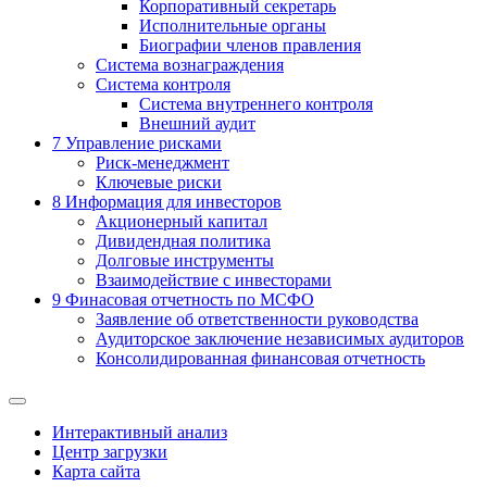
Корпоративный секретарь
Исполнительные органы
Биографии членов правления
Система вознаграждения
Система контроля
Система внутреннего контроля
Внешний аудит
7
Управление рисками
Риск-менеджмент
Ключевые риски
8
Информация для инвесторов
Акционерный капитал
Дивидендная политика
Долговые инструменты
Взаимодействие с инвеcторами
9
Финасовая отчетность по МСФО
Заявление об ответственности руководства
Аудиторское заключение независимых аудиторов
Консолидированная финансовая отчетность
Интерактивный анализ
Центр загрузки
Карта сайта