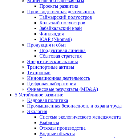
Минерально-сырьевая база
Проекты развития
Производственная деятельность
Таймырский полуостров
Кольский полуостров
Забайкальский край
Финляндия
ЮАР (Nkomati)
Продукция и сбыт
Продуктовая линейка
Сбытовая стратегия
Энергетические активы
Транспортные активы
Техпрорыв
Инновационная деятельность
Цифровая лаборатория
Финансовые результаты (MD&A)
5
Устойчивое развитие
Кадровая политика
Промышленная безопасность и охрана труда
Экология
Система экологического менеджмента
Выбросы
Отходы производства
Водные объекты