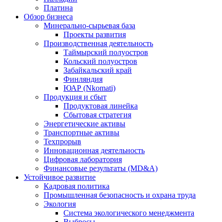
Платина
Обзор бизнеса
Минерально-сырьевая база
Проекты развития
Производственная деятельность
Таймырский полуостров
Кольский полуостров
Забайкальский край
Финляндия
ЮАР (Nkomati)
Продукция и сбыт
Продуктовая линейка
Сбытовая стратегия
Энергетические активы
Транспортные активы
Техпрорыв
Инновационная деятельность
Цифровая лаборатория
Финансовые результаты (MD&A)
Устойчивое развитие
Кадровая политика
Промышленная безопасность и охрана труда
Экология
Система экологического менеджмента
Выбросы