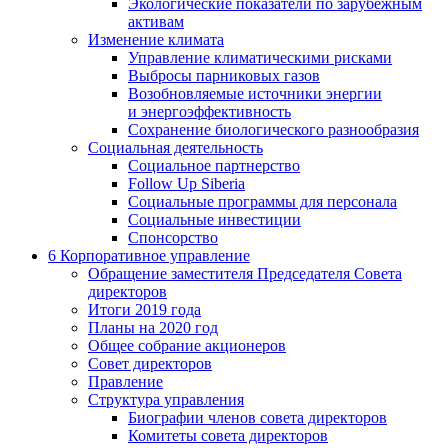
Экологические показатели по зарубежным
активам
Изменение климата
Управление климатическими рисками
Выбросы парниковых газов
Возобновляемые источники энергии
и энергоэффективность
Сохранение биологического разнообразия
Социальная деятельность
Социальное партнерство
Follow Up Siberia
Социальные программы для персонала
Социальные инвестиции
Спонсорство
6
Корпоративное управление
Обращение заместителя Председателя Совета
директоров
Итоги 2019 года
Планы на 2020 год
Общее собрание акционеров
Совет директоров
Правление
Структура управления
Биографии членов совета директоров
Комитеты совета директоров