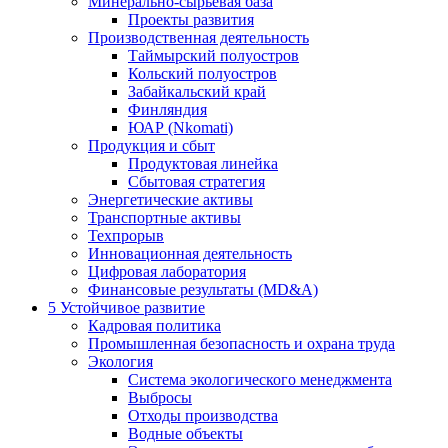
Минерально-сырьевая база
Проекты развития
Производственная деятельность
Таймырский полуостров
Кольский полуостров
Забайкальский край
Финляндия
ЮАР (Nkomati)
Продукция и сбыт
Продуктовая линейка
Сбытовая стратегия
Энергетические активы
Транспортные активы
Техпрорыв
Инновационная деятельность
Цифровая лаборатория
Финансовые результаты (MD&A)
5
Устойчивое развитие
Кадровая политика
Промышленная безопасность и охрана труда
Экология
Система экологического менеджмента
Выбросы
Отходы производства
Водные объекты