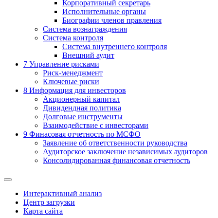
Корпоративный секретарь
Исполнительные органы
Биографии членов правления
Система вознаграждения
Система контроля
Система внутреннего контроля
Внешний аудит
7
Управление рисками
Риск-менеджмент
Ключевые риски
8
Информация для инвесторов
Акционерный капитал
Дивидендная политика
Долговые инструменты
Взаимодействие с инвеcторами
9
Финасовая отчетность по МСФО
Заявление об ответственности руководства
Аудиторское заключение независимых аудиторов
Консолидированная финансовая отчетность
Интерактивный анализ
Центр загрузки
Карта сайта