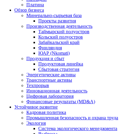
Платина
Обзор бизнеса
Минерально-сырьевая база
Проекты развития
Производственная деятельность
Таймырский полуостров
Кольский полуостров
Забайкальский край
Финляндия
ЮАР (Nkomati)
Продукция и сбыт
Продуктовая линейка
Сбытовая стратегия
Энергетические активы
Транспортные активы
Техпрорыв
Инновационная деятельность
Цифровая лаборатория
Финансовые результаты (MD&A)
Устойчивое развитие
Кадровая политика
Промышленная безопасность и охрана труда
Экология
Система экологического менеджмента
Выбросы