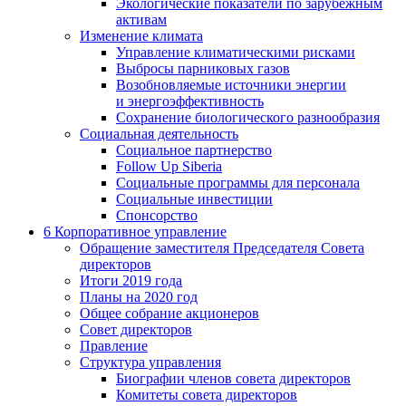
Экологические показатели по зарубежным
активам
Изменение климата
Управление климатическими рисками
Выбросы парниковых газов
Возобновляемые источники энергии
и энергоэффективность
Сохранение биологического разнообразия
Социальная деятельность
Социальное партнерство
Follow Up Siberia
Социальные программы для персонала
Социальные инвестиции
Спонсорство
6
Корпоративное управление
Обращение заместителя Председателя Совета
директоров
Итоги 2019 года
Планы на 2020 год
Общее собрание акционеров
Совет директоров
Правление
Структура управления
Биографии членов совета директоров
Комитеты совета директоров