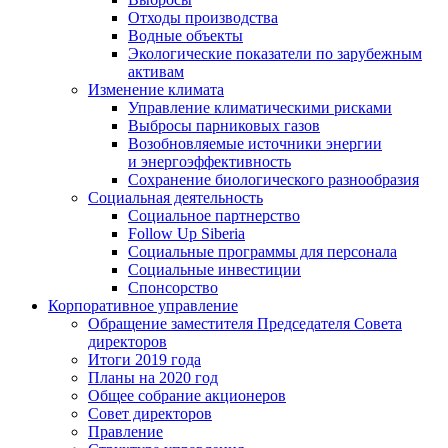
Отходы производства
Водные объекты
Экологические показатели по зарубежным
активам
Изменение климата
Управление климатическими рисками
Выбросы парниковых газов
Возобновляемые источники энергии
и энергоэффективность
Сохранение биологического разнообразия
Социальная деятельность
Социальное партнерство
Follow Up Siberia
Социальные программы для персонала
Социальные инвестиции
Спонсорство
Корпоративное управление
Обращение заместителя Председателя Совета
директоров
Итоги 2019 года
Планы на 2020 год
Общее собрание акционеров
Совет директоров
Правление