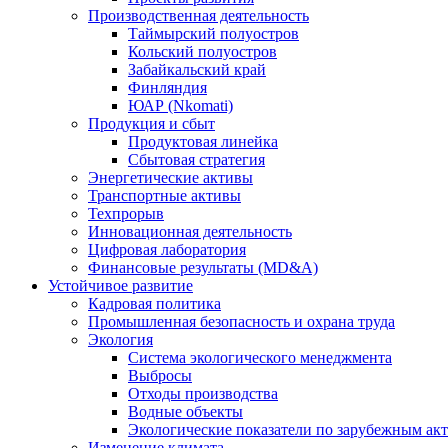
Производственная деятельность
Таймырский полуостров
Кольский полуостров
Забайкальский край
Финляндия
ЮАР (Nkomati)
Продукция и сбыт
Продуктовая линейка
Сбытовая стратегия
Энергетические активы
Транспортные активы
Техпрорыв
Инновационная деятельность
Цифровая лаборатория
Финансовые результаты (MD&A)
Устойчивое развитие
Кадровая политика
Промышленная безопасность и охрана труда
Экология
Система экологического менеджмента
Выбросы
Отходы производства
Водные объекты
Экологические показатели по зарубежным ак
Изменение климата