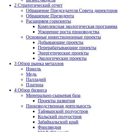
2
Стратегический отчет
Обращение Председателя Совета директоров
Обращение Президента
Расширяем горизонты
Комплексная экологическая программа
Ускорение роста производства
Основные инвестиционные проекты
Добывающие проекты
Перерабатывающие проекты
Энергетические проекты
Экологические проекты
3
Обзор рынка металлов
Никель
Медь
Палладий
Платина
4
Обзор бизнеса
Минерально-сырьевая база
Проекты развития
Производственная деятельность
Таймырский полуостров
Кольский полуостров
Забайкальский край
Финляндия