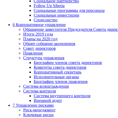
Социальное партнерство
Follow Up Siberia
Социальные программы для персонала
Социальные инвестиции
Спонсорство
6
Корпоративное управление
Обращение заместителя Председателя Совета дирек
Итоги 2019 года
Планы на 2020 год
Общее собрание акционеров
Совет директоров
Правление
Структура управления
Биографии членов совета директоров
Комитеты совета директоров
Корпоративный секретарь
Исполнительные органы
Биографии членов правления
Система вознаграждения
Система контроля
Система внутреннего контроля
Внешний аудит
7
Управление рисками
Риск-менеджмент
Ключевые риски