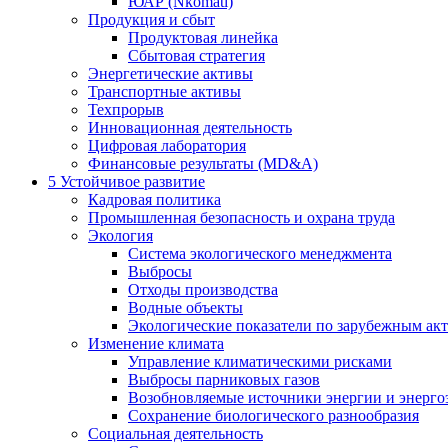
ЮАР (Nkomati)
Продукция и сбыт
Продуктовая линейка
Сбытовая стратегия
Энергетические активы
Транспортные активы
Техпрорыв
Инновационная деятельность
Цифровая лаборатория
Финансовые результаты (MD&A)
5
Устойчивое развитие
Кадровая политика
Промышленная безопасность и охрана труда
Экология
Система экологического менеджмента
Выбросы
Отходы производства
Водные объекты
Экологические показатели по зарубежным ак
Изменение климата
Управление климатическими рисками
Выбросы парниковых газов
Возобновляемые источники энергии и энерго
Сохранение биологического разнообразия
Социальная деятельность