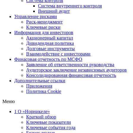
Система контроля
Система внутреннего контроля
Внешний аудит
Управление рисками
Риск-менеджмент
Ключевые риски
Информация для инвесторов
Акционерный капитал
Дивидендная политика
Долговые инструменты
Взаимодействие с инвеcторами
Финасовая отчетность по МСФО
Заявление об ответственности руководства
Аудиторское заключение независимых аудиторов
Консолидированная финансовая отчетность
Дополнительные ссылки
Приложения
Политика Cookie
Меню
1
О «Норникеле»
Краткий обзор
Ключевые показатели
Ключевые события года
Бизнес-модель