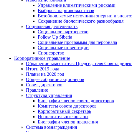
Управление климатическими рисками
Выбросы парниковых газов
Возобновляемые источники энергии и энерго
Сохранение биологического разнообразия
Социальная деятельность
Социальное партнерство
Follow Up Siberia
Социальные программы для персонала
Социальные инвестиции
Спонсорство
Корпоративное управление
Обращение заместителя Председателя Совета дирек
Итоги 2019 года
Планы на 2020 год
Общее собрание акционеров
Совет директоров
Правление
Структура управления
Биографии членов совета директоров
Комитеты совета директоров
Корпоративный секретарь
Исполнительные органы
Биографии членов правления
Система вознаграждения