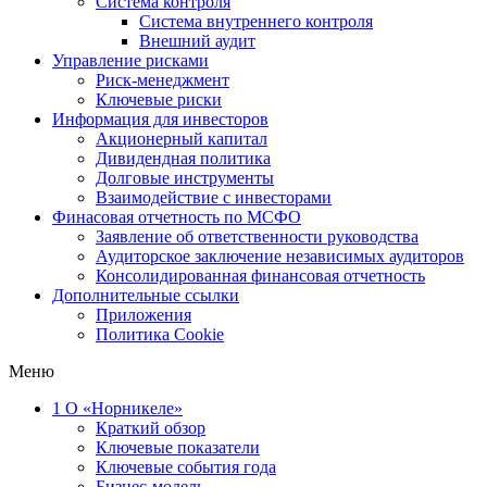
Система контроля
Система внутреннего контроля
Внешний аудит
Управление рисками
Риск-менеджмент
Ключевые риски
Информация для инвесторов
Акционерный капитал
Дивидендная политика
Долговые инструменты
Взаимодействие с инвеcторами
Финасовая отчетность по МСФО
Заявление об ответственности руководства
Аудиторское заключение независимых аудиторов
Консолидированная финансовая отчетность
Дополнительные ссылки
Приложения
Политика Cookie
Меню
1
О «Норникеле»
Краткий обзор
Ключевые показатели
Ключевые события года
Бизнес-модель