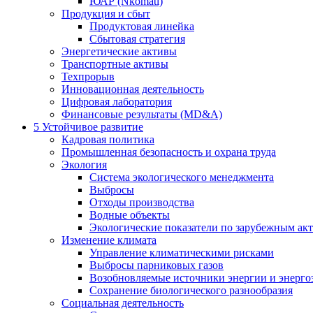
ЮАР (Nkomati)
Продукция и сбыт
Продуктовая линейка
Сбытовая стратегия
Энергетические активы
Транспортные активы
Техпрорыв
Инновационная деятельность
Цифровая лаборатория
Финансовые результаты (MD&A)
5
Устойчивое развитие
Кадровая политика
Промышленная безопасность и охрана труда
Экология
Система экологического менеджмента
Выбросы
Отходы производства
Водные объекты
Экологические показатели по зарубежным ак
Изменение климата
Управление климатическими рисками
Выбросы парниковых газов
Возобновляемые источники энергии и энерго
Сохранение биологического разнообразия
Социальная деятельность