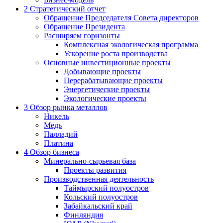
2
Стратегический отчет
Обращение Председателя Совета директоров
Обращение Президента
Расширяем горизонты
Комплексная экологическая программа
Ускорение роста производства
Основные инвестиционные проекты
Добывающие проекты
Перерабатывающие проекты
Энергетические проекты
Экологические проекты
3
Обзор рынка металлов
Никель
Медь
Палладий
Платина
4
Обзор бизнеса
Минерально-сырьевая база
Проекты развития
Производственная деятельность
Таймырский полуостров
Кольский полуостров
Забайкальский край
Финляндия