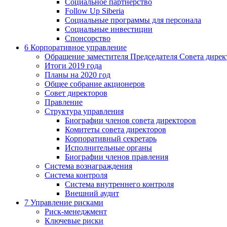
Социальное партнерство
Follow Up Siberia
Социальные программы для персонала
Социальные инвестиции
Спонсорство
6
Корпоративное управление
Обращение заместителя Председателя Совета дирек
Итоги 2019 года
Планы на 2020 год
Общее собрание акционеров
Совет директоров
Правление
Структура управления
Биографии членов совета директоров
Комитеты совета директоров
Корпоративный секретарь
Исполнительные органы
Биографии членов правления
Система вознаграждения
Система контроля
Система внутреннего контроля
Внешний аудит
7
Управление рисками
Риск-менеджмент
Ключевые риски