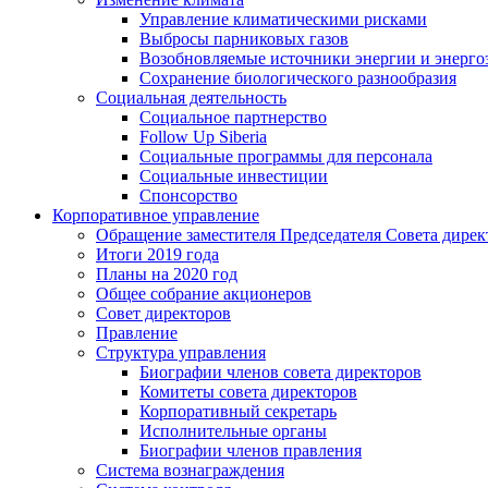
Управление климатическими рисками
Выбросы парниковых газов
Возобновляемые источники энергии и энерго
Сохранение биологического разнообразия
Социальная деятельность
Социальное партнерство
Follow Up Siberia
Социальные программы для персонала
Социальные инвестиции
Спонсорство
Корпоративное управление
Обращение заместителя Председателя Совета дирек
Итоги 2019 года
Планы на 2020 год
Общее собрание акционеров
Совет директоров
Правление
Структура управления
Биографии членов совета директоров
Комитеты совета директоров
Корпоративный секретарь
Исполнительные органы
Биографии членов правления
Система вознаграждения