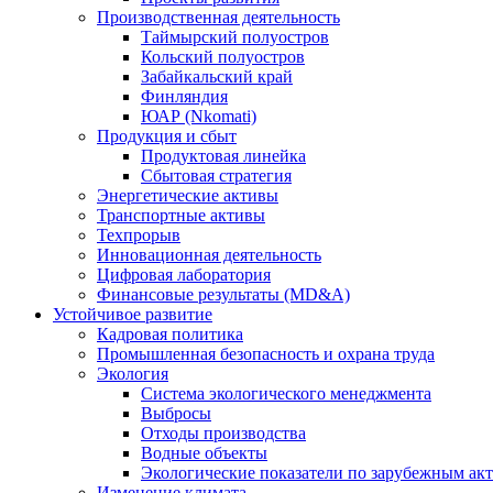
Производственная деятельность
Таймырский полуостров
Кольский полуостров
Забайкальский край
Финляндия
ЮАР (Nkomati)
Продукция и сбыт
Продуктовая линейка
Сбытовая стратегия
Энергетические активы
Транспортные активы
Техпрорыв
Инновационная деятельность
Цифровая лаборатория
Финансовые результаты (MD&A)
Устойчивое развитие
Кадровая политика
Промышленная безопасность и охрана труда
Экология
Система экологического менеджмента
Выбросы
Отходы производства
Водные объекты
Экологические показатели по зарубежным ак
Изменение климата