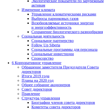
Экологические показатели по зарубежным
активам
Изменение климата
Управление климатическими рисками
Выбросы парниковых газов
Возобновляемые источники энергии
и энергоэффективность
Сохранение биологического разнообразия
Социальная деятельность
Социальное партнерство
Follow Up Siberia
Социальные программы для персонала
Социальные инвестиции
Спонсорство
6
Корпоративное управление
Обращение заместителя Председателя Совета
директоров
Итоги 2019 года
Планы на 2020 год
Общее собрание акционеров
Совет директоров
Правление
Структура управления
Биографии членов совета директоров
Комитеты совета директоров