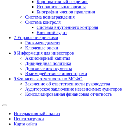
Корпоративный секретарь
Исполнительные органы
Биографии членов правления
Система вознаграждения
Система контроля
Система внутреннего контроля
Внешний аудит
7
Управление рисками
Риск-менеджмент
Ключевые риски
8
Информация для инвесторов
Акционерный капитал
Дивидендная политика
Долговые инструменты
Взаимодействие с инвеcторами
9
Финасовая отчетность по МСФО
Заявление об ответственности руководства
Аудиторское заключение независимых аудиторов
Консолидированная финансовая отчетность
Интерактивный анализ
Центр загрузки
Карта сайта