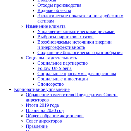
Отходы производства
Водные объекты
Экологические показатели по зарубежным
активам
Изменение климата
Управление климатическими рисками
Выбросы парниковых газов
Возобновляемые источники энергии
и энергоэффективность
Сохранение биологического разнообразия
Социальная деятельность
Социальное партнерство
Follow Up Siberia
Социальные программы для персонала
Социальные инвестиции
Спонсорство
Корпоративное управление
Обращение заместителя Председателя Совета
директоров
Итоги 2019 года
Планы на 2020 год
Общее собрание акционеров
Совет директоров
Правление