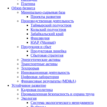
Платина
Обзор бизнеса
Минерально-сырьевая база
Проекты развития
Производственная деятельность
Таймырский полуостров
Кольский полуостров
Забайкальский край
Финляндия
ЮАР (Nkomati)
Продукция и сбыт
Продуктовая линейка
Сбытовая стратегия
Энергетические активы
Транспортные активы
Техпрорыв
Инновационная деятельность
Цифровая лаборатория
Финансовые результаты (MD&A)
Устойчивое развитие
Кадровая политика
Промышленная безопасность и охрана труда
Экология
Система экологического менеджмента
Выбросы