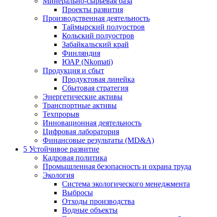
Минерально-сырьевая база
Проекты развития
Производственная деятельность
Таймырский полуостров
Кольский полуостров
Забайкальский край
Финляндия
ЮАР (Nkomati)
Продукция и сбыт
Продуктовая линейка
Сбытовая стратегия
Энергетические активы
Транспортные активы
Техпрорыв
Инновационная деятельность
Цифровая лаборатория
Финансовые результаты (MD&A)
5
Устойчивое развитие
Кадровая политика
Промышленная безопасность и охрана труда
Экология
Система экологического менеджмента
Выбросы
Отходы производства
Водные объекты