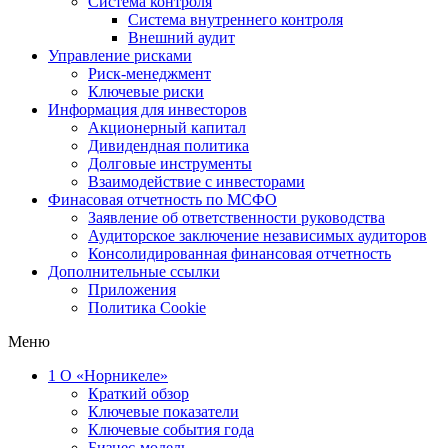
Система контроля
Система внутреннего контроля
Внешний аудит
Управление рисками
Риск-менеджмент
Ключевые риски
Информация для инвесторов
Акционерный капитал
Дивидендная политика
Долговые инструменты
Взаимодействие с инвеcторами
Финасовая отчетность по МСФО
Заявление об ответственности руководства
Аудиторское заключение независимых аудиторов
Консолидированная финансовая отчетность
Дополнительные ссылки
Приложения
Политика Cookie
Меню
1
О «Норникеле»
Краткий обзор
Ключевые показатели
Ключевые события года
Бизнес-модель