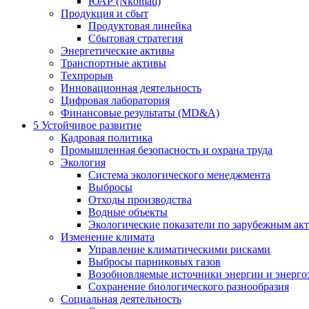
ЮАР (Nkomati)
Продукция и сбыт
Продуктовая линейка
Сбытовая стратегия
Энергетические активы
Транспортные активы
Техпрорыв
Инновационная деятельность
Цифровая лаборатория
Финансовые результаты (MD&A)
5
Устойчивое развитие
Кадровая политика
Промышленная безопасность и охрана труда
Экология
Система экологического менеджмента
Выбросы
Отходы производства
Водные объекты
Экологические показатели по зарубежным ак
Изменение климата
Управление климатическими рисками
Выбросы парниковых газов
Возобновляемые источники энергии и энерго
Сохранение биологического разнообразия
Социальная деятельность