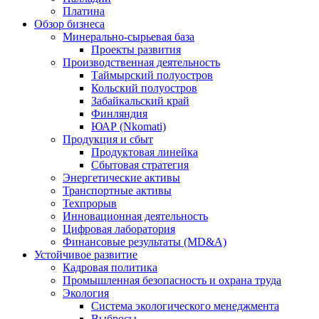
Платина
Обзор бизнеса
Минерально-сырьевая база
Проекты развития
Производственная деятельность
Таймырский полуостров
Кольский полуостров
Забайкальский край
Финляндия
ЮАР (Nkomati)
Продукция и сбыт
Продуктовая линейка
Сбытовая стратегия
Энергетические активы
Транспортные активы
Техпрорыв
Инновационная деятельность
Цифровая лаборатория
Финансовые результаты (MD&A)
Устойчивое развитие
Кадровая политика
Промышленная безопасность и охрана труда
Экология
Система экологического менеджмента
Выбросы