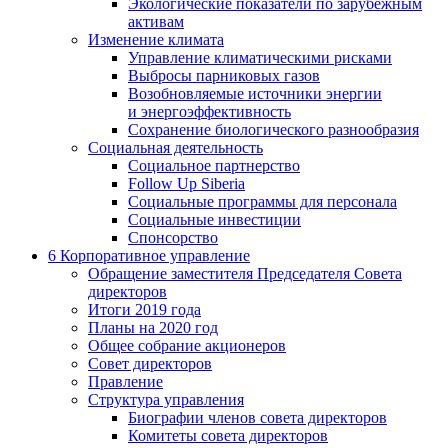
Экологические показатели по зарубежным
активам
Изменение климата
Управление климатическими рисками
Выбросы парниковых газов
Возобновляемые источники энергии
и энергоэффективность
Сохранение биологического разнообразия
Социальная деятельность
Социальное партнерство
Follow Up Siberia
Социальные программы для персонала
Социальные инвестиции
Спонсорство
6
Корпоративное управление
Обращение заместителя Председателя Совета
директоров
Итоги 2019 года
Планы на 2020 год
Общее собрание акционеров
Совет директоров
Правление
Структура управления
Биографии членов совета директоров
Комитеты совета директоров