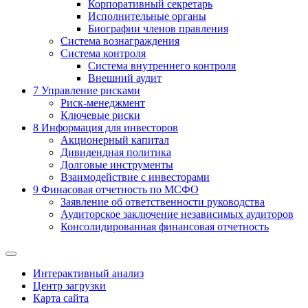
Корпоративный секретарь
Исполнительные органы
Биографии членов правления
Система вознаграждения
Система контроля
Система внутреннего контроля
Внешний аудит
7
Управление рисками
Риск-менеджмент
Ключевые риски
8
Информация для инвесторов
Акционерный капитал
Дивидендная политика
Долговые инструменты
Взаимодействие с инвеcторами
9
Финасовая отчетность по МСФО
Заявление об ответственности руководства
Аудиторское заключение независимых аудиторов
Консолидированная финансовая отчетность
Интерактивный анализ
Центр загрузки
Карта сайта