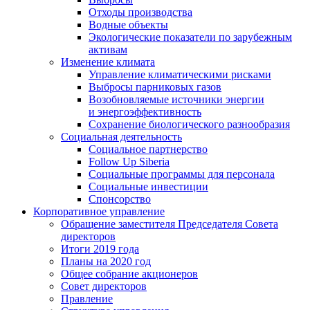
Отходы производства
Водные объекты
Экологические показатели по зарубежным
активам
Изменение климата
Управление климатическими рисками
Выбросы парниковых газов
Возобновляемые источники энергии
и энергоэффективность
Сохранение биологического разнообразия
Социальная деятельность
Социальное партнерство
Follow Up Siberia
Социальные программы для персонала
Социальные инвестиции
Спонсорство
Корпоративное управление
Обращение заместителя Председателя Совета
директоров
Итоги 2019 года
Планы на 2020 год
Общее собрание акционеров
Совет директоров
Правление