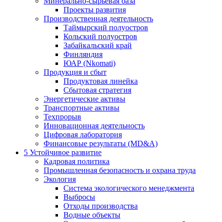
Минерально-сырьевая база
Проекты развития
Производственная деятельность
Таймырский полуостров
Кольский полуостров
Забайкальский край
Финляндия
ЮАР (Nkomati)
Продукция и сбыт
Продуктовая линейка
Сбытовая стратегия
Энергетические активы
Транспортные активы
Техпрорыв
Инновационная деятельность
Цифровая лаборатория
Финансовые результаты (MD&A)
5
Устойчивое развитие
Кадровая политика
Промышленная безопасность и охрана труда
Экология
Система экологического менеджмента
Выбросы
Отходы производства
Водные объекты