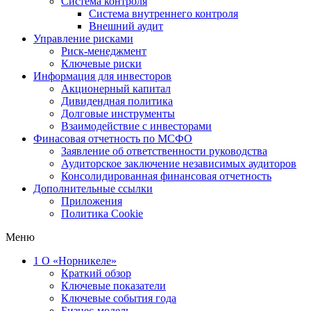
Система контроля
Система внутреннего контроля
Внешний аудит
Управление рисками
Риск-менеджмент
Ключевые риски
Информация для инвесторов
Акционерный капитал
Дивидендная политика
Долговые инструменты
Взаимодействие с инвеcторами
Финасовая отчетность по МСФО
Заявление об ответственности руководства
Аудиторское заключение независимых аудиторов
Консолидированная финансовая отчетность
Дополнительные ссылки
Приложения
Политика Cookie
Меню
1
О «Норникеле»
Краткий обзор
Ключевые показатели
Ключевые события года
Бизнес-модель