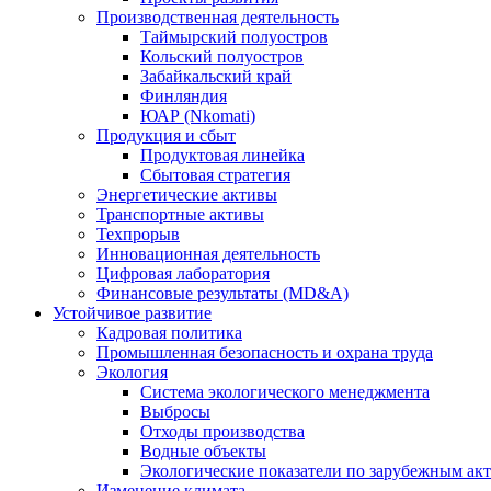
Производственная деятельность
Таймырский полуостров
Кольский полуостров
Забайкальский край
Финляндия
ЮАР (Nkomati)
Продукция и сбыт
Продуктовая линейка
Сбытовая стратегия
Энергетические активы
Транспортные активы
Техпрорыв
Инновационная деятельность
Цифровая лаборатория
Финансовые результаты (MD&A)
Устойчивое развитие
Кадровая политика
Промышленная безопасность и охрана труда
Экология
Система экологического менеджмента
Выбросы
Отходы производства
Водные объекты
Экологические показатели по зарубежным ак
Изменение климата