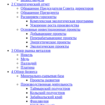
2
Стратегический отчет
Обращение Председателя Совета директоров
Обращение Президента
Расширяем горизонты
Комплексная экологическая программа
Ускорение роста производства
Основные инвестиционные проекты
Добывающие проекты
Перерабатывающие проекты
Энергетические проекты
Экологические проекты
3
Обзор рынка металлов
Никель
Медь
Палладий
Платина
4
Обзор бизнеса
Минерально-сырьевая база
Проекты развития
Производственная деятельность
Таймырский полуостров
Кольский полуостров
Забайкальский край
Финляндия