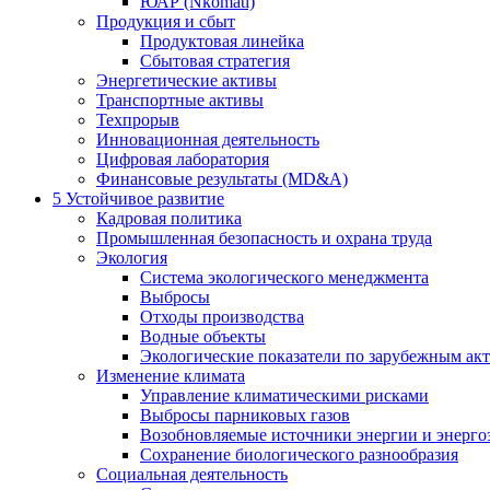
ЮАР (Nkomati)
Продукция и сбыт
Продуктовая линейка
Сбытовая стратегия
Энергетические активы
Транспортные активы
Техпрорыв
Инновационная деятельность
Цифровая лаборатория
Финансовые результаты (MD&A)
5
Устойчивое развитие
Кадровая политика
Промышленная безопасность и охрана труда
Экология
Система экологического менеджмента
Выбросы
Отходы производства
Водные объекты
Экологические показатели по зарубежным ак
Изменение климата
Управление климатическими рисками
Выбросы парниковых газов
Возобновляемые источники энергии и энерго
Сохранение биологического разнообразия
Социальная деятельность