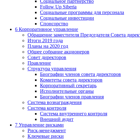
Социальное партнерство
Follow Up Siberia
Социальные программы для персонала
Социальные инвестиции
Спонсорство
6
Корпоративное управление
Обращение заместителя Председателя Совета дирек
Итоги 2019 года
Планы на 2020 год
Общее собрание акционеров
Совет директоров
Правление
Структура управления
Биографии членов совета директоров
Комитеты совета директоров
Корпоративный секретарь
Исполнительные органы
Биографии членов правления
Система вознаграждения
Система контроля
Система внутреннего контроля
Внешний аудит
7
Управление рисками
Риск-менеджмент
Ключевые риски