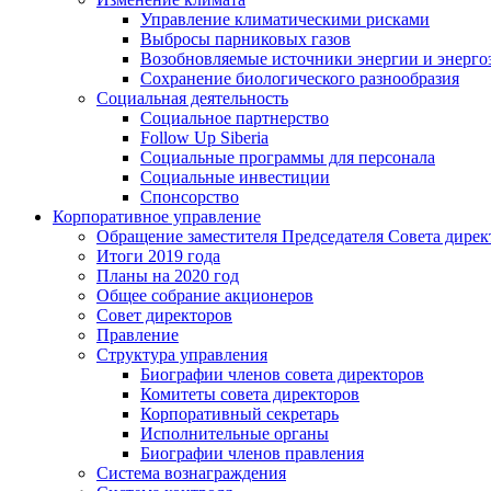
Управление климатическими рисками
Выбросы парниковых газов
Возобновляемые источники энергии и энерго
Сохранение биологического разнообразия
Социальная деятельность
Социальное партнерство
Follow Up Siberia
Социальные программы для персонала
Социальные инвестиции
Спонсорство
Корпоративное управление
Обращение заместителя Председателя Совета дирек
Итоги 2019 года
Планы на 2020 год
Общее собрание акционеров
Совет директоров
Правление
Структура управления
Биографии членов совета директоров
Комитеты совета директоров
Корпоративный секретарь
Исполнительные органы
Биографии членов правления
Система вознаграждения