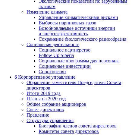
Экологические показатели по зарубежным
активам
Изменение климата
Управление климатическими рисками
Выбросы парниковых газов
Возобновляемые источники энергии
и энергоэффективность
Сохранение биологического разнообразия
Социальная деятельность
Социальное партнерство
Follow Up Siberia
Социальные программы для персонала
Социальные инвестиции
Спонсорство
6
Корпоративное управление
Обращение заместителя Председателя Совета
директоров
Итоги 2019 года
Планы на 2020 год
Общее собрание акционеров
Совет директоров
Правление
Структура управления
Биографии членов совета директоров
Комитеты совета директоров