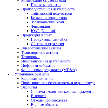
Минерально-сырьевая база
Проекты развития
Производственная деятельность
Таймырский полуостров
Кольский полуостров
Забайкальский край
Финляндия
ЮАР (Nkomati)
Продукция и сбыт
Продуктовая линейка
Сбытовая стратегия
Энергетические активы
Транспортные активы
Техпрорыв
Инновационная деятельность
Цифровая лаборатория
Финансовые результаты (MD&A)
5
Устойчивое развитие
Кадровая политика
Промышленная безопасность и охрана труда
Экология
Система экологического менеджмента
Выбросы
Отходы производства
Водные объекты