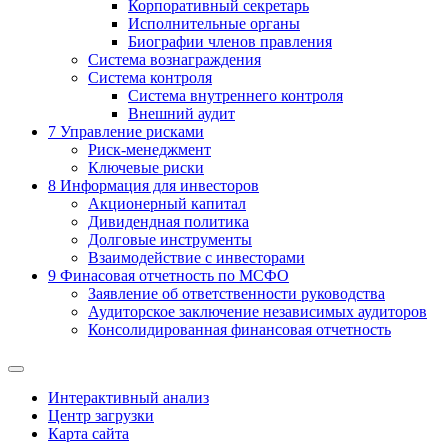
Корпоративный секретарь
Исполнительные органы
Биографии членов правления
Система вознаграждения
Система контроля
Система внутреннего контроля
Внешний аудит
7
Управление рисками
Риск-менеджмент
Ключевые риски
8
Информация для инвесторов
Акционерный капитал
Дивидендная политика
Долговые инструменты
Взаимодействие с инвеcторами
9
Финасовая отчетность по МСФО
Заявление об ответственности руководства
Аудиторское заключение независимых аудиторов
Консолидированная финансовая отчетность
Интерактивный анализ
Центр загрузки
Карта сайта