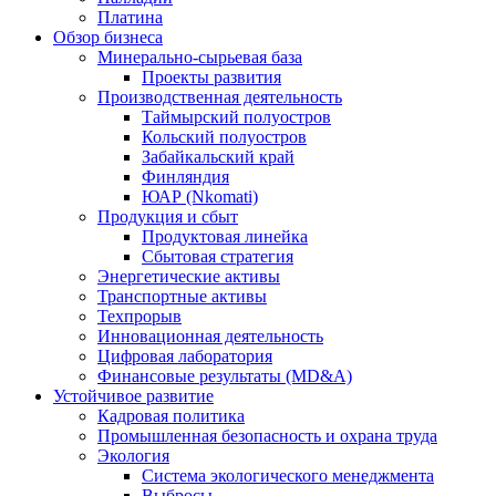
Платина
Обзор бизнеса
Минерально-сырьевая база
Проекты развития
Производственная деятельность
Таймырский полуостров
Кольский полуостров
Забайкальский край
Финляндия
ЮАР (Nkomati)
Продукция и сбыт
Продуктовая линейка
Сбытовая стратегия
Энергетические активы
Транспортные активы
Техпрорыв
Инновационная деятельность
Цифровая лаборатория
Финансовые результаты (MD&A)
Устойчивое развитие
Кадровая политика
Промышленная безопасность и охрана труда
Экология
Система экологического менеджмента
Выбросы