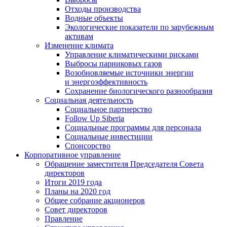
Отходы производства
Водные объекты
Экологические показатели по зарубежным
активам
Изменение климата
Управление климатическими рисками
Выбросы парниковых газов
Возобновляемые источники энергии
и энергоэффективность
Сохранение биологического разнообразия
Социальная деятельность
Социальное партнерство
Follow Up Siberia
Социальные программы для персонала
Социальные инвестиции
Спонсорство
Корпоративное управление
Обращение заместителя Председателя Совета
директоров
Итоги 2019 года
Планы на 2020 год
Общее собрание акционеров
Совет директоров
Правление