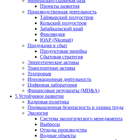
Минерально-сырьевая база
Проекты развития
Производственная деятельность
Таймырский полуостров
Кольский полуостров
Забайкальский край
Финляндия
ЮАР (Nkomati)
Продукция и сбыт
Продуктовая линейка
Сбытовая стратегия
Энергетические активы
Транспортные активы
Техпрорыв
Инновационная деятельность
Цифровая лаборатория
Финансовые результаты (MD&A)
5
Устойчивое развитие
Кадровая политика
Промышленная безопасность и охрана труда
Экология
Система экологического менеджмента
Выбросы
Отходы производства
Водные объекты