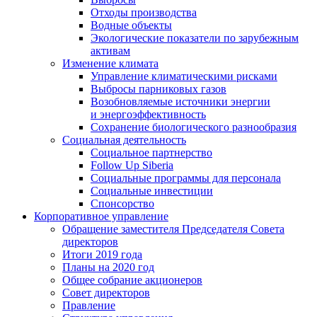
Отходы производства
Водные объекты
Экологические показатели по зарубежным
активам
Изменение климата
Управление климатическими рисками
Выбросы парниковых газов
Возобновляемые источники энергии
и энергоэффективность
Сохранение биологического разнообразия
Социальная деятельность
Социальное партнерство
Follow Up Siberia
Социальные программы для персонала
Социальные инвестиции
Спонсорство
Корпоративное управление
Обращение заместителя Председателя Совета
директоров
Итоги 2019 года
Планы на 2020 год
Общее собрание акционеров
Совет директоров
Правление