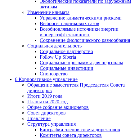
Экологические показатели по зарубежным
активам
Изменение климата
Управление климатическими рисками
Выбросы парниковых газов
Возобновляемые источники энергии
и энергоэффективность
Сохранение биологического разнообразия
Социальная деятельность
Социальное партнерство
Follow Up Siberia
Социальные программы для персонала
Социальные инвестиции
Спонсорство
6
Корпоративное управление
Обращение заместителя Председателя Совета
директоров
Итоги 2019 года
Планы на 2020 год
Общее собрание акционеров
Совет директоров
Правление
Структура управления
Биографии членов совета директоров
Комитеты совета директоров