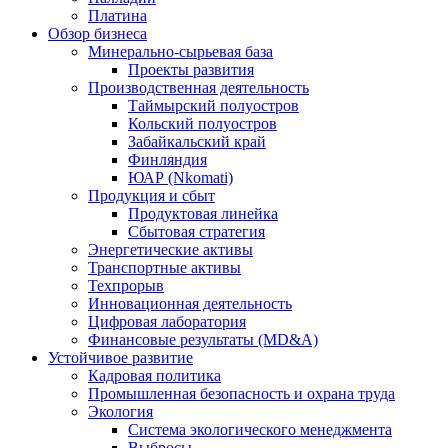
Платина
Обзор бизнеса
Минерально-сырьевая база
Проекты развития
Производственная деятельность
Таймырский полуостров
Кольский полуостров
Забайкальский край
Финляндия
ЮАР (Nkomati)
Продукция и сбыт
Продуктовая линейка
Сбытовая стратегия
Энергетические активы
Транспортные активы
Техпрорыв
Инновационная деятельность
Цифровая лаборатория
Финансовые результаты (MD&A)
Устойчивое развитие
Кадровая политика
Промышленная безопасность и охрана труда
Экология
Система экологического менеджмента
Выбросы