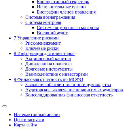
Корпоративный секретарь
Исполнительные органы
Биографии членов правления
Система вознаграждения
Система контроля
Система внутреннего контроля
Внешний аудит
7
Управление рисками
Риск-менеджмент
Ключевые риски
8
Информация для инвесторов
Акционерный капитал
Дивидендная политика
Долговые инструменты
Взаимодействие с инвеcторами
9
Финасовая отчетность по МСФО
Заявление об ответственности руководства
Аудиторское заключение независимых аудиторов
Консолидированная финансовая отчетность
Интерактивный анализ
Центр загрузки
Карта сайта