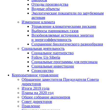
Отходы производства
Водные объекты
Экологические показатели по зарубежным
активам
Изменение климата
Управление климатическими рисками
Выбросы парниковых газов
Возобновляемые источники энергии
и энергоэффективность
Сохранение биологического разнообразия
Социальная деятельность
Социальное партнерство
Follow Up Siberia
Социальные программы для персонала
Социальные инвестиции
Спонсорство
Корпоративное управление
Обращение заместителя Председателя Совета
директоров
Итоги 2019 года
Планы на 2020 год
Общее собрание акционеров
Совет директоров
Правление