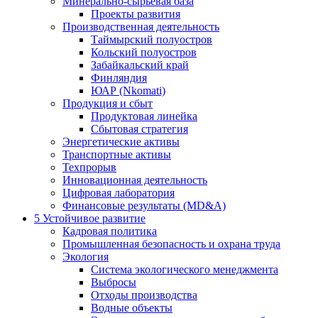
Минерально-сырьевая база
Проекты развития
Производственная деятельность
Таймырский полуостров
Кольский полуостров
Забайкальский край
Финляндия
ЮАР (Nkomati)
Продукция и сбыт
Продуктовая линейка
Сбытовая стратегия
Энергетические активы
Транспортные активы
Техпрорыв
Инновационная деятельность
Цифровая лаборатория
Финансовые результаты (MD&A)
5
Устойчивое развитие
Кадровая политика
Промышленная безопасность и охрана труда
Экология
Система экологического менеджмента
Выбросы
Отходы производства
Водные объекты