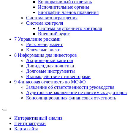
Корпоративный секретарь
Исполнительные органы
Биографии членов правления
Система вознаграждения
Система контроля
Система внутреннего контроля
Внешний аудит
7
Управление рисками
Риск-менеджмент
Ключевые риски
8
Информация для инвесторов
Акционерный капитал
Дивидендная политика
Долговые инструменты
Взаимодействие с инвеcторами
9
Финасовая отчетность по МСФО
Заявление об ответственности руководства
Аудиторское заключение независимых аудиторов
Консолидированная финансовая отчетность
Интерактивный анализ
Центр загрузки
Карта сайта