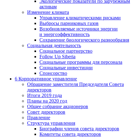
Экологические показатели по зарубежным
активам
Изменение климата
Управление климатическими рисками
Выбросы парниковых газов
Возобновляемые источники энергии
и энергоэффективность
Сохранение биологического разнообразия
Социальная деятельность
Социальное партнерство
Follow Up Siberia
Социальные программы для персонала
Социальные инвестиции
Спонсорство
6
Корпоративное управление
Обращение заместителя Председателя Совета
директоров
Итоги 2019 года
Планы на 2020 год
Общее собрание акционеров
Совет директоров
Правление
Структура управления
Биографии членов совета директоров
Комитеты совета директоров