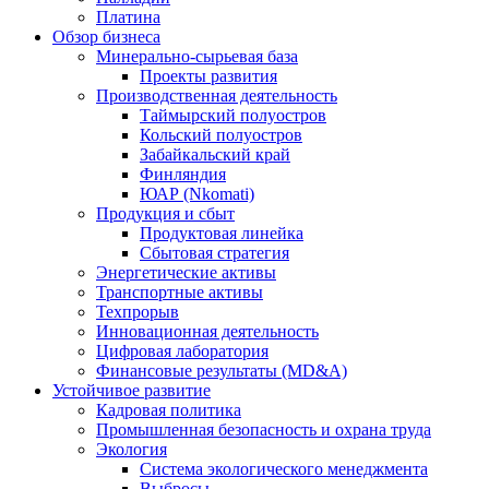
Платина
Обзор бизнеса
Минерально-сырьевая база
Проекты развития
Производственная деятельность
Таймырский полуостров
Кольский полуостров
Забайкальский край
Финляндия
ЮАР (Nkomati)
Продукция и сбыт
Продуктовая линейка
Сбытовая стратегия
Энергетические активы
Транспортные активы
Техпрорыв
Инновационная деятельность
Цифровая лаборатория
Финансовые результаты (MD&A)
Устойчивое развитие
Кадровая политика
Промышленная безопасность и охрана труда
Экология
Система экологического менеджмента
Выбросы