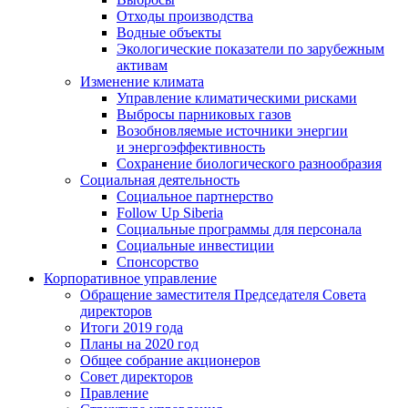
Отходы производства
Водные объекты
Экологические показатели по зарубежным
активам
Изменение климата
Управление климатическими рисками
Выбросы парниковых газов
Возобновляемые источники энергии
и энергоэффективность
Сохранение биологического разнообразия
Социальная деятельность
Социальное партнерство
Follow Up Siberia
Социальные программы для персонала
Социальные инвестиции
Спонсорство
Корпоративное управление
Обращение заместителя Председателя Совета
директоров
Итоги 2019 года
Планы на 2020 год
Общее собрание акционеров
Совет директоров
Правление