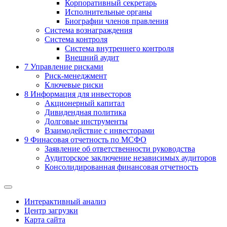
Корпоративный секретарь
Исполнительные органы
Биографии членов правления
Система вознаграждения
Система контроля
Система внутреннего контроля
Внешний аудит
7
Управление рисками
Риск-менеджмент
Ключевые риски
8
Информация для инвесторов
Акционерный капитал
Дивидендная политика
Долговые инструменты
Взаимодействие с инвеcторами
9
Финасовая отчетность по МСФО
Заявление об ответственности руководства
Аудиторское заключение независимых аудиторов
Консолидированная финансовая отчетность
Интерактивный анализ
Центр загрузки
Карта сайта