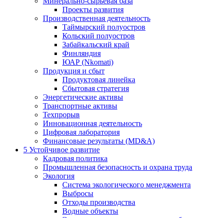
Минерально-сырьевая база
Проекты развития
Производственная деятельность
Таймырский полуостров
Кольский полуостров
Забайкальский край
Финляндия
ЮАР (Nkomati)
Продукция и сбыт
Продуктовая линейка
Сбытовая стратегия
Энергетические активы
Транспортные активы
Техпрорыв
Инновационная деятельность
Цифровая лаборатория
Финансовые результаты (MD&A)
5
Устойчивое развитие
Кадровая политика
Промышленная безопасность и охрана труда
Экология
Система экологического менеджмента
Выбросы
Отходы производства
Водные объекты