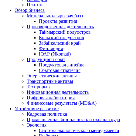
Платина
Обзор бизнеса
Минерально-сырьевая база
Проекты развития
Производственная деятельность
Таймырский полуостров
Кольский полуостров
Забайкальский край
Финляндия
ЮАР (Nkomati)
Продукция и сбыт
Продуктовая линейка
Сбытовая стратегия
Энергетические активы
Транспортные активы
Техпрорыв
Инновационная деятельность
Цифровая лаборатория
Финансовые результаты (MD&A)
Устойчивое развитие
Кадровая политика
Промышленная безопасность и охрана труда
Экология
Система экологического менеджмента
Выбросы