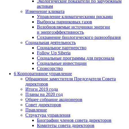
Экологические показатели по зарубежным
активам
Изменение климата
Управление климатическими рисками
Выбросы парниковых газов
Возобновляемые источники энергии
и энергоэффективность
Сохранение биологического разнообразия
Социальная деятельность
Социальное партнерство
Follow Up Siberia
Социальные программы для персонала
Социальные инвестиции
Спонсорство
6
Корпоративное управление
Обращение заместителя Председателя Совета
директоров
Итоги 2019 года
Планы на 2020 год
Общее собрание акционеров
Совет директоров
Правление
Структура управления
Биографии членов совета директоров
Комитеты совета директоров