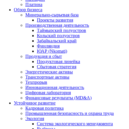
Платина
Обзор бизнеса
Минерально-сырьевая база
Проекты развития
Производственная деятельность
Таймырский полуостров
Кольский полуостров
Забайкальский край
Финляндия
ЮАР (Nkomati)
Продукция и сбыт
Продуктовая линейка
Сбытовая стратегия
Энергетические активы
Транспортные активы
Техпрорыв
Инновационная деятельность
Цифровая лаборатория
Финансовые результаты (MD&A)
Устойчивое развитие
Кадровая политика
Промышленная безопасность и охрана труда
Экология
Система экологического менеджмента
Выбросы