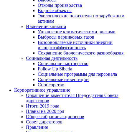
Отходы производства
Водные объекты
Экологические показатели по зарубежным
активам
Изменение климата
Управление климатическими рисками
Выбросы парниковых газов
Возобновляемые источники энергии
и энергоэффективность
Сохранение биологического разнообразия
Социальная деятельность
Социальное партнерство
Follow Up Siberia
Социальные программы для персонала
Социальные инвестиции
Спонсорство
Корпоративное управление
Обращение заместителя Председателя Совета
директоров
Итоги 2019 года
Планы на 2020 год
Общее собрание акционеров
Совет директоров
Правление