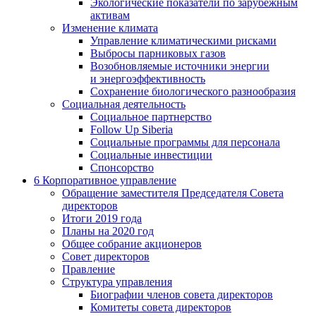
Экологические показатели по зарубежным
активам
Изменение климата
Управление климатическими рисками
Выбросы парниковых газов
Возобновляемые источники энергии
и энергоэффективность
Сохранение биологического разнообразия
Социальная деятельность
Социальное партнерство
Follow Up Siberia
Социальные программы для персонала
Социальные инвестиции
Спонсорство
6
Корпоративное управление
Обращение заместителя Председателя Совета
директоров
Итоги 2019 года
Планы на 2020 год
Общее собрание акционеров
Совет директоров
Правление
Структура управления
Биографии членов совета директоров
Комитеты совета директоров