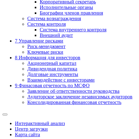
Корпоративный секретарь
Исполнительные органы
Биографии членов правления
Система вознаграждения
Система контроля
Система внутреннего контроля
Внешний аудит
7
Управление рисками
Риск-менеджмент
Ключевые риски
8
Информация для инвесторов
Акционерный капитал
Дивидендная политика
Долговые инструменты
Взаимодействие с инвеcторами
9
Финасовая отчетность по МСФО
Заявление об ответственности руководства
Аудиторское заключение независимых аудиторов
Консолидированная финансовая отчетность
Интерактивный анализ
Центр загрузки
Карта сайта