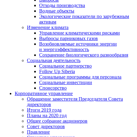
Отходы производства
Водные объекты
Экологические показатели по зарубежным
активам
Изменение климата
Управление климатическими рисками
Выбросы парниковых газов
Возобновляемые источники энергии
и энергоэффективность
Сохранение биологического разнообразия
Социальная деятельность
Социальное партнерство
Follow Up Siberia
Социальные программы для персонала
Социальные инвестиции
Спонсорство
Корпоративное управление
Обращение заместителя Председателя Совета
директоров
Итоги 2019 года
Планы на 2020 год
Общее собрание акционеров
Совет директоров
Правление