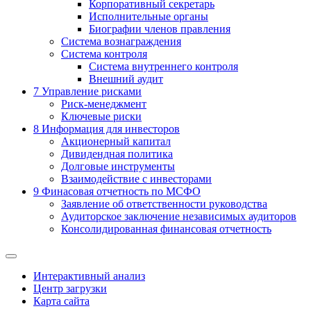
Корпоративный секретарь
Исполнительные органы
Биографии членов правления
Система вознаграждения
Система контроля
Система внутреннего контроля
Внешний аудит
7
Управление рисками
Риск-менеджмент
Ключевые риски
8
Информация для инвесторов
Акционерный капитал
Дивидендная политика
Долговые инструменты
Взаимодействие с инвеcторами
9
Финасовая отчетность по МСФО
Заявление об ответственности руководства
Аудиторское заключение независимых аудиторов
Консолидированная финансовая отчетность
Интерактивный анализ
Центр загрузки
Карта сайта