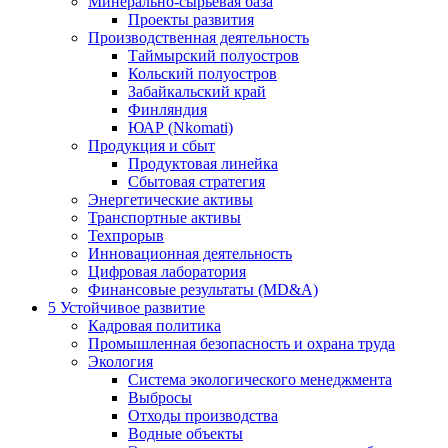
Минерально-сырьевая база
Проекты развития
Производственная деятельность
Таймырский полуостров
Кольский полуостров
Забайкальский край
Финляндия
ЮАР (Nkomati)
Продукция и сбыт
Продуктовая линейка
Сбытовая стратегия
Энергетические активы
Транспортные активы
Техпрорыв
Инновационная деятельность
Цифровая лаборатория
Финансовые результаты (MD&A)
5
Устойчивое развитие
Кадровая политика
Промышленная безопасность и охрана труда
Экология
Система экологического менеджмента
Выбросы
Отходы производства
Водные объекты