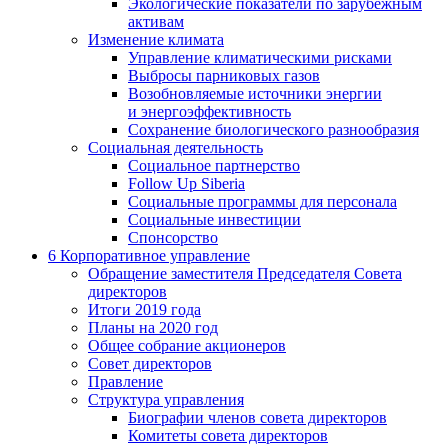
Экологические показатели по зарубежным
активам
Изменение климата
Управление климатическими рисками
Выбросы парниковых газов
Возобновляемые источники энергии
и энергоэффективность
Сохранение биологического разнообразия
Социальная деятельность
Социальное партнерство
Follow Up Siberia
Социальные программы для персонала
Социальные инвестиции
Спонсорство
6
Корпоративное управление
Обращение заместителя Председателя Совета
директоров
Итоги 2019 года
Планы на 2020 год
Общее собрание акционеров
Совет директоров
Правление
Структура управления
Биографии членов совета директоров
Комитеты совета директоров