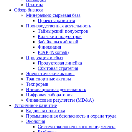
Платина
Обзор бизнеса
Минерально-сырьевая база
Проекты развития
Производственная деятельность
Таймырский полуостров
Кольский полуостров
Забайкальский край
Финляндия
ЮАР (Nkomati)
Продукция и сбыт
Продуктовая линейка
Сбытовая стратегия
Энергетические активы
Транспортные активы
Техпрорыв
Инновационная деятельность
Цифровая лаборатория
Финансовые результаты (MD&A)
Устойчивое развитие
Кадровая политика
Промышленная безопасность и охрана труда
Экология
Система экологического менеджмента
Выбросы