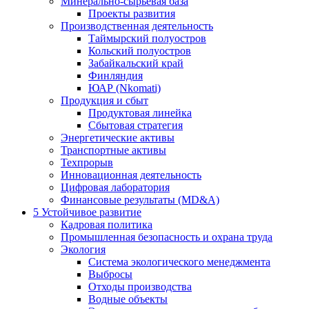
Минерально-сырьевая база
Проекты развития
Производственная деятельность
Таймырский полуостров
Кольский полуостров
Забайкальский край
Финляндия
ЮАР (Nkomati)
Продукция и сбыт
Продуктовая линейка
Сбытовая стратегия
Энергетические активы
Транспортные активы
Техпрорыв
Инновационная деятельность
Цифровая лаборатория
Финансовые результаты (MD&A)
5
Устойчивое развитие
Кадровая политика
Промышленная безопасность и охрана труда
Экология
Система экологического менеджмента
Выбросы
Отходы производства
Водные объекты