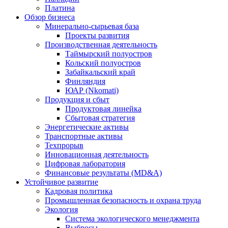
Платина
Обзор бизнеса
Минерально-сырьевая база
Проекты развития
Производственная деятельность
Таймырский полуостров
Кольский полуостров
Забайкальский край
Финляндия
ЮАР (Nkomati)
Продукция и сбыт
Продуктовая линейка
Сбытовая стратегия
Энергетические активы
Транспортные активы
Техпрорыв
Инновационная деятельность
Цифровая лаборатория
Финансовые результаты (MD&A)
Устойчивое развитие
Кадровая политика
Промышленная безопасность и охрана труда
Экология
Система экологического менеджмента
Выбросы