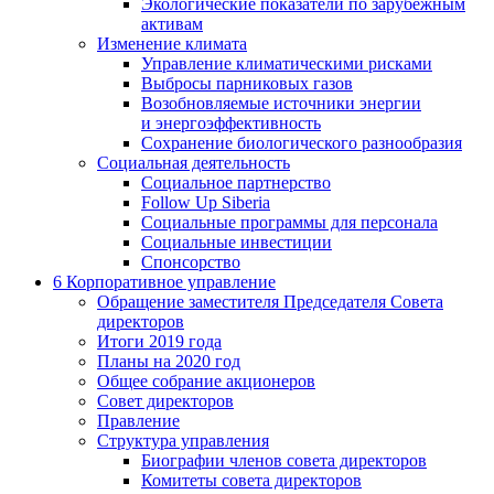
Экологические показатели по зарубежным
активам
Изменение климата
Управление климатическими рисками
Выбросы парниковых газов
Возобновляемые источники энергии
и энергоэффективность
Сохранение биологического разнообразия
Социальная деятельность
Социальное партнерство
Follow Up Siberia
Социальные программы для персонала
Социальные инвестиции
Спонсорство
6
Корпоративное управление
Обращение заместителя Председателя Совета
директоров
Итоги 2019 года
Планы на 2020 год
Общее собрание акционеров
Совет директоров
Правление
Структура управления
Биографии членов совета директоров
Комитеты совета директоров