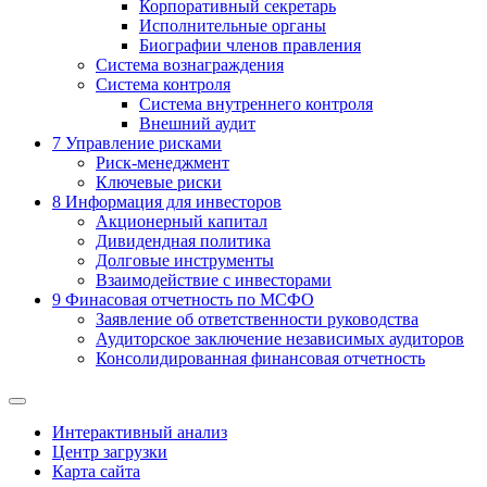
Корпоративный секретарь
Исполнительные органы
Биографии членов правления
Система вознаграждения
Система контроля
Система внутреннего контроля
Внешний аудит
7
Управление рисками
Риск-менеджмент
Ключевые риски
8
Информация для инвесторов
Акционерный капитал
Дивидендная политика
Долговые инструменты
Взаимодействие с инвеcторами
9
Финасовая отчетность по МСФО
Заявление об ответственности руководства
Аудиторское заключение независимых аудиторов
Консолидированная финансовая отчетность
Интерактивный анализ
Центр загрузки
Карта сайта