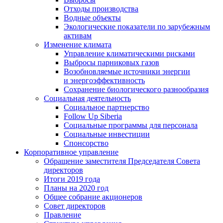
Отходы производства
Водные объекты
Экологические показатели по зарубежным
активам
Изменение климата
Управление климатическими рисками
Выбросы парниковых газов
Возобновляемые источники энергии
и энергоэффективность
Сохранение биологического разнообразия
Социальная деятельность
Социальное партнерство
Follow Up Siberia
Социальные программы для персонала
Социальные инвестиции
Спонсорство
Корпоративное управление
Обращение заместителя Председателя Совета
директоров
Итоги 2019 года
Планы на 2020 год
Общее собрание акционеров
Совет директоров
Правление