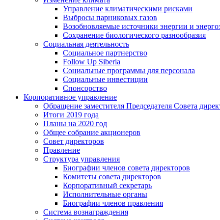
Управление климатическими рисками
Выбросы парниковых газов
Возобновляемые источники энергии и энерго
Сохранение биологического разнообразия
Социальная деятельность
Социальное партнерство
Follow Up Siberia
Социальные программы для персонала
Социальные инвестиции
Спонсорство
Корпоративное управление
Обращение заместителя Председателя Совета дирек
Итоги 2019 года
Планы на 2020 год
Общее собрание акционеров
Совет директоров
Правление
Структура управления
Биографии членов совета директоров
Комитеты совета директоров
Корпоративный секретарь
Исполнительные органы
Биографии членов правления
Система вознаграждения