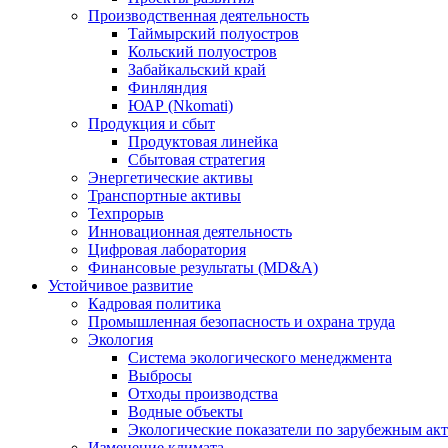
Производственная деятельность
Таймырский полуостров
Кольский полуостров
Забайкальский край
Финляндия
ЮАР (Nkomati)
Продукция и сбыт
Продуктовая линейка
Сбытовая стратегия
Энергетические активы
Транспортные активы
Техпрорыв
Инновационная деятельность
Цифровая лаборатория
Финансовые результаты (MD&A)
Устойчивое развитие
Кадровая политика
Промышленная безопасность и охрана труда
Экология
Система экологического менеджмента
Выбросы
Отходы производства
Водные объекты
Экологические показатели по зарубежным ак
Изменение климата