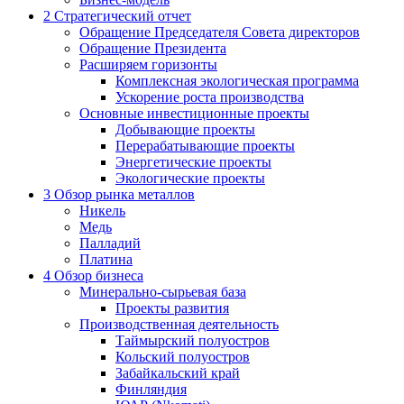
2
Стратегический отчет
Обращение Председателя Совета директоров
Обращение Президента
Расширяем горизонты
Комплексная экологическая программа
Ускорение роста производства
Основные инвестиционные проекты
Добывающие проекты
Перерабатывающие проекты
Энергетические проекты
Экологические проекты
3
Обзор рынка металлов
Никель
Медь
Палладий
Платина
4
Обзор бизнеса
Минерально-сырьевая база
Проекты развития
Производственная деятельность
Таймырский полуостров
Кольский полуостров
Забайкальский край
Финляндия