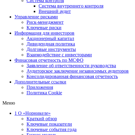
Система контроля
Система внутреннего контроля
Внешний аудит
Управление рисками
Риск-менеджмент
Ключевые риски
Информация для инвесторов
Акционерный капитал
Дивидендная политика
Долговые инструменты
Взаимодействие с инвеcторами
Финасовая отчетность по МСФО
Заявление об ответственности руководства
Аудиторское заключение независимых аудиторов
Консолидированная финансовая отчетность
Дополнительные ссылки
Приложения
Политика Cookie
Меню
1
О «Норникеле»
Краткий обзор
Ключевые показатели
Ключевые события года
Бизнес-модель