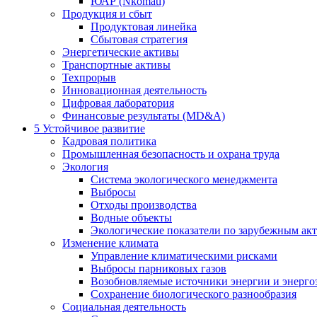
ЮАР (Nkomati)
Продукция и сбыт
Продуктовая линейка
Сбытовая стратегия
Энергетические активы
Транспортные активы
Техпрорыв
Инновационная деятельность
Цифровая лаборатория
Финансовые результаты (MD&A)
5
Устойчивое развитие
Кадровая политика
Промышленная безопасность и охрана труда
Экология
Система экологического менеджмента
Выбросы
Отходы производства
Водные объекты
Экологические показатели по зарубежным ак
Изменение климата
Управление климатическими рисками
Выбросы парниковых газов
Возобновляемые источники энергии и энерго
Сохранение биологического разнообразия
Социальная деятельность