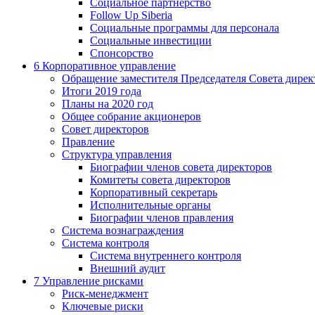
Социальное партнерство
Follow Up Siberia
Социальные программы для персонала
Социальные инвестиции
Спонсорство
6
Корпоративное управление
Обращение заместителя Председателя Совета дирек
Итоги 2019 года
Планы на 2020 год
Общее собрание акционеров
Совет директоров
Правление
Структура управления
Биографии членов совета директоров
Комитеты совета директоров
Корпоративный секретарь
Исполнительные органы
Биографии членов правления
Система вознаграждения
Система контроля
Система внутреннего контроля
Внешний аудит
7
Управление рисками
Риск-менеджмент
Ключевые риски