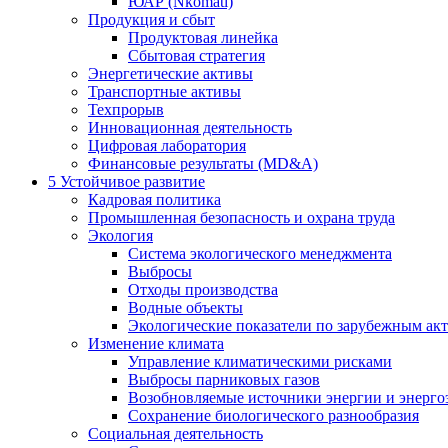
ЮАР (Nkomati)
Продукция и сбыт
Продуктовая линейка
Сбытовая стратегия
Энергетические активы
Транспортные активы
Техпрорыв
Инновационная деятельность
Цифровая лаборатория
Финансовые результаты (MD&A)
5
Устойчивое развитие
Кадровая политика
Промышленная безопасность и охрана труда
Экология
Система экологического менеджмента
Выбросы
Отходы производства
Водные объекты
Экологические показатели по зарубежным ак
Изменение климата
Управление климатическими рисками
Выбросы парниковых газов
Возобновляемые источники энергии и энерго
Сохранение биологического разнообразия
Социальная деятельность