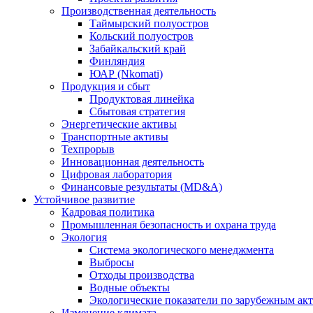
Производственная деятельность
Таймырский полуостров
Кольский полуостров
Забайкальский край
Финляндия
ЮАР (Nkomati)
Продукция и сбыт
Продуктовая линейка
Сбытовая стратегия
Энергетические активы
Транспортные активы
Техпрорыв
Инновационная деятельность
Цифровая лаборатория
Финансовые результаты (MD&A)
Устойчивое развитие
Кадровая политика
Промышленная безопасность и охрана труда
Экология
Система экологического менеджмента
Выбросы
Отходы производства
Водные объекты
Экологические показатели по зарубежным ак
Изменение климата