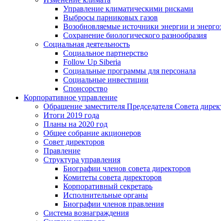
Управление климатическими рисками
Выбросы парниковых газов
Возобновляемые источники энергии и энерго
Сохранение биологического разнообразия
Социальная деятельность
Социальное партнерство
Follow Up Siberia
Социальные программы для персонала
Социальные инвестиции
Спонсорство
Корпоративное управление
Обращение заместителя Председателя Совета дирек
Итоги 2019 года
Планы на 2020 год
Общее собрание акционеров
Совет директоров
Правление
Структура управления
Биографии членов совета директоров
Комитеты совета директоров
Корпоративный секретарь
Исполнительные органы
Биографии членов правления
Система вознаграждения