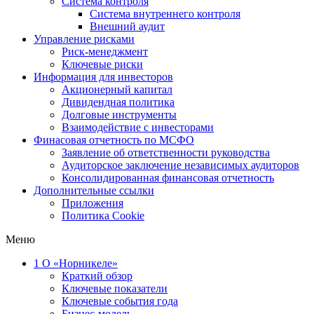
Система контроля
Система внутреннего контроля
Внешний аудит
Управление рисками
Риск-менеджмент
Ключевые риски
Информация для инвесторов
Акционерный капитал
Дивидендная политика
Долговые инструменты
Взаимодействие с инвеcторами
Финасовая отчетность по МСФО
Заявление об ответственности руководства
Аудиторское заключение независимых аудиторов
Консолидированная финансовая отчетность
Дополнительные ссылки
Приложения
Политика Cookie
Меню
1
О «Норникеле»
Краткий обзор
Ключевые показатели
Ключевые события года
Бизнес-модель