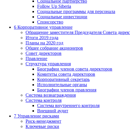
Социальное партнерство
Follow Up Siberia
Социальные программы для персонала
Социальные инвестиции
Спонсорство
6
Корпоративное управление
Обращение заместителя Председателя Совета дирек
Итоги 2019 года
Планы на 2020 год
Общее собрание акционеров
Совет директоров
Правление
Структура управления
Биографии членов совета директоров
Комитеты совета директоров
Корпоративный секретарь
Исполнительные органы
Биографии членов правления
Система вознаграждения
Система контроля
Система внутреннего контроля
Внешний аудит
7
Управление рисками
Риск-менеджмент
Ключевые риски