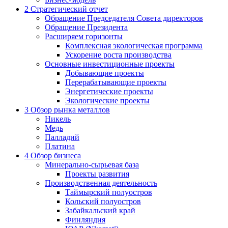
2
Стратегический отчет
Обращение Председателя Совета директоров
Обращение Президента
Расширяем горизонты
Комплексная экологическая программа
Ускорение роста производства
Основные инвестиционные проекты
Добывающие проекты
Перерабатывающие проекты
Энергетические проекты
Экологические проекты
3
Обзор рынка металлов
Никель
Медь
Палладий
Платина
4
Обзор бизнеса
Минерально-сырьевая база
Проекты развития
Производственная деятельность
Таймырский полуостров
Кольский полуостров
Забайкальский край
Финляндия