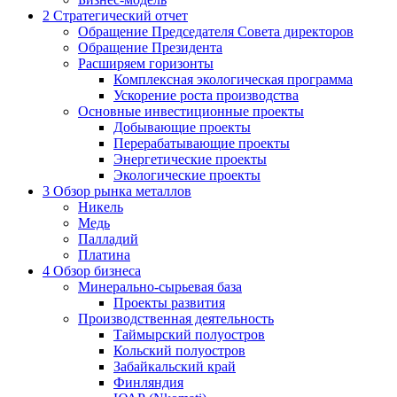
2
Стратегический отчет
Обращение Председателя Совета директоров
Обращение Президента
Расширяем горизонты
Комплексная экологическая программа
Ускорение роста производства
Основные инвестиционные проекты
Добывающие проекты
Перерабатывающие проекты
Энергетические проекты
Экологические проекты
3
Обзор рынка металлов
Никель
Медь
Палладий
Платина
4
Обзор бизнеса
Минерально-сырьевая база
Проекты развития
Производственная деятельность
Таймырский полуостров
Кольский полуостров
Забайкальский край
Финляндия