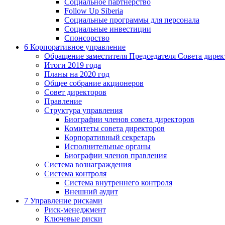
Социальное партнерство
Follow Up Siberia
Социальные программы для персонала
Социальные инвестиции
Спонсорство
6
Корпоративное управление
Обращение заместителя Председателя Совета дирек
Итоги 2019 года
Планы на 2020 год
Общее собрание акционеров
Совет директоров
Правление
Структура управления
Биографии членов совета директоров
Комитеты совета директоров
Корпоративный секретарь
Исполнительные органы
Биографии членов правления
Система вознаграждения
Система контроля
Система внутреннего контроля
Внешний аудит
7
Управление рисками
Риск-менеджмент
Ключевые риски