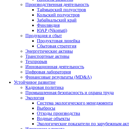
Производственная деятельность
Таймырский полуостров
Кольский полуостров
Забайкальский край
Финляндия
ЮАР (Nkomati)
Продукция и сбыт
Продуктовая линейка
Сбытовая стратегия
Энергетические активы
Транспортные активы
Техпрорыв
Инновационная деятельность
Цифровая лаборатория
Финансовые результаты (MD&A)
Устойчивое развитие
Кадровая политика
Промышленная безопасность и охрана труда
Экология
Система экологического менеджмента
Выбросы
Отходы производства
Водные объекты
Экологические показатели по зарубежным ак
Изменение климата