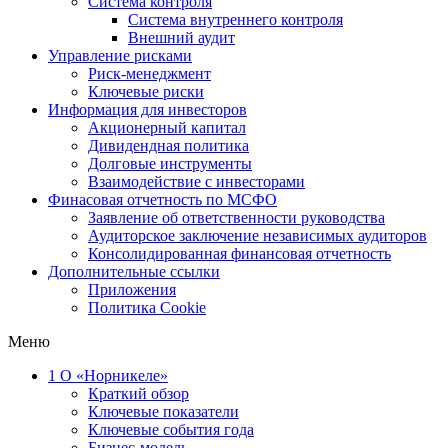
Система контроля
Система внутреннего контроля
Внешний аудит
Управление рисками
Риск-менеджмент
Ключевые риски
Информация для инвесторов
Акционерный капитал
Дивидендная политика
Долговые инструменты
Взаимодействие с инвеcторами
Финасовая отчетность по МСФО
Заявление об ответственности руководства
Аудиторское заключение независимых аудиторов
Консолидированная финансовая отчетность
Дополнительные ссылки
Приложения
Политика Cookie
Меню
1
О «Норникеле»
Краткий обзор
Ключевые показатели
Ключевые события года
Бизнес-модель