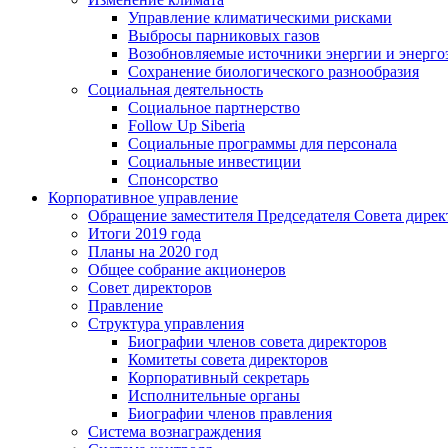
Управление климатическими рисками
Выбросы парниковых газов
Возобновляемые источники энергии и энерго
Сохранение биологического разнообразия
Социальная деятельность
Социальное партнерство
Follow Up Siberia
Социальные программы для персонала
Социальные инвестиции
Спонсорство
Корпоративное управление
Обращение заместителя Председателя Совета дирек
Итоги 2019 года
Планы на 2020 год
Общее собрание акционеров
Совет директоров
Правление
Структура управления
Биографии членов совета директоров
Комитеты совета директоров
Корпоративный секретарь
Исполнительные органы
Биографии членов правления
Система вознаграждения