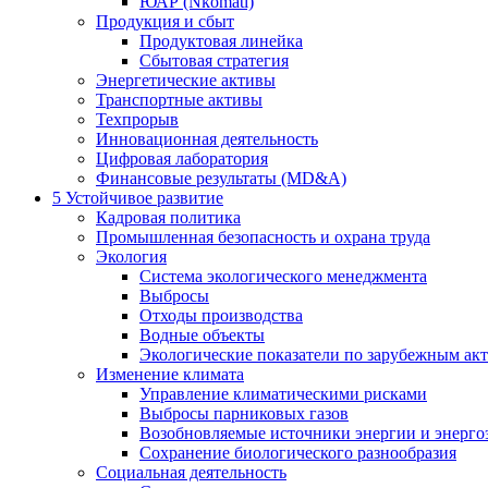
ЮАР (Nkomati)
Продукция и сбыт
Продуктовая линейка
Сбытовая стратегия
Энергетические активы
Транспортные активы
Техпрорыв
Инновационная деятельность
Цифровая лаборатория
Финансовые результаты (MD&A)
5
Устойчивое развитие
Кадровая политика
Промышленная безопасность и охрана труда
Экология
Система экологического менеджмента
Выбросы
Отходы производства
Водные объекты
Экологические показатели по зарубежным ак
Изменение климата
Управление климатическими рисками
Выбросы парниковых газов
Возобновляемые источники энергии и энерго
Сохранение биологического разнообразия
Социальная деятельность