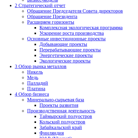
2
Стратегический отчет
Обращение Председателя Совета директоров
Обращение Президента
Расширяем горизонты
Комплексная экологическая программа
Ускорение роста производства
Основные инвестиционные проекты
Добывающие проекты
Перерабатывающие проекты
Энергетические проекты
Экологические проекты
3
Обзор рынка металлов
Никель
Медь
Палладий
Платина
4
Обзор бизнеса
Минерально-сырьевая база
Проекты развития
Производственная деятельность
Таймырский полуостров
Кольский полуостров
Забайкальский край
Финляндия