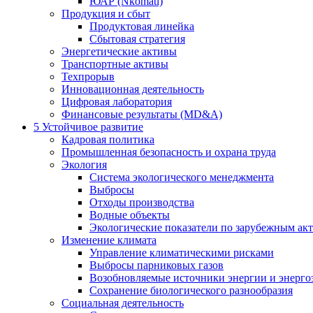
ЮАР (Nkomati)
Продукция и сбыт
Продуктовая линейка
Сбытовая стратегия
Энергетические активы
Транспортные активы
Техпрорыв
Инновационная деятельность
Цифровая лаборатория
Финансовые результаты (MD&A)
5
Устойчивое развитие
Кадровая политика
Промышленная безопасность и охрана труда
Экология
Система экологического менеджмента
Выбросы
Отходы производства
Водные объекты
Экологические показатели по зарубежным ак
Изменение климата
Управление климатическими рисками
Выбросы парниковых газов
Возобновляемые источники энергии и энерго
Сохранение биологического разнообразия
Социальная деятельность