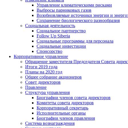
Управление климатическими рисками
Выбросы парниковых газов
Возобновляемые источники энергии и энерго
Сохранение биологического разнообразия
Социальная деятельность
Социальное партнерство
Follow Up Siberia
Социальные программы для персонала
Социальные инвестиции
Спонсорство
Корпоративное управление
Обращение заместителя Председателя Совета дирек
Итоги 2019 года
Планы на 2020 год
Общее собрание акционеров
Совет директоров
Правление
Структура управления
Биографии членов совета директоров
Комитеты совета директоров
Корпоративный секретарь
Исполнительные органы
Биографии членов правления
Система вознаграждения