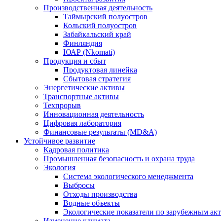
Производственная деятельность
Таймырский полуостров
Кольский полуостров
Забайкальский край
Финляндия
ЮАР (Nkomati)
Продукция и сбыт
Продуктовая линейка
Сбытовая стратегия
Энергетические активы
Транспортные активы
Техпрорыв
Инновационная деятельность
Цифровая лаборатория
Финансовые результаты (MD&A)
Устойчивое развитие
Кадровая политика
Промышленная безопасность и охрана труда
Экология
Система экологического менеджмента
Выбросы
Отходы производства
Водные объекты
Экологические показатели по зарубежным ак
Изменение климата