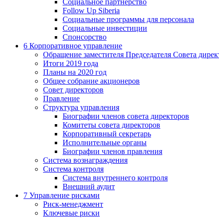
Социальное партнерство
Follow Up Siberia
Социальные программы для персонала
Социальные инвестиции
Спонсорство
6
Корпоративное управление
Обращение заместителя Председателя Совета дирек
Итоги 2019 года
Планы на 2020 год
Общее собрание акционеров
Совет директоров
Правление
Структура управления
Биографии членов совета директоров
Комитеты совета директоров
Корпоративный секретарь
Исполнительные органы
Биографии членов правления
Система вознаграждения
Система контроля
Система внутреннего контроля
Внешний аудит
7
Управление рисками
Риск-менеджмент
Ключевые риски