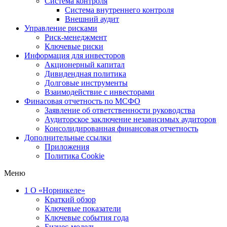
Система контроля
Система внутреннего контроля
Внешний аудит
Управление рисками
Риск-менеджмент
Ключевые риски
Информация для инвесторов
Акционерный капитал
Дивидендная политика
Долговые инструменты
Взаимодействие с инвеcторами
Финасовая отчетность по МСФО
Заявление об ответственности руководства
Аудиторское заключение независимых аудиторов
Консолидированная финансовая отчетность
Дополнительные ссылки
Приложения
Политика Cookie
Меню
1
О «Норникеле»
Краткий обзор
Ключевые показатели
Ключевые события года
Бизнес-модель