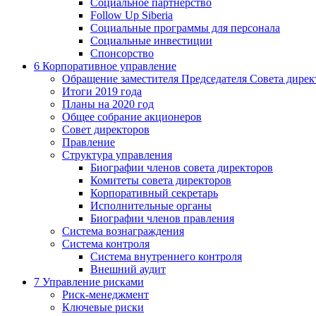
Социальное партнерство
Follow Up Siberia
Социальные программы для персонала
Социальные инвестиции
Спонсорство
6
Корпоративное управление
Обращение заместителя Председателя Совета дирек
Итоги 2019 года
Планы на 2020 год
Общее собрание акционеров
Совет директоров
Правление
Структура управления
Биографии членов совета директоров
Комитеты совета директоров
Корпоративный секретарь
Исполнительные органы
Биографии членов правления
Система вознаграждения
Система контроля
Система внутреннего контроля
Внешний аудит
7
Управление рисками
Риск-менеджмент
Ключевые риски