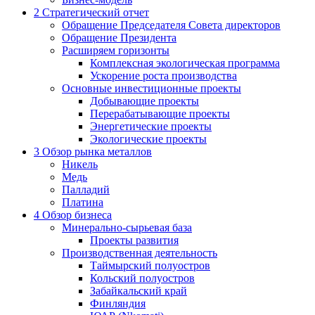
2
Стратегический отчет
Обращение Председателя Совета директоров
Обращение Президента
Расширяем горизонты
Комплексная экологическая программа
Ускорение роста производства
Основные инвестиционные проекты
Добывающие проекты
Перерабатывающие проекты
Энергетические проекты
Экологические проекты
3
Обзор рынка металлов
Никель
Медь
Палладий
Платина
4
Обзор бизнеса
Минерально-сырьевая база
Проекты развития
Производственная деятельность
Таймырский полуостров
Кольский полуостров
Забайкальский край
Финляндия