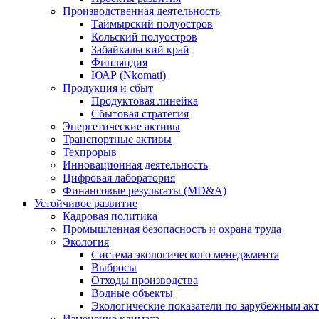
Производственная деятельность
Таймырский полуостров
Кольский полуостров
Забайкальский край
Финляндия
ЮАР (Nkomati)
Продукция и сбыт
Продуктовая линейка
Сбытовая стратегия
Энергетические активы
Транспортные активы
Техпрорыв
Инновационная деятельность
Цифровая лаборатория
Финансовые результаты (MD&A)
Устойчивое развитие
Кадровая политика
Промышленная безопасность и охрана труда
Экология
Система экологического менеджмента
Выбросы
Отходы производства
Водные объекты
Экологические показатели по зарубежным ак
Изменение климата