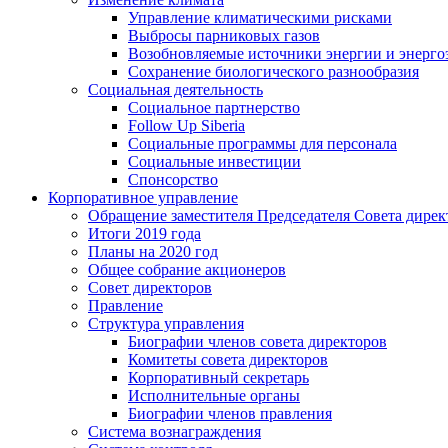
Управление климатическими рисками
Выбросы парниковых газов
Возобновляемые источники энергии и энерго
Сохранение биологического разнообразия
Социальная деятельность
Социальное партнерство
Follow Up Siberia
Социальные программы для персонала
Социальные инвестиции
Спонсорство
Корпоративное управление
Обращение заместителя Председателя Совета дирек
Итоги 2019 года
Планы на 2020 год
Общее собрание акционеров
Совет директоров
Правление
Структура управления
Биографии членов совета директоров
Комитеты совета директоров
Корпоративный секретарь
Исполнительные органы
Биографии членов правления
Система вознаграждения