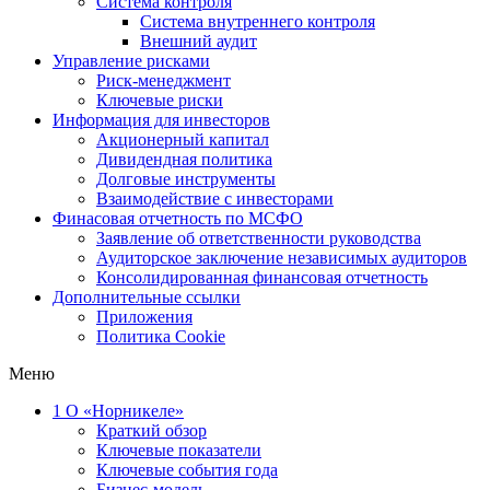
Система контроля
Система внутреннего контроля
Внешний аудит
Управление рисками
Риск-менеджмент
Ключевые риски
Информация для инвесторов
Акционерный капитал
Дивидендная политика
Долговые инструменты
Взаимодействие с инвеcторами
Финасовая отчетность по МСФО
Заявление об ответственности руководства
Аудиторское заключение независимых аудиторов
Консолидированная финансовая отчетность
Дополнительные ссылки
Приложения
Политика Cookie
Меню
1
О «Норникеле»
Краткий обзор
Ключевые показатели
Ключевые события года
Бизнес-модель