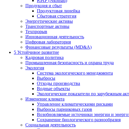
ЮАР (Nkomati)
Продукция и сбыт
Продуктовая линейка
Сбытовая стратегия
Энергетические активы
Транспортные активы
Техпрорыв
Инновационная деятельность
Цифровая лаборатория
Финансовые результаты (MD&A)
5
Устойчивое развитие
Кадровая политика
Промышленная безопасность и охрана труда
Экология
Система экологического менеджмента
Выбросы
Отходы производства
Водные объекты
Экологические показатели по зарубежным ак
Изменение климата
Управление климатическими рисками
Выбросы парниковых газов
Возобновляемые источники энергии и энерго
Сохранение биологического разнообразия
Социальная деятельность