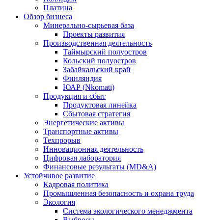
Платина
Обзор бизнеса
Минерально-сырьевая база
Проекты развития
Производственная деятельность
Таймырский полуостров
Кольский полуостров
Забайкальский край
Финляндия
ЮАР (Nkomati)
Продукция и сбыт
Продуктовая линейка
Сбытовая стратегия
Энергетические активы
Транспортные активы
Техпрорыв
Инновационная деятельность
Цифровая лаборатория
Финансовые результаты (MD&A)
Устойчивое развитие
Кадровая политика
Промышленная безопасность и охрана труда
Экология
Система экологического менеджмента
Выбросы