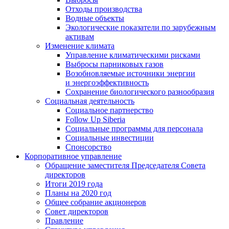
Отходы производства
Водные объекты
Экологические показатели по зарубежным
активам
Изменение климата
Управление климатическими рисками
Выбросы парниковых газов
Возобновляемые источники энергии
и энергоэффективность
Сохранение биологического разнообразия
Социальная деятельность
Социальное партнерство
Follow Up Siberia
Социальные программы для персонала
Социальные инвестиции
Спонсорство
Корпоративное управление
Обращение заместителя Председателя Совета
директоров
Итоги 2019 года
Планы на 2020 год
Общее собрание акционеров
Совет директоров
Правление