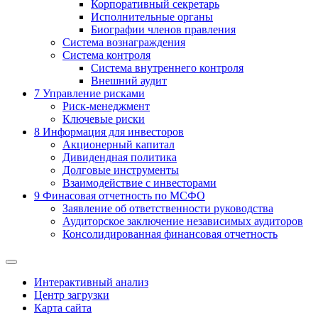
Корпоративный секретарь
Исполнительные органы
Биографии членов правления
Система вознаграждения
Система контроля
Система внутреннего контроля
Внешний аудит
7
Управление рисками
Риск-менеджмент
Ключевые риски
8
Информация для инвесторов
Акционерный капитал
Дивидендная политика
Долговые инструменты
Взаимодействие с инвеcторами
9
Финасовая отчетность по МСФО
Заявление об ответственности руководства
Аудиторское заключение независимых аудиторов
Консолидированная финансовая отчетность
Интерактивный анализ
Центр загрузки
Карта сайта