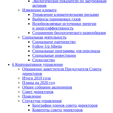
Экологические показатели по зарубежным
активам
Изменение климата
Управление климатическими рисками
Выбросы парниковых газов
Возобновляемые источники энергии
и энергоэффективность
Сохранение биологического разнообразия
Социальная деятельность
Социальное партнерство
Follow Up Siberia
Социальные программы для персонала
Социальные инвестиции
Спонсорство
6
Корпоративное управление
Обращение заместителя Председателя Совета
директоров
Итоги 2019 года
Планы на 2020 год
Общее собрание акционеров
Совет директоров
Правление
Структура управления
Биографии членов совета директоров
Комитеты совета директоров