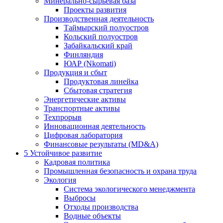
Минерально-сырьевая база
Проекты развития
Производственная деятельность
Таймырский полуостров
Кольский полуостров
Забайкальский край
Финляндия
ЮАР (Nkomati)
Продукция и сбыт
Продуктовая линейка
Сбытовая стратегия
Энергетические активы
Транспортные активы
Техпрорыв
Инновационная деятельность
Цифровая лаборатория
Финансовые результаты (MD&A)
5
Устойчивое развитие
Кадровая политика
Промышленная безопасность и охрана труда
Экология
Система экологического менеджмента
Выбросы
Отходы производства
Водные объекты