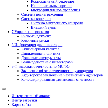
Корпоративный секретарь
Исполнительные органы
Биографии членов правления
Система вознаграждения
Система контроля
Система внутреннего контроля
Внешний аудит
7
Управление рисками
Риск-менеджмент
Ключевые риски
8
Информация для инвесторов
Акционерный капитал
Дивидендная политика
Долговые инструменты
Взаимодействие с инвеcторами
9
Финасовая отчетность по МСФО
Заявление об ответственности руководства
Аудиторское заключение независимых аудиторов
Консолидированная финансовая отчетность
Интерактивный анализ
Центр загрузки
Карта сайта