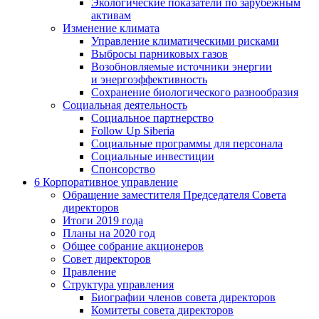
Экологические показатели по зарубежным
активам
Изменение климата
Управление климатическими рисками
Выбросы парниковых газов
Возобновляемые источники энергии
и энергоэффективность
Сохранение биологического разнообразия
Социальная деятельность
Социальное партнерство
Follow Up Siberia
Социальные программы для персонала
Социальные инвестиции
Спонсорство
6
Корпоративное управление
Обращение заместителя Председателя Совета
директоров
Итоги 2019 года
Планы на 2020 год
Общее собрание акционеров
Совет директоров
Правление
Структура управления
Биографии членов совета директоров
Комитеты совета директоров