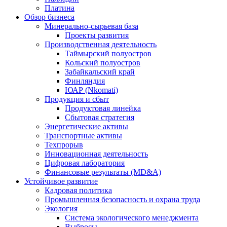
Платина
Обзор бизнеса
Минерально-сырьевая база
Проекты развития
Производственная деятельность
Таймырский полуостров
Кольский полуостров
Забайкальский край
Финляндия
ЮАР (Nkomati)
Продукция и сбыт
Продуктовая линейка
Сбытовая стратегия
Энергетические активы
Транспортные активы
Техпрорыв
Инновационная деятельность
Цифровая лаборатория
Финансовые результаты (MD&A)
Устойчивое развитие
Кадровая политика
Промышленная безопасность и охрана труда
Экология
Система экологического менеджмента
Выбросы