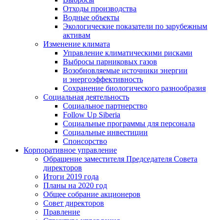
Отходы производства
Водные объекты
Экологические показатели по зарубежным
активам
Изменение климата
Управление климатическими рисками
Выбросы парниковых газов
Возобновляемые источники энергии
и энергоэффективность
Сохранение биологического разнообразия
Социальная деятельность
Социальное партнерство
Follow Up Siberia
Социальные программы для персонала
Социальные инвестиции
Спонсорство
Корпоративное управление
Обращение заместителя Председателя Совета
директоров
Итоги 2019 года
Планы на 2020 год
Общее собрание акционеров
Совет директоров
Правление