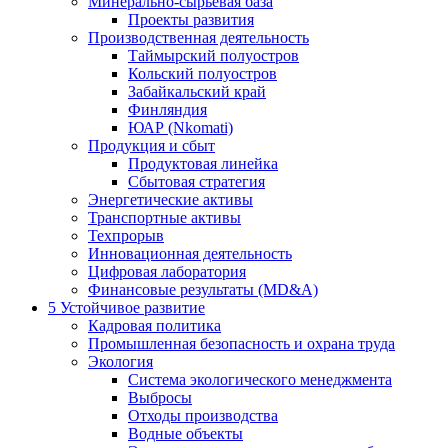
Минерально-сырьевая база
Проекты развития
Производственная деятельность
Таймырский полуостров
Кольский полуостров
Забайкальский край
Финляндия
ЮАР (Nkomati)
Продукция и сбыт
Продуктовая линейка
Сбытовая стратегия
Энергетические активы
Транспортные активы
Техпрорыв
Инновационная деятельность
Цифровая лаборатория
Финансовые результаты (MD&A)
5
Устойчивое развитие
Кадровая политика
Промышленная безопасность и охрана труда
Экология
Система экологического менеджмента
Выбросы
Отходы производства
Водные объекты