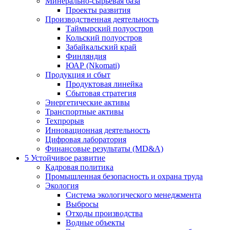
Минерально-сырьевая база
Проекты развития
Производственная деятельность
Таймырский полуостров
Кольский полуостров
Забайкальский край
Финляндия
ЮАР (Nkomati)
Продукция и сбыт
Продуктовая линейка
Сбытовая стратегия
Энергетические активы
Транспортные активы
Техпрорыв
Инновационная деятельность
Цифровая лаборатория
Финансовые результаты (MD&A)
5
Устойчивое развитие
Кадровая политика
Промышленная безопасность и охрана труда
Экология
Система экологического менеджмента
Выбросы
Отходы производства
Водные объекты