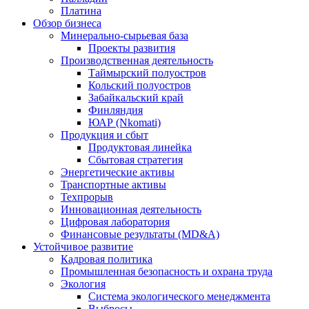
Платина
Обзор бизнеса
Минерально-сырьевая база
Проекты развития
Производственная деятельность
Таймырский полуостров
Кольский полуостров
Забайкальский край
Финляндия
ЮАР (Nkomati)
Продукция и сбыт
Продуктовая линейка
Сбытовая стратегия
Энергетические активы
Транспортные активы
Техпрорыв
Инновационная деятельность
Цифровая лаборатория
Финансовые результаты (MD&A)
Устойчивое развитие
Кадровая политика
Промышленная безопасность и охрана труда
Экология
Система экологического менеджмента
Выбросы