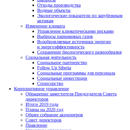
Отходы производства
Водные объекты
Экологические показатели по зарубежным
активам
Изменение климата
Управление климатическими рисками
Выбросы парниковых газов
Возобновляемые источники энергии
и энергоэффективность
Сохранение биологического разнообразия
Социальная деятельность
Социальное партнерство
Follow Up Siberia
Социальные программы для персонала
Социальные инвестиции
Спонсорство
Корпоративное управление
Обращение заместителя Председателя Совета
директоров
Итоги 2019 года
Планы на 2020 год
Общее собрание акционеров
Совет директоров
Правление