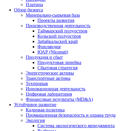
Платина
Обзор бизнеса
Минерально-сырьевая база
Проекты развития
Производственная деятельность
Таймырский полуостров
Кольский полуостров
Забайкальский край
Финляндия
ЮАР (Nkomati)
Продукция и сбыт
Продуктовая линейка
Сбытовая стратегия
Энергетические активы
Транспортные активы
Техпрорыв
Инновационная деятельность
Цифровая лаборатория
Финансовые результаты (MD&A)
Устойчивое развитие
Кадровая политика
Промышленная безопасность и охрана труда
Экология
Система экологического менеджмента
Выбросы