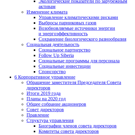
Экологические показатели по зарубежным
активам
Изменение климата
Управление климатическими рисками
Выбросы парниковых газов
Возобновляемые источники энергии
и энергоэффективность
Сохранение биологического разнообразия
Социальная деятельность
Социальное партнерство
Follow Up Siberia
Социальные программы для персонала
Социальные инвестиции
Спонсорство
6
Корпоративное управление
Обращение заместителя Председателя Совета
директоров
Итоги 2019 года
Планы на 2020 год
Общее собрание акционеров
Совет директоров
Правление
Структура управления
Биографии членов совета директоров
Комитеты совета директоров