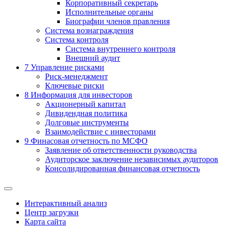
Корпоративный секретарь
Исполнительные органы
Биографии членов правления
Система вознаграждения
Система контроля
Система внутреннего контроля
Внешний аудит
7
Управление рисками
Риск-менеджмент
Ключевые риски
8
Информация для инвесторов
Акционерный капитал
Дивидендная политика
Долговые инструменты
Взаимодействие с инвеcторами
9
Финасовая отчетность по МСФО
Заявление об ответственности руководства
Аудиторское заключение независимых аудиторов
Консолидированная финансовая отчетность
Интерактивный анализ
Центр загрузки
Карта сайта