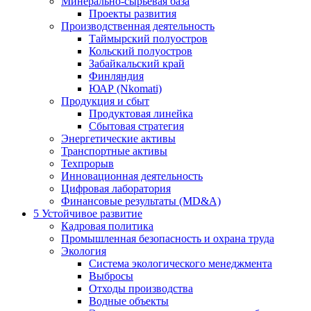
Минерально-сырьевая база
Проекты развития
Производственная деятельность
Таймырский полуостров
Кольский полуостров
Забайкальский край
Финляндия
ЮАР (Nkomati)
Продукция и сбыт
Продуктовая линейка
Сбытовая стратегия
Энергетические активы
Транспортные активы
Техпрорыв
Инновационная деятельность
Цифровая лаборатория
Финансовые результаты (MD&A)
5
Устойчивое развитие
Кадровая политика
Промышленная безопасность и охрана труда
Экология
Система экологического менеджмента
Выбросы
Отходы производства
Водные объекты