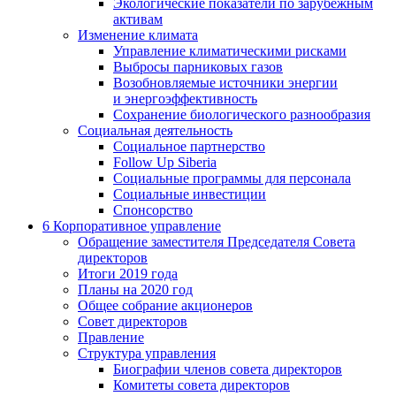
Экологические показатели по зарубежным
активам
Изменение климата
Управление климатическими рисками
Выбросы парниковых газов
Возобновляемые источники энергии
и энергоэффективность
Сохранение биологического разнообразия
Социальная деятельность
Социальное партнерство
Follow Up Siberia
Социальные программы для персонала
Социальные инвестиции
Спонсорство
6
Корпоративное управление
Обращение заместителя Председателя Совета
директоров
Итоги 2019 года
Планы на 2020 год
Общее собрание акционеров
Совет директоров
Правление
Структура управления
Биографии членов совета директоров
Комитеты совета директоров