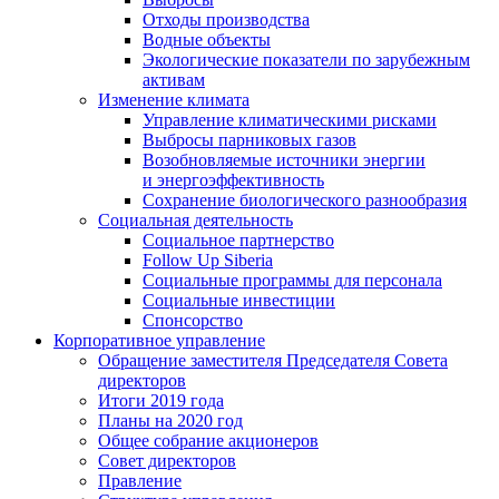
Отходы производства
Водные объекты
Экологические показатели по зарубежным
активам
Изменение климата
Управление климатическими рисками
Выбросы парниковых газов
Возобновляемые источники энергии
и энергоэффективность
Сохранение биологического разнообразия
Социальная деятельность
Социальное партнерство
Follow Up Siberia
Социальные программы для персонала
Социальные инвестиции
Спонсорство
Корпоративное управление
Обращение заместителя Председателя Совета
директоров
Итоги 2019 года
Планы на 2020 год
Общее собрание акционеров
Совет директоров
Правление