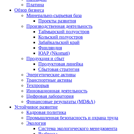
Платина
Обзор бизнеса
Минерально-сырьевая база
Проекты развития
Производственная деятельность
Таймырский полуостров
Кольский полуостров
Забайкальский край
Финляндия
ЮАР (Nkomati)
Продукция и сбыт
Продуктовая линейка
Сбытовая стратегия
Энергетические активы
Транспортные активы
Техпрорыв
Инновационная деятельность
Цифровая лаборатория
Финансовые результаты (MD&A)
Устойчивое развитие
Кадровая политика
Промышленная безопасность и охрана труда
Экология
Система экологического менеджмента
Выбросы