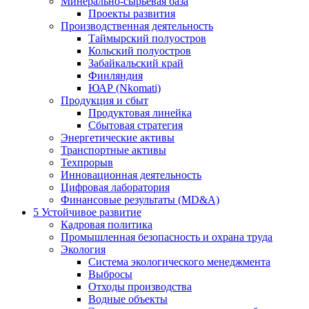
Минерально-сырьевая база
Проекты развития
Производственная деятельность
Таймырский полуостров
Кольский полуостров
Забайкальский край
Финляндия
ЮАР (Nkomati)
Продукция и сбыт
Продуктовая линейка
Сбытовая стратегия
Энергетические активы
Транспортные активы
Техпрорыв
Инновационная деятельность
Цифровая лаборатория
Финансовые результаты (MD&A)
5
Устойчивое развитие
Кадровая политика
Промышленная безопасность и охрана труда
Экология
Система экологического менеджмента
Выбросы
Отходы производства
Водные объекты