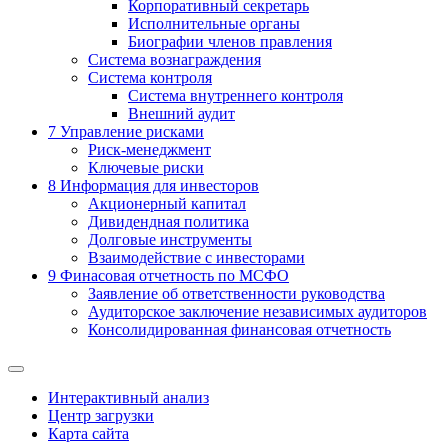
Корпоративный секретарь
Исполнительные органы
Биографии членов правления
Система вознаграждения
Система контроля
Система внутреннего контроля
Внешний аудит
7
Управление рисками
Риск-менеджмент
Ключевые риски
8
Информация для инвесторов
Акционерный капитал
Дивидендная политика
Долговые инструменты
Взаимодействие с инвеcторами
9
Финасовая отчетность по МСФО
Заявление об ответственности руководства
Аудиторское заключение независимых аудиторов
Консолидированная финансовая отчетность
Интерактивный анализ
Центр загрузки
Карта сайта