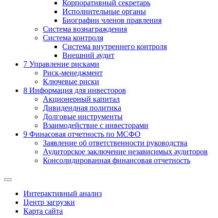
Корпоративный секретарь
Исполнительные органы
Биографии членов правления
Система вознаграждения
Система контроля
Система внутреннего контроля
Внешний аудит
7
Управление рисками
Риск-менеджмент
Ключевые риски
8
Информация для инвесторов
Акционерный капитал
Дивидендная политика
Долговые инструменты
Взаимодействие с инвеcторами
9
Финасовая отчетность по МСФО
Заявление об ответственности руководства
Аудиторское заключение независимых аудиторов
Консолидированная финансовая отчетность
Интерактивный анализ
Центр загрузки
Карта сайта