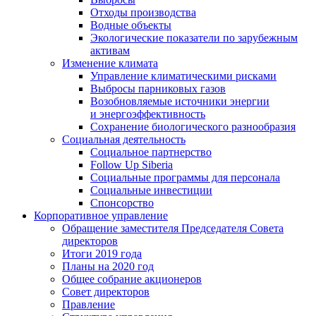
Отходы производства
Водные объекты
Экологические показатели по зарубежным
активам
Изменение климата
Управление климатическими рисками
Выбросы парниковых газов
Возобновляемые источники энергии
и энергоэффективность
Сохранение биологического разнообразия
Социальная деятельность
Социальное партнерство
Follow Up Siberia
Социальные программы для персонала
Социальные инвестиции
Спонсорство
Корпоративное управление
Обращение заместителя Председателя Совета
директоров
Итоги 2019 года
Планы на 2020 год
Общее собрание акционеров
Совет директоров
Правление