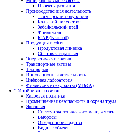
Минерально-сырьевая база
Проекты развития
Производственная деятельность
Таймырский полуостров
Кольский полуостров
Забайкальский край
Финляндия
ЮАР (Nkomati)
Продукция и сбыт
Продуктовая линейка
Сбытовая стратегия
Энергетические активы
Транспортные активы
Техпрорыв
Инновационная деятельность
Цифровая лаборатория
Финансовые результаты (MD&A)
5
Устойчивое развитие
Кадровая политика
Промышленная безопасность и охрана труда
Экология
Система экологического менеджмента
Выбросы
Отходы производства
Водные объекты