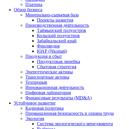
Платина
Обзор бизнеса
Минерально-сырьевая база
Проекты развития
Производственная деятельность
Таймырский полуостров
Кольский полуостров
Забайкальский край
Финляндия
ЮАР (Nkomati)
Продукция и сбыт
Продуктовая линейка
Сбытовая стратегия
Энергетические активы
Транспортные активы
Техпрорыв
Инновационная деятельность
Цифровая лаборатория
Финансовые результаты (MD&A)
Устойчивое развитие
Кадровая политика
Промышленная безопасность и охрана труда
Экология
Система экологического менеджмента
Выбросы