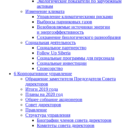
Экологические показатели по зарубежным
активам
Изменение климата
Управление климатическими рисками
Выбросы парниковых газов
Возобновляемые источники энергии
и энергоэффективность
Сохранение биологического разнообразия
Социальная деятельность
Социальное партнерство
Follow Up Siberia
Социальные программы для персонала
Социальные инвестиции
Спонсорство
6
Корпоративное управление
Обращение заместителя Председателя Совета
директоров
Итоги 2019 года
Планы на 2020 год
Общее собрание акционеров
Совет директоров
Правление
Структура управления
Биографии членов совета директоров
Комитеты совета директоров